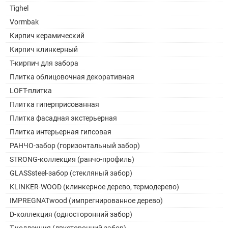
Tighel
Vormbak
Кирпич керамический
Кирпич клинкерный
Т-кирпич для забора
Плитка облицовочная декоративная
LOFT-плитка
Плитка гиперприсованная
Плитка фасадная экстерьерная
Плитка интерьерная гипсовая
РАНЧО-забор (горизонтальный забор)
STRONG-коллекция (ранчо-профиль)
GLASSsteel-забор (стекляный забор)
KLINKER-WOOD (клинкерное дерево, термодерево)
IMPREGNATwood (импрегнированное дерево)
D-коллекция (односторонний забор)
Т-коллекция (двусторонний забор)