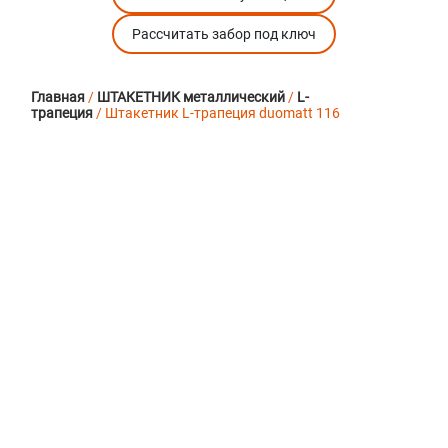
Рассчитать забор под ключ
Главная
/
ШТАКЕТНИК металлический
/
L-
трапеция
/ Штакетник L-трапеция duomatt 116