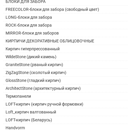
БЛОКИ ДЛЯ ЗАБОРА
FREECOLOR-блоки для забора (свободный цвет)
LONG-блоки для забора
ROCK-блоки для забора
MIRROR-блоки для заборов
КИРПИЧИ ДЕКОРАТИВНЫЕ ОБЛИЦОВОЧНЫЕ
Кирпич гиперпрессованный
WildeStone (дикий камень)
GraniteStone (рваный кирпич)
ZigZagStone (сколотый кирпич)
GlossStone (гладкий кирпич)
ArchitectStone (архитектурный кирпич)
Термопанели
LOFT-кирпич (кирпич ручной формовки)
Loft_кирпич валтованный
LOFT-кирпич (Беларусь)
Handvorm