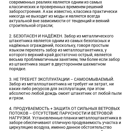
современных реалиях является одним из самых
классических и проверенных временем решений
заборостроения. А как известно, классика практически
никогда не выходит из моды и является всегда
актуальной вне зависимости от тенденций и веяний
строительной отрасли;
2. БЕЗОПАСЕН И НАДЁЖЕН. Забор из металлического
штакетника является одним из самых безопасных и
надёжных ограждений, поскольку, говоря простым
языком перелезть забор из металлоштакетника, у
которого верхний край достаточно острый, является
весьма проблематичным занятием, тем более если забор
из штакетника зашит в двустороннем шахматном
порядке.
3. НЕ ТРЕБУЕТ ЭКСПЛУАТАЦИИ – САМООМЫВАЕМЫЙ.
Забор из металлоштакетника не требует ни затрат, ни
каких-либо ресурсов для эксплуатации, при этом
абсолютно любой дождь омоет штакетник от любой пыли
и грязи.
4. ПРОДУВАЕМОСТЬ + ЗАЩИТА ОТ СИЛЬНЫХ ВЕТРОВЫХ
ПОТОКОВ – ОТСУТСТВИЕ ПАРУСНОСТИ И ВЕТРОВОЙ
НАГРУЗКИ. Установленные планки металлоштакетника в
заборе обеспечивают отличную продуваемость участка и
циркуляцию воздуха, именно данное обстоятельство