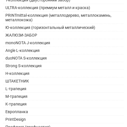
ULTRA-коллекция (премиум металл и краска)
PRINTmittal-коллекция (металлодерево, металлокамень,
металлокожа)
Ю-коллекция (горизонтальный металлический)
ЖАЛЮЗИ-ЗАБОР
monoNOTA J-коллекция
Angle L-коллекция
duoNOTA S-коллекция
Strong S-коллекция
H-коллекция
ШТАКЕТНИК
L-трапеция
M-трапеция
K-трапеция
Европланка
PrintDesign
Профлист (профнастил)