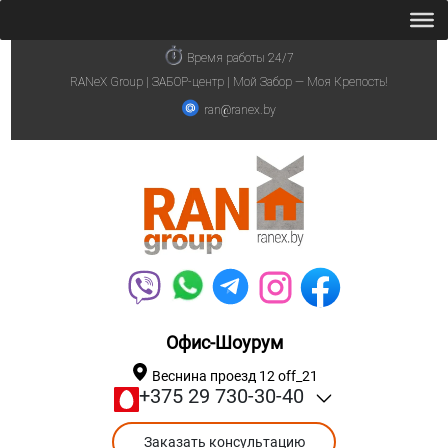
Время работы 24/7
RANeX Group | ЗАБОР-центр | Мой Забор — Моя Крепость!
ran@ranex.by
Офис-Шоурум
Веснина проезд 12 off_21
+375 29 730-30-40
Заказать консультацию