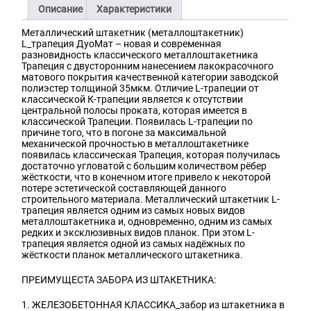
Описание
Характеристики
Металлический штакетник (металлоштакетник)
L_трапеция ДуоМат – новая и современная
разновидность классического металлоштакетника
Трапеция с двусторонним нанесением лакокрасочного
матового покрытия качественной категории заводской
полиэстер толщиной 35мкм. Отличие L-трапеции от
классической К-трапеции является к отсутствии
центральной полосы проката, которая имеется в
классической Трапеции. Появилась L-трапеции по
причине того, что в погоне за максимальной
механической прочностью в металлоштакетнике
появилась классическая Трапеция, которая получилась
достаточно угловатой с большим количеством рёбер
жёсткости, что в конечном итоге привело к некоторой
потере эстетической составляющей данного
строительного материала. Металлический штакетник L-
трапеция является одним из самых новых видов
металлоштакетника и, одновременно, одним из самых
редких и эксклюзивных видов планок. При этом L-
трапеция является одной из самых надёжных по
жёсткости планок металлического штакетника.
ПРЕИМУЩЕСТА ЗАБОРА ИЗ ШТАКЕТНИКА:
1. ЖЕЛЕЗОБЕТОННАЯ КЛАССИКА_забор из штакетника в