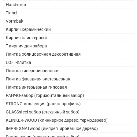
Handvorm
Tighel
Vormbak
Кирпич керамический
Кирпич клинкерный
Т-кирпич для забора
Плитка облицовочная декоративная
LOFT-плитка
Плитка гиперприсованная
Плитка фасадная экстерьерная
Плитка интерьерная гипсовая
РАНЧО-забор (горизонтальный забор)
STRONG-коллекция (ранчо-профиль)
GLASSsteel-забор (стекляный забор)
KLINKER-WOOD (клинкерное дерево, термодерево)
IMPREGNATwood (импрегнированное дерево)
D-коллекция (односторонний забор)