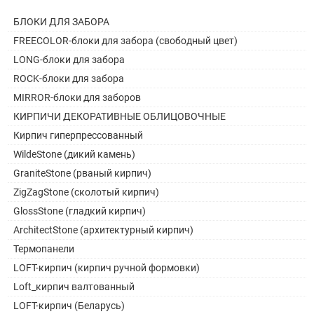
БЛОКИ ДЛЯ ЗАБОРА
FREECOLOR-блоки для забора (свободный цвет)
LONG-блоки для забора
ROCK-блоки для забора
MIRROR-блоки для заборов
КИРПИЧИ ДЕКОРАТИВНЫЕ ОБЛИЦОВОЧНЫЕ
Кирпич гиперпрессованный
WildeStone (дикий камень)
GraniteStone (рваный кирпич)
ZigZagStone (сколотый кирпич)
GlossStone (гладкий кирпич)
ArchitectStone (архитектурный кирпич)
Термопанели
LOFT-кирпич (кирпич ручной формовки)
Loft_кирпич валтованный
LOFT-кирпич (Беларусь)