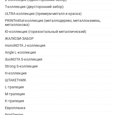
Т-коллекция (двусторонний забор)
ULTRA-коллекция (премиум металл и краска)
PRINTmittal-коллекция (металлодерево, металлокамень,
металлокожа)
Ю-коллекция (горизонтальный металлический)
ЖАЛЮЗИ-ЗАБОР
monoNOTA J-коллекция
Angle L-коллекция
duoNOTA S-коллекция
Strong S-коллекция
H-коллекция
ШТАКЕТНИК
L-трапеция
M-трапеция
K-трапеция
Европланка
PrintDesign