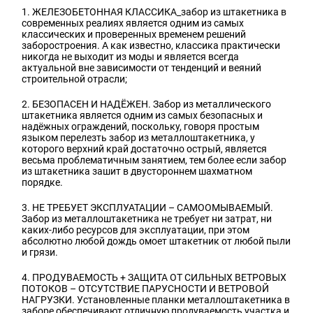
1. ЖЕЛЕЗОБЕТОННАЯ КЛАССИКА_забор из штакетника в
современных реалиях является одним из самых
классических и проверенных временем решений
заборостроения. А как известно, классика практически
никогда не выходит из моды и является всегда
актуальной вне зависимости от тенденций и веяний
строительной отрасли;
2. БЕЗОПАСЕН И НАДЁЖЕН. Забор из металлического
штакетника является одним из самых безопасных и
надёжных ограждений, поскольку, говоря простым
языком перелезть забор из металлоштакетника, у
которого верхний край достаточно острый, является
весьма проблематичным занятием, тем более если забор
из штакетника зашит в двустороннем шахматном
порядке.
3. НЕ ТРЕБУЕТ ЭКСПЛУАТАЦИИ – САМООМЫВАЕМЫЙ.
Забор из металлоштакетника не требует ни затрат, ни
каких-либо ресурсов для эксплуатации, при этом
абсолютно любой дождь омоет штакетник от любой пыли
и грязи.
4. ПРОДУВАЕМОСТЬ + ЗАЩИТА ОТ СИЛЬНЫХ ВЕТРОВЫХ
ПОТОКОВ – ОТСУТСТВИЕ ПАРУСНОСТИ И ВЕТРОВОЙ
НАГРУЗКИ. Установленные планки металлоштакетника в
заборе обеспечивают отличную продуваемость участка и