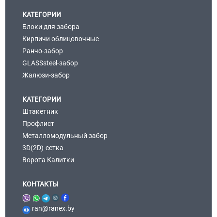
КАТЕГОРИИ
Блоки для забора
Кирпичи облицовочные
Ранчо-забор
GLASSsteel-забор
Жалюзи-забор
КАТЕГОРИИ
Штакетник
Профлист
Металломодульный забор
3D(2D)-сетка
Ворота Калитки
КОНТАКТЫ
ran@ranex.by