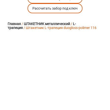
Рассчитать забор под ключ
Главная
/
ШТАКЕТНИК металлический
/
L-
трапеция
/ Штакетник L-трапеция duogloss-polimer 116