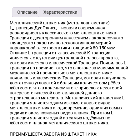
Описание
Характеристики
Металлический штакетник (металлоштакетник)
L_трапеция ДуоГлянец – новая и современная
разновидность классического металлоштакетника
Трапеция с двусторонним нанесением лакокрасочного
глянцевого покрытия по технологии полимерной
порошковой электростатики толщиной 80-150мкм.
Отличие L-трапеции от классической К-трапеции
является к отсутствии центральной полосы проката,
которая имеется в классической Трапеции. Появилась L-
трапеции по причине того, что в погоне за максимальной
механической прочностью в металлоштакетнике
появилась классическая Трапеция, которая получилась
достаточно угловатой с большим количеством рёбер
жёсткости, что в конечном итоге привело к некоторой
потере эстетической составляющей данного
строительного материала. Металлический штакетник L-
трапеция является одним из самых новых видов
металлоштакетника и, одновременно, одним из самых
редких и эксклюзивных видов планок. При этом L-
трапеция является одной из самых надёжных по
жёсткости планок металлического штакетника.
ПРЕИМУЩЕСТА ЗАБОРА ИЗ ШТАКЕТНИКА: