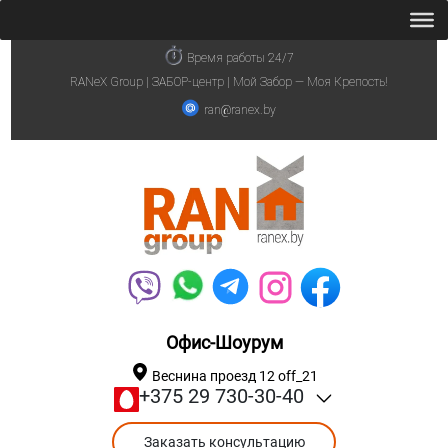
Время работы 24/7
RANeX Group | ЗАБОР-центр | Мой Забор — Моя Крепость!
ran@ranex.by
Офис-Шоурум
Веснина проезд 12 off_21
+375 29 730-30-40
Заказать консультацию