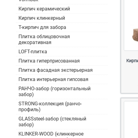
Кирпич керамический
Кирпич клинкерный
Т-кирпич для забора
Плитка облицовочная
декоративная
LOFT-плитка
Плитка гиперприсованная
Кирпи
Плитка фасадная экстерьерная
Плитка интерьерная гипсовая
РАНЧО-забор (горизонтальный
забор)
STRONG-коллекция (ранчо-
профиль)
GLASSsteel-забор (стекляный
забор)
KLINKER-WOOD (клинкерное