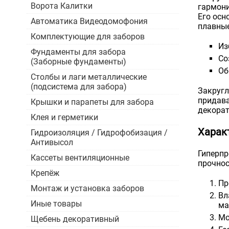
Ворота Калитки
гармони
Его осн
Автоматика Видеодомофония
плавные
Комплектующие для заборов
Из
Фундаменты для забора
Со
(Заборные фундаменты)
Об
Столбы и лаги металлические
(подсистема для забора)
Закругл
придава
Крышки и парапеты для забора
декорат
Клея и герметики
Харак
Гидроизоляция / Гидрофобизация /
Антивысол
Гиперпр
Кассеты вентиляционные
прочнос
Крепёж
Пр
Монтаж и установка заборов
Вл
Иные товары
ма
Мо
Щебень декоративный