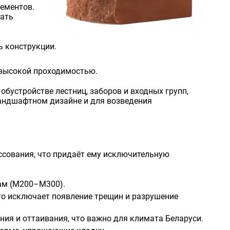
лементов.
вать
ь конструкции.
с высокой проходимостью.
обустройстве лестниц, заборов и входных групп,
ландшафтном дизайне и для возведения
ссования, что придаёт ему исключительную
ам (М200–М300).
что исключает появление трещин и разрушение
ия и оттаивания, что важно для климата Беларуси.