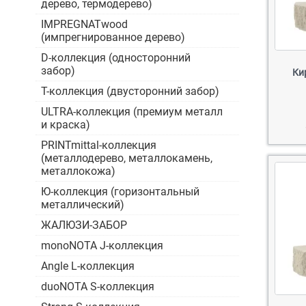
дерево, термодерево)
IMPREGNATwood
(импрегнированное дерево)
D-коллекция (односторонний
забор)
Ки
Т-коллекция (двусторонний забор)
ULTRA-коллекция (премиум металл
и краска)
PRINTmittal-коллекция
(металлодерево, металлокамень,
металлокожа)
Ю-коллекция (горизонтальный
металлический)
ЖАЛЮЗИ-ЗАБОР
monoNOTA J-коллекция
Angle L-коллекция
duoNOTA S-коллекция