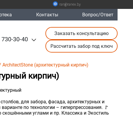
ran@ranex.by
отека
Контакты
Вопрос/Ответ
Заказать консультацию
 730-30-40
Рассчитать забор под ключ
/ ArchitectStone (архитектурный кирпич)
ктурный кирпич)
тектурный
столбов, для забора, фасада, архитектурных и
 варианте по технологии – гиперпрессования. 🚩
о скошёнными углами и пр. Классика и Экостиль