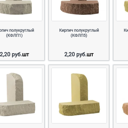
рпич полукруглый
Кирпич полукруглый
К
(КФЛП1)
(КФЛП5)
2,20
руб.
шт
2,20
руб.
шт