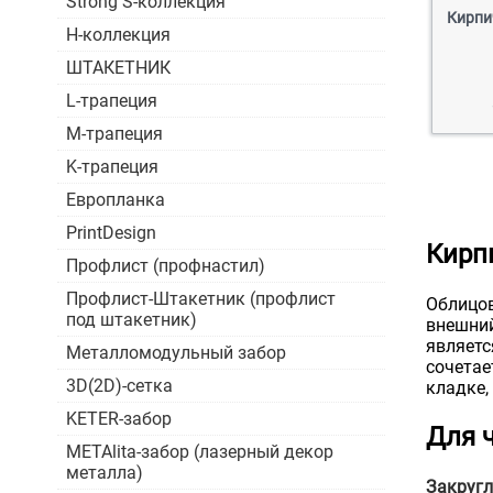
Strong S-коллекция
Кирпи
H-коллекция
ШТАКЕТНИК
L-трапеция
M-трапеция
K-трапеция
Европланка
PrintDesign
Кирп
Профлист (профнастил)
Профлист-Штакетник (профлист
Облицов
под штакетник)
внешний
являетс
Металломодульный забор
сочетае
3D(2D)-сетка
кладке,
KETER-забор
Для 
METAlita-забор (лазерный декор
металла)
Закругл