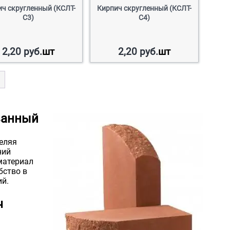
ч скругленный (КСЛТ-
Кирпич скругленный (КСЛТ-
С3)
С4)
2,20
руб.
шт
2,20
руб.
шт
→
ванный
еляя
ний
материал
бство в
ий.
ч