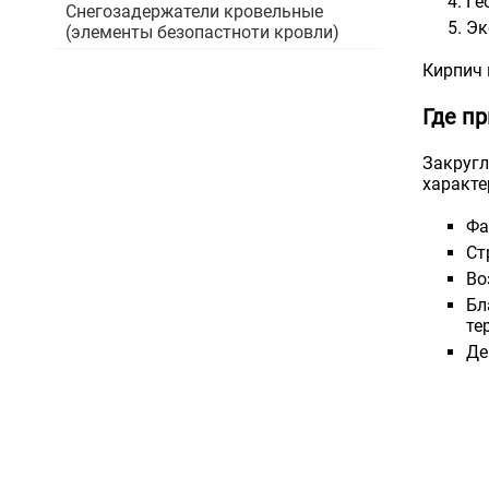
Ге
Снегозадержатели кровельные
Эк
(элементы безопастноти кровли)
Кирпич 
Где п
Закругл
характе
Фа
Ст
Во
Бл
те
Де