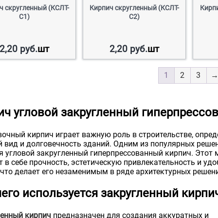
ч скругленный (КСЛТ-
Кирпич скругленный (КСЛТ-
Кирпи
С1)
С2)
2,20
руб.
шт
2,20
руб.
шт
1
2
3
ич угловой закругленный гиперпрессо
очный кирпич играет важную роль в строительстве, опред
 вид и долговечность зданий. Одним из популярных реше
я угловой закругленный гиперпрессованный кирпич. Этот 
т в себе прочность, эстетическую привлекательность и удо
 что делает его незаменимым в ряде архитектурных решен
чего используется закругленный кирпи
енный кирпич
предназначен для создания аккуратных и