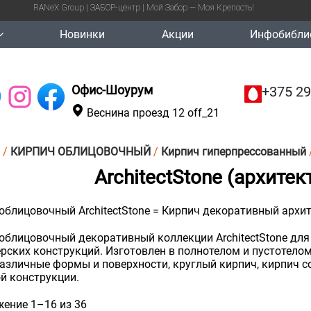
RANeX Group | ЗАБОР-центр | Мой Забор — Моя Крепость!
Новинки
Акции
Инфобибли
Офис-Шоурум
+375 29
Веснина проезд 12 off_21
/
КИРПИЧ ОБЛИЦОВОЧНЫЙ
/
Кирпич гиперпрессованный
ArchitectStone (архите
облицовочный ArchitectStone = Кирпич декоративный архи
облицовочный декоративный коллекции ArchitectStone для 
рских конструкций. Изготовлен в полнотелом и пустотелом
азличные формы и поверхности, круглый кирпич, кирпич с
й конструкции.
ение 1–16 из 36