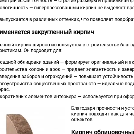
ометрическая точность — строгие размеры и правильная 
ологичность — гиперпрессованный кирпич не выделяет вр
выпускается в различных оттенках, что позволяет подобр
рименяется закругленный кирпич
енный кирпич широко используется в строительстве благо
ристикам. Он подходит для:
садной облицовки зданий — формирует оригинальный и а
роительства колонн и арок — придаёт элегантность и зав
зведения заборов и ограждений — повышает устойчивость
агоустройства общественных пространств — идеально подх
ррас.
коративных элементов интерьера — используется при офор
Благодаря прочности и уст
кирпич подходит как для ч
объектов.
Кирпич облицовочный