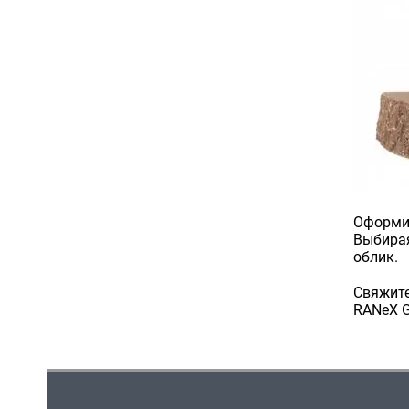
Оформит
Выбирая
облик.
Свяжите
RANeX G