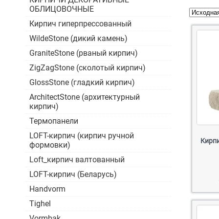
ОБЛИЦОВОЧНЫЕ
Кирпич гиперпрессованный
WildeStone (дикий камень)
GraniteStone (рваный кирпич)
ZigZagStone (сколотый кирпич)
GlossStone (гладкий кирпич)
ArchitectStone (архитектурный
кирпич)
Термопанели
LOFT-кирпич (кирпич ручной
Кирпи
формовки)
Loft_кирпич валтованный
LOFT-кирпич (Беларусь)
Handvorm
Tighel
Vormbak