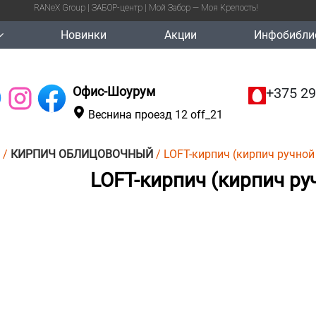
RANeX Group | ЗАБОР-центр | Мой Забор — Моя Крепость!
Новинки
Акции
Инфобибли
Офис-Шоурум
+375 29
Веснина проезд 12 off_21
/
КИРПИЧ ОБЛИЦОВОЧНЫЙ
/ LOFT-кирпич (кирпич ручно
LOFT-кирпич (кирпич р