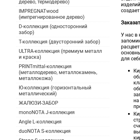
дерево, термодерево)
изделий
создает
IMPREGNATwood
(импрегнированное дерево)
Заказат
D-коллекция (односторонний
забор)
У нас в
запомин
Т-коллекция (двусторонний забор)
расцвет
ULTRA-коллекция (премиум металл
основны
и краска)
для себ
PRINTmittal-коллекция
Ки
(металлодерево, металлокамень,
об
металлокожа)
кл
Ю-коллекция (горизонтальный
об
металлический)
за
на
ЖАЛЮЗИ-ЗАБОР
пр
monoNOTA J-коллекция
Ки
ст
Angle L-коллекция
сч
duoNOTA S-коллекция
вы
ки