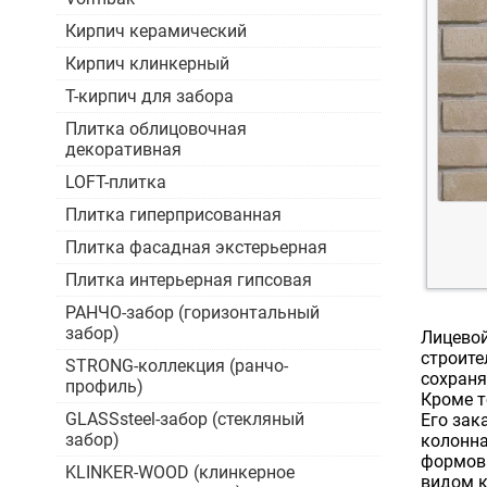
Кирпич керамический
Кирпич клинкерный
Т-кирпич для забора
Плитка облицовочная
декоративная
LOFT-плитка
Плитка гиперприсованная
Плитка фасадная экстерьерная
Плитка интерьерная гипсовая
РАНЧО-забор (горизонтальный
забор)
Лицевой
строите
STRONG-коллекция (ранчо-
сохраня
профиль)
Кроме т
GLASSsteel-забор (стекляный
Его зак
забор)
колонна
формовк
KLINKER-WOOD (клинкерное
видом к