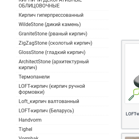
ОБЛИЦОВОЧНЫЕ
Кирпич гиперпрессованный
WildeStone (дикий камень)
GraniteStone (рваный кирпич)
ZigZagStone (сколотый кирпич)
GlossStone (гладкий кирпич)
ArchitectStone (архитектурный
кирпич)
Термопанели
LOFT-кирпич (кирпич ручной
формовки)
Loft_кирпич валтованный
LOFT-кирпич (Беларусь)
LOFT-
Handvorm
Tighel
Vormbak