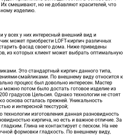
Их смешивают, но не добавляют красителей, что
ьному изделию.
 у всех у них интересный внешний вид и
чик может приобрести LOFT-кирпич различных
остарить фасад своего дома. Ниже приведены
ов, из которых клиент может выбрать оптимальную
иками. Это стандартный кирпич данного типа,
ниями-смайликами. По внешнему виду относится к
ально процесс был довольно интересен. Мастер
бы можно потом было достать готовое изделие из
200 градусов Цельсия. Однако технологии не стоят
ако основа осталась прежней. Уникальность
ью и интересной текстурой;
о технологии изготовления данная разновидность
овидностью кирпича, но есть и важное отличие. За
 гладким. Глина не контактирует с песком. На нее
учной формовки гладкость. По внешнему виду,