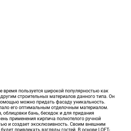
е время пользуется широкой популярностью как
 другим строительных материалов данного типа. Он
о помощью можно придать фасаду уникальность.
делало его оптимальным отделочным материалом.
, облицовки бань, беседок и для придания
чень применения кирпича полнотелого ручной
тью и создает эксклюзивность. Своим внешним
удет привлекать взгляды гостей. В основе LOFT-