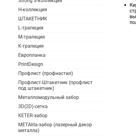
Strong S-коллекция
Ки
H-коллекция
ст
вы
ШТАКЕТНИК
по
L-трапеция
M-трапеция
K-трапеция
Европланка
PrintDesign
Профлист (профнастил)
Профлист-Штакетник (профлист
под штакетник)
Металломодульный забор
3D(2D)-сетка
KETER-забор
METAlita-забор (лазерный декор
металла)