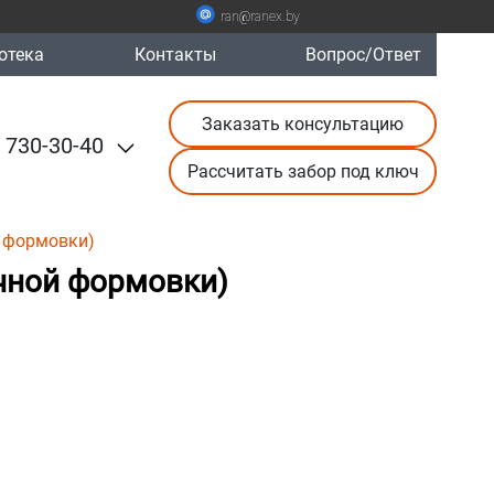
ran@ranex.by
отека
Контакты
Вопрос/Ответ
Заказать консультацию
 730-30-40
Рассчитать забор под ключ
й формовки)
учной формовки)