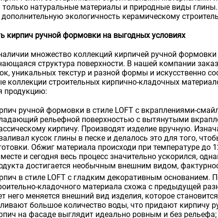
 только натуральные материалы и природные виды глины. 
 дополнительную экологичность керамическому строител
ь кирпич ручной формовки на выгодных условиях
 наличии множество коллекций кирпичей ручной формовки и
ающаяся структура поверхности. В нашей компании заказ
ок, уникальных текстур и разной формы и искусственно с
е коллекции строительных кирпично-кладочных материал
я продукцию:
рпич ручной формовки в стиле LOFT с вкраплениями-смайл
ладающий рельефной поверхностью с вытянутыми вкрапле
ассическому кирпичу. Производят изделие вручную. Изнач
валивал кусок глины в песке и делалось это для того, что
готовки. Обжиг материала происходи при температуре до 1
 месте и сегодня весь процесс значительно ускорился, одн
одукта достигается необычным внешним видом, фактурност
рпич в стиле LOFT с гладким декоративным основанием. П
роительно-кладочного материала схожа с предыдущей разн
ет него меняется внешний вид изделия, которое становится
ливают большое количество воды, что придают кирпичу р
рпич на фасаде выглядит идеально ровным и без рельефа;