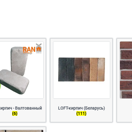
кирпич - Валтованный
LOFT-кирпич (Беларусь)
(6)
(111)