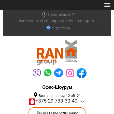
Время работы 24/7
RANeX Group | ЗАБОР-центр | Мой Забор — Моя Крепость!
ran@ranex.by
Офис-Шоурум
Веснина проезд 12 off_21
+375 29 730-30-40
Заказать консультацию