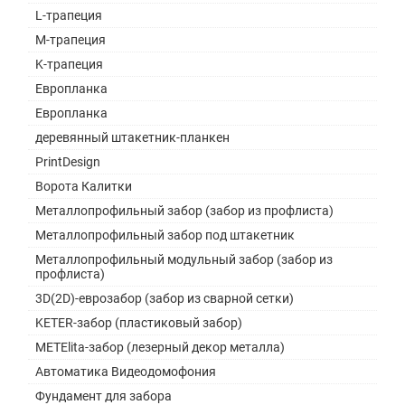
L-трапеция
M-трапеция
K-трапеция
Европланка
Европланка
деревянный штакетник-планкен
PrintDesign
Ворота Калитки
Металлопрофильный забор (забор из профлиста)
Металлопрофильный забор под штакетник
Металлопрофильный модульный забор (забор из
профлиста)
3D(2D)-еврозабор (забор из сварной сетки)
KETER-забор (пластиковый забор)
METElita-забор (лезерный декор металла)
Автоматика Видеодомофония
Фундамент для забора