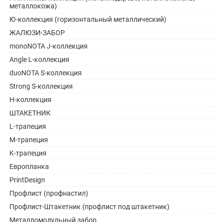
металлокожа)
Ю-коллекция (горизонтальный металлический)
ЖАЛЮЗИ-ЗАБОР
monoNOTA J-коллекция
Angle L-коллекция
duoNOTA S-коллекция
Strong S-коллекция
H-коллекция
ШТАКЕТНИК
L-трапеция
M-трапеция
K-трапеция
Европланка
PrintDesign
Профлист (профнастил)
Профлист-Штакетник (профлист под штакетник)
Металломодульный забор