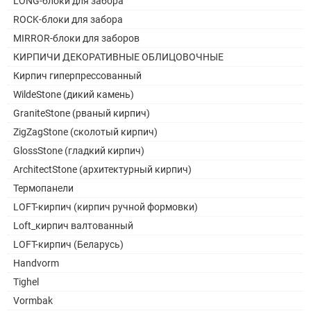
LONG-блоки для забора
ROCK-блоки для забора
MIRROR-блоки для заборов
КИРПИЧИ ДЕКОРАТИВНЫЕ ОБЛИЦОВОЧНЫЕ
Кирпич гиперпрессованный
WildeStone (дикий камень)
GraniteStone (рваный кирпич)
ZigZagStone (сколотый кирпич)
GlossStone (гладкий кирпич)
ArchitectStone (архитектурный кирпич)
Термопанели
LOFT-кирпич (кирпич ручной формовки)
Loft_кирпич валтованный
LOFT-кирпич (Беларусь)
Handvorm
Tighel
Vormbak