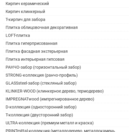
Кирпич керамический
Кирпич клинкерный
Т-кирпич для забора
Плитка облицовочная декоративная
LOFT-плитка
Плитка гиперприсованная
Плитка фасадная экстерьерная
Плитка интерьерная гипсовая
РАНЧО-забор (горизонтальный забор)
STRONG-коллекция (ранчо-профиль)
GLASSsteel-забор (стекляный забор)
KLINKER-WOOD (клинкерное дерево, термодерево)
IMPREGNATwood (импрегнированное дерево)
D-коллекция (односторонний забор)
Т-коллекция (двусторонний забор)
ULTRA-коллекция (премиум металл и краска)
PRINTmittal-коллекция (металлодерево, металлокамень,