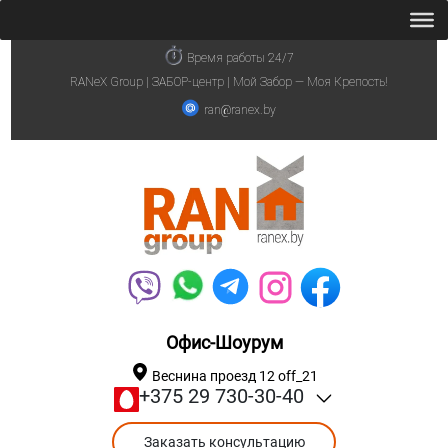
Время работы 24/7
RANeX Group | ЗАБОР-центр | Мой Забор — Моя Крепость!
ran@ranex.by
Офис-Шоурум
Веснина проезд 12 off_21
+375 29 730-30-40
Заказать консультацию