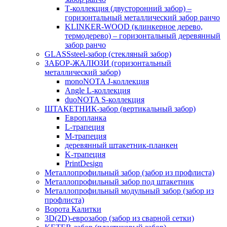
Т-коллекция (двусторонний забор) –
горизонтальный металлический забор ранчо
KLINKER-WOOD (клинкерное дерево,
термодерево) – горизонтальный деревянный
забор ранчо
GLASSsteel-забор (стекляный забор)
ЗАБОР-ЖАЛЮЗИ (горизонтальный
металлический забор)
monoNOTA J-коллекция
Angle L-коллекция
duoNOTA S-коллекция
ШТАКЕТНИК-забор (вертикальный забор)
Европланка
L-трапеция
M-трапеция
деревянный штакетник-планкен
K-трапеция
PrintDesign
Металлопрофильный забор (забор из профлиста)
Металлопрофильный забор под штакетник
Металлопрофильный модульный забор (забор из
профлиста)
Ворота Калитки
3D(2D)-еврозабор (забор из сварной сетки)