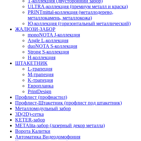
Т-коллекция (двусторонний забор)
ULTRA-коллекция (премиум металл и краска)
PRINTmittal-коллекция (металлодерево,
металлокамень, металлокожа)
Ю-коллекция (горизонтальный металлический)
ЖАЛЮЗИ-ЗАБОР
monoNOTA J-коллекция
Angle L-коллекция
duoNOTA S-коллекция
Strong S-коллекция
H-коллекция
ШТАКЕТНИК
L-трапеция
M-трапеция
K-трапеция
Европланка
PrintDesign
Профлист (профнастил)
Профлист-Штакетник (профлист под штакетник)
Металломодульный забор
3D(2D)-сетка
KETER-забор
METAlita-забор (лазерный декор металла)
Ворота Калитки
Автоматика Видеодомофония