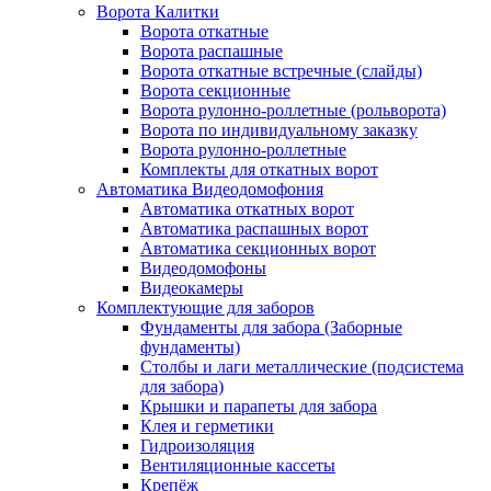
Ворота Калитки
Ворота откатные
Ворота распашные
Ворота откатные встречные (слайды)
Ворота секционные
Ворота рулонно-роллетные (рольворота)
Ворота по индивидуальному заказку
Ворота рулонно-роллетные
Комплекты для откатных ворот
Автоматика Видеодомофония
Автоматика откатных ворот
Автоматика распашных ворот
Автоматика секционных ворот
Видеодомофоны
Видеокамеры
Комплектующие для заборов
Фундаменты для забора (Заборные
фундаменты)
Столбы и лаги металлические (подсистема
для забора)
Крышки и парапеты для забора
Клея и герметики
Гидроизоляция
Вентиляционные кассеты
Крепёж