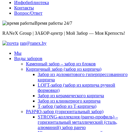
Инфобиблиотека
Контакты
Вопрос/Ответ
Время работы 24/7
RANeX Group | ЗАБОР-центр | Мой Забор — Моя Крепость!
ran@ranex.by
Мы
Виды заборов
Каменный забор – забор из блоков
Кирпичный забор (забор из кирпича)
Забор из доломитового гиперпрессованного
кирпича
LOFT-забор (забор из кирпича ручной
формовки)
Забор из керамического кирпича
Забор из клинкерного кирпича
Т-забор (забор из Т-кирпича)
РАНЧО-забор (горизонтальный забор)
STRONG-коллекция (ранчо-профиль) –
горизонтальный металлический (сталь,
алюминий) забор ранчо