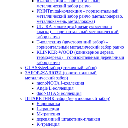
Ю-коллекция – горизонтальный
металлический забор ранчо
PRINTmittal-коллекция – горизонтальный
металлический забор ранчо (металлодерево,
металлокамень, металлокожа)
ULTRA-коллекция (премиум металл и
краска) – горизонтальный металлический
забор ранчо
Т-коллекция (двусторонний забор) –
горизонтальный металлический забор ранчо
KLINKER-WOOD (клинкерное дерево,
термодерево) – горизонтальный деревянный
забор ранчо
GLASSsteel-забор (стекляный забор)
ЗАБОР-ЖАЛЮЗИ (горизонтальный
металлический забор)
monoNOTA J-коллекция
Angle L-коллекция
duoNOTA S-коллекция
ШТАКЕТНИК-забор (вертикальный забор)
Европланка
L-трапеция
M-трапеция
деревянный штакетник-планкен
K-трапеция