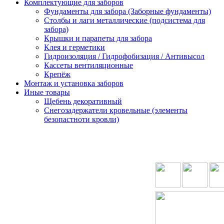
Комплектующие для заборов
Фундаменты для забора (Заборные фундаменты)
Столбы и лаги металлические (подсистема для
забора)
Крышки и парапеты для забора
Клея и герметики
Гидроизоляция / Гидрофобизация / Антивысол
Кассеты вентиляционные
Крепёж
Монтаж и установка заборов
Иные товары
Щебень декоративный
Снегозадержатели кровельные (элементы
безопастноти кровли)
ОРМАЦИЯ
КАТЕГОРИИ
КАТЕГОРИИ
КОНТАКТЫ
ки
Блоки для
Штакетник
забора
Профлист
иблиотека
Кирпичи
Металломодульный
кты
облицовочные
забор
Ранчо-забор
3D(2D)-сетка