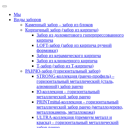
Мы
Виды заборов
Каменный забор – забор из блоков
Кирпичный забор (забор из кирпича)
Забор из доломитового гиперпрессованного
кирпича
LOFT-забор (забор из кирпича ручной
формовки)
Забор из керамического кирпича
Забор из клинкерного кирпича
Т-забор (забор из Т-кирпича)
РАНЧО-забор (горизонтальный забор)
STRONG-коллекция (ранчо-профиль) –
горизонтальный металлический (сталь,
алюминий) забор ранчо
Ю-коллекция – горизонтальный
металлический забор ранчо
PRINTmittal-коллекция – горизонтальный
металлический забор ранчо (металлодерево,
металлокамень, металлокожа)
ULTRA-коллекция (премиум металл и
краска) – горизонтальный металлический
забор ранчо