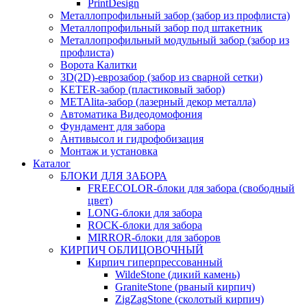
PrintDesign
Металлопрофильный забор (забор из профлиста)
Металлопрофильный забор под штакетник
Металлопрофильный модульный забор (забор из
профлиста)
Ворота Калитки
3D(2D)-еврозабор (забор из сварной сетки)
KETER-забор (пластиковый забор)
METAlita-забор (лaзерный декор металла)
Автоматика Видеодомофония
Фундамент для забора
Антивысол и гидрофобизация
Монтаж и установка
Каталог
БЛОКИ ДЛЯ ЗАБОРА
FREECOLOR-блоки для забора (свободный
цвет)
LONG-блоки для забора
ROCK-блоки для забора
MIRROR-блоки для заборов
КИРПИЧ ОБЛИЦОВОЧНЫЙ
Кирпич гиперпрессованный
WildeStone (дикий камень)
GraniteStone (рваный кирпич)
ZigZagStone (сколотый кирпич)