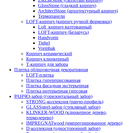
ZigZagStone (сколотый кирпич)
GlossStone (гладкий кирпич)
ArchitectStone (архитектурный кирпич)
Термопанели
LOFT-кирпич (кирпич ручной формовки)
Loft_кирпич валтованный
LOFT-кирпич (Беларусь)
Handvorm
Tighel
Vormbak
Кирпич керамический
Кирпич клинкерный
Т-кирпич для забора
Плитка облицовочная декоративная
LOFT-плитка
Плитка гиперприсованная
Плитка фасадная экстерьерная
Плитка интерьерная гипсовая
РАНЧО-забор (горизонтальный забор)
STRONG-коллекция (ранчо-профиль)
GLASSsteel-забор (стекляный забор)
KLINKER-WOOD (клинкерное дерево,
термодерево)
IMPREGNATwood (импрегнированное дерево)
D-коллекция (односторонний забор)