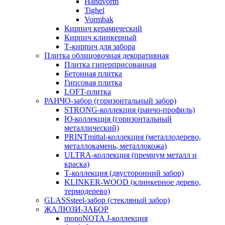
Handvorm
Tighel
Vormbak
Кирпич керамический
Кирпич клинкерный
Т-кирпич для забора
Плитка облицовочная декоративная
Плитка гиперприсованная
Бетонная плитка
Гипсовая плитка
LOFT-плитка
РАНЧО-забор (горизонтальный забор)
STRONG-коллекция (ранчо-профиль)
Ю-коллекция (горизонтальный
металлический)
PRINTmittal-коллекция (металлодерево,
металлокамень, металлокожа)
ULTRA-коллекция (премиум металл и
краска)
Т-коллекция (двусторонний забор)
KLINKER-WOOD (клинкерное дерево,
термодерево)
GLASSsteel-забор (стекляный забор)
ЖАЛЮЗИ-ЗАБОР
monoNOTA J-коллекция