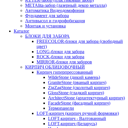
KETER-забор (пластиковый забор)
METAlita-забор (лaзерный декор металла)
Автоматика Видеодомофония
Фундамент для забора
Антивысол и гидрофобизация
Монтаж и установка
Каталог
БЛОКИ ДЛЯ ЗАБОРА
FREECOLOR-блоки для забора (свободный
цвет)
LONG-блоки для забора
ROCK-блоки для забора
MIRROR-блоки для заборов
КИРПИЧ ОБЛИЦОВОЧНЫЙ
Кирпич гиперпрессованный
WildeStone (дикий камень)
GraniteStone (рваный кирпич)
ZigZagStone (сколотый кирпич)
GlossStone (гладкий кирпич)
ArchitectStone (архитектурный кирпич)
FacadeStone (фасадный кирпич)
Термопанели
LOFT-кирпич (кирпич ручной формовки)
LOFT-кирпич - Валтованный
LOFT-кирпич (Беларусь)