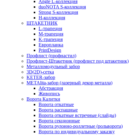
Angle L-коллекция
duoNOTA S-коллекция
Strong S-коллекция
H-коллекция
ШТАКЕТНИК
L-трапеция
M-трапеция
K-трапеция
Европланка
PrintDesign
Профлист (профнастил)
Профлист-Штакетник (профлист под штакетник)
Металломодульный забор
3D(2D)-сетка
KETER-забор
METAlita-забор (лазерный декор металла)
Абстракция
Живопись
Ворота Калитки
Ворота откатные
Ворота распашные
Ворота откатные встречные (слайды)
Ворота секционные
Ворота рулонно-роллетные (рольворота)
Ворота по индивидуальному заказку