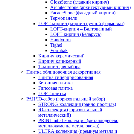
GlossStone (гладкий кирпич)
ArchitectStone (архитектурный кирпич)
FacadeStone (фасадный кирпич)
Термопанели
LOFT-кирпич (кирпич ручной формовки)
LOFT-кирпич – Валтованный
LOFT-кирпич (Беларусь)
Handvorm
Tighel
Vormbak
Кирпич керамический
Кирпич клинкерный
Т-кирпич для забора
Плитка облицовочная декоративная
Плитка гиперприсованная
Бетонная плитка
Гипсовая плитка
LOFT-плитка
РАНЧО-забор (горизонтальный забор)
STRONG-коллекция (ранчо-профиль)
Ю-коллекция (горизонтальный
металлический)
PRINTmittal-коллекция (металлодерево,
металлокамень, металлокожа)
ULTRA-коллекция (премиум металл и