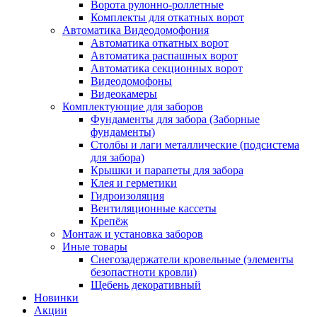
Ворота рулонно-роллетные
Комплекты для откатных ворот
Автоматика Видеодомофония
Автоматика откатных ворот
Автоматика распашных ворот
Автоматика секционных ворот
Видеодомофоны
Видеокамеры
Комплектующие для заборов
Фундаменты для забора (Заборные
фундаменты)
Столбы и лаги металлические (подсистема
для забора)
Крышки и парапеты для забора
Клея и герметики
Гидроизоляция
Вентиляционные кассеты
Крепёж
Монтаж и установка заборов
Иные товары
Снегозадержатели кровельные (элементы
безопастноти кровли)
Щебень декоративный
Новинки
Акции