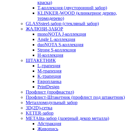
краска)
Т-коллекция (двусторонний забор)
KLINKER-WOOD (клинкерное дерево,
термодерево)
GLASSsteel-забор (стекляный забор)
ЖАЛЮЗИ-ЗАБОР
monoNOTA J-коллекция
Angle L-коллекция
duoNOTA S-коллекция
Strong S-коллекция
H-коллекция
ШТАКЕТНИК
L-трапеция
M-трапеция
K-трапеция
Европланка
PrintDesign
Профлист (профнастил)
Профлист-Штакетник (профлист под штакетник)
Металломодульный забор
3D(2D)-сетка
KETER-забор
METAlita-забор (лазерный декор металла)
Абстракция
Живопись