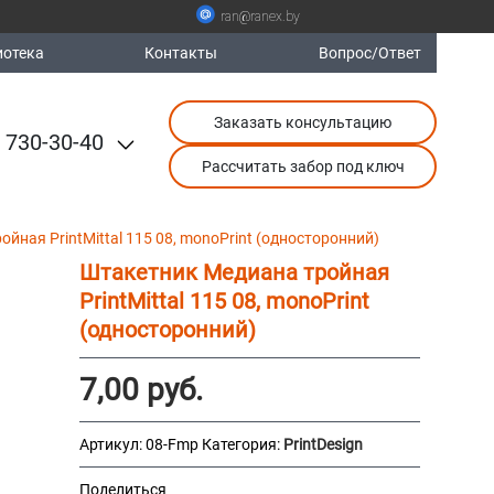
ran@ranex.by
отека
Контакты
Вопрос/Ответ
Заказать консультацию
 730-30-40
Рассчитать забор под ключ
йная PrintMittal 115 08, monoPrint (односторонний)
Штакетник Медиана тройная
PrintMittal 115 08, monoPrint
(односторонний)
7,00
руб.
Артикул:
08-Fmp
Категория:
PrintDesign
Поделиться