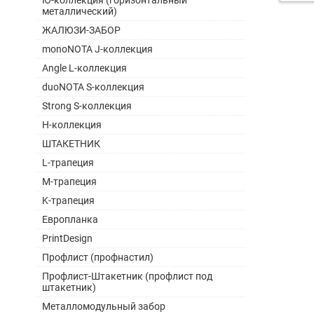
Ю-коллекция (горизонтальный
металлический)
ЖАЛЮЗИ-ЗАБОР
monoNOTA J-коллекция
Angle L-коллекция
duoNOTA S-коллекция
Strong S-коллекция
H-коллекция
ШТАКЕТНИК
L-трапеция
M-трапеция
K-трапеция
Европланка
PrintDesign
Профлист (профнастил)
Профлист-Штакетник (профлист под
штакетник)
Металломодульный забор