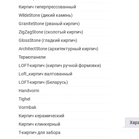
Кирпич гиперпрессованный
WildeStone (дикий камень)
GraniteStone (рваный кирпич)
ZigZagStone (сколотый кирпич)
GlossStone (гладкий кирпич)
ArchitectStone (архитектурный кирпич)
Термопанели
LOFT-кирпич (кирпич ручной формовки)
Loft_кирпич валтованный
LOFT-кирпич (Беларусь)
Handvorm
Tighel
Vormbak
Кирпич керамический
Хар
Кирпич клинкерный
Т-кирпич для забора