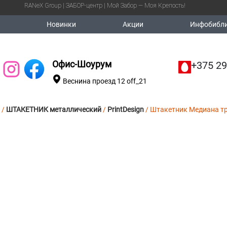
RANeX Group | ЗАБОР-центр | Мой Забор — Моя Крепость!
Новинки
Акции
Инфобибли
Офис-Шоурум
+375 29
Веснина проезд 12 off_21
/
ШТАКЕТНИК металлический
/
PrintDesign
/ Штакетник Медиана тро