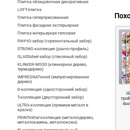
Плитка облицовочная декоративная
LOFT-плитка
Пох
Плитка гиперприсованная
Плитка фасадная экстерьерная
Плитка интерьерная гипсовая
РАНЧО-забор (горизонтальный забор)
STRONG-коллекция (ранчо-профиль)
GLASSsteel-забор (стекляный забор)
KLINKER-WOOD (клинкерное дерево,
термодерево)
IMPREGNATwood (импрегнированное
дерево)
D-коллекция (односторонний забор)
Ш
Т-коллекция (двусторонний забор)
трой
duo
ULTRA-коллекция (премиум металл и
краска)
PRINTmittal-коллекция (металлодерево,
металлокамень, металлокожа)