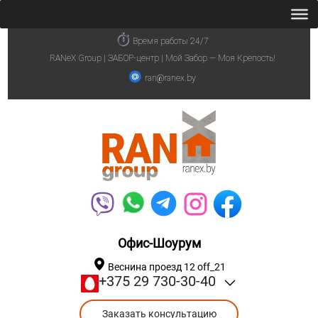
Время работы 24/7
RANeX Group | ЗАБОР-центр | Мой Забор — Моя Крепость!
ran@ranex.by
Офис-Шоурум
Веснина проезд 12 off_21
+375 29 730-30-40
Заказать консультацию