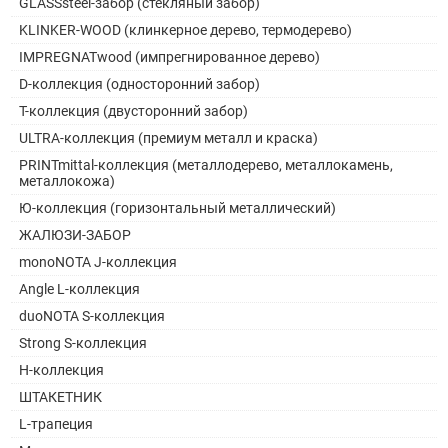
GLASSsteel-забор (стекляный забор)
KLINKER-WOOD (клинкерное дерево, термодерево)
IMPREGNATwood (импрегнированное дерево)
D-коллекция (односторонний забор)
Т-коллекция (двусторонний забор)
ULTRA-коллекция (премиум металл и краска)
PRINTmittal-коллекция (металлодерево, металлокамень,
металлокожа)
Ю-коллекция (горизонтальный металлический)
ЖАЛЮЗИ-ЗАБОР
monoNOTA J-коллекция
Angle L-коллекция
duoNOTA S-коллекция
Strong S-коллекция
H-коллекция
ШТАКЕТНИК
L-трапеция