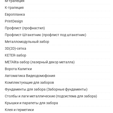
M-трапеция
K-трапеция
Европланка
PrintDesign
Профлист (профнастил)
Профлист-Штакетник (профлист под штакетник)
Металломодульный забор
3D(2D)-сетка
KETER-забор
METAlita-забор (лазерный декор металла)
Ворота Калитки
Автоматика Видеодомофония
Комплектующие для заборов
Фундаменты для забора (Заборные фундаменты)
Столбы и лаги металлические (подсистема для забора)
Крышки и парапеты для забора
Клея и герметики