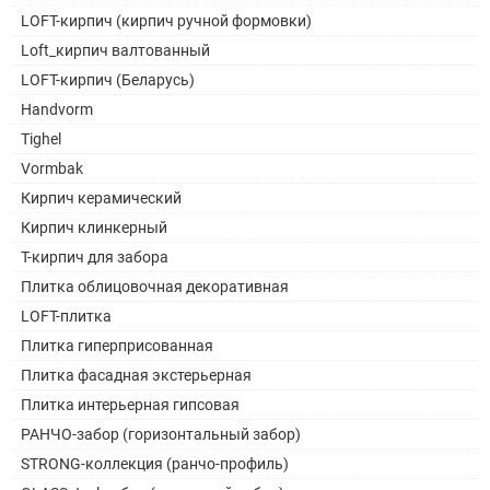
LOFT-кирпич (кирпич ручной формовки)
Loft_кирпич валтованный
LOFT-кирпич (Беларусь)
Handvorm
Tighel
Vormbak
Кирпич керамический
Кирпич клинкерный
Т-кирпич для забора
Плитка облицовочная декоративная
LOFT-плитка
Плитка гиперприсованная
Плитка фасадная экстерьерная
Плитка интерьерная гипсовая
РАНЧО-забор (горизонтальный забор)
STRONG-коллекция (ранчо-профиль)