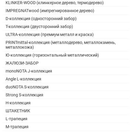
KLINKER-WOOD (клинкерное дерево, термодерево)
IMPREGNATwood (импрегнированное дерево)
D-коллекция (односторонний забор)
Т-коллекция (двусторонний забор)
ULTRA-коллекция (премиум металл и краска)
PRINTmittal-коллекция (металлодерево, металлокамень,
металлокожа)
Ю-коллекция (горизонтальный металлический)
ЖАЛЮЗИ-ЗАБОР
monoNOTA J-коллекция
Angle L-коллекция
duoNOTA S-коллекция
Strong S-коллекция
H-коллекция
ШТАКЕТНИК
L-трапеция
M-трапеция