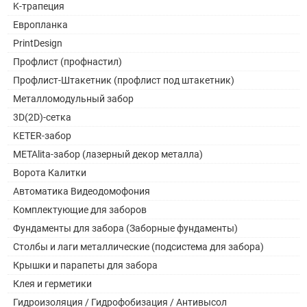
K-трапеция
Европланка
PrintDesign
Профлист (профнастил)
Профлист-Штакетник (профлист под штакетник)
Металломодульный забор
3D(2D)-сетка
KETER-забор
METAlita-забор (лазерный декор металла)
Ворота Калитки
Автоматика Видеодомофония
Комплектующие для заборов
Фундаменты для забора (Заборные фундаменты)
Столбы и лаги металлические (подсистема для забора)
Крышки и парапеты для забора
Клея и герметики
Гидроизоляция / Гидрофобизация / Антивысол