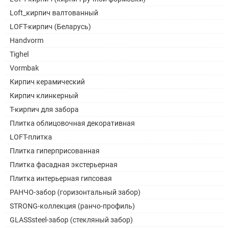
Loft_кирпич валтованный
LOFT-кирпич (Беларусь)
Handvorm
Tighel
Vormbak
Кирпич керамический
Кирпич клинкерный
Т-кирпич для забора
Плитка облицовочная декоративная
LOFT-плитка
Плитка гиперприсованная
Плитка фасадная экстерьерная
Плитка интерьерная гипсовая
РАНЧО-забор (горизонтальный забор)
STRONG-коллекция (ранчо-профиль)
GLASSsteel-забор (стекляный забор)