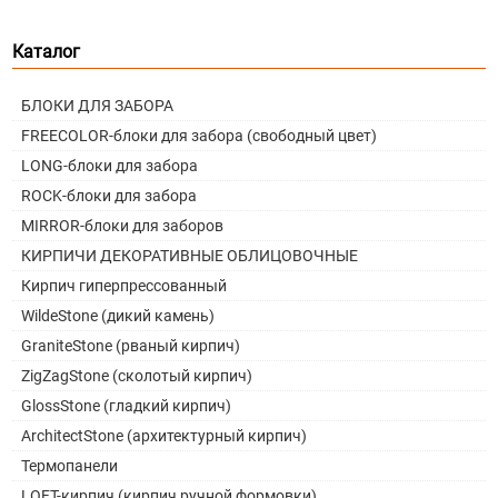
Каталог
БЛОКИ ДЛЯ ЗАБОРА
FREECOLOR-блоки для забора (свободный цвет)
LONG-блоки для забора
ROCK-блоки для забора
MIRROR-блоки для заборов
КИРПИЧИ ДЕКОРАТИВНЫЕ ОБЛИЦОВОЧНЫЕ
Кирпич гиперпрессованный
WildeStone (дикий камень)
GraniteStone (рваный кирпич)
ZigZagStone (сколотый кирпич)
GlossStone (гладкий кирпич)
ArchitectStone (архитектурный кирпич)
Термопанели
LOFT-кирпич (кирпич ручной формовки)