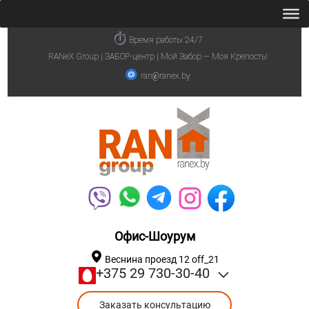
Время работы 24/7
RANeX Group | ЗАБОР-центр | Мой Забор — Моя Крепость!
ran@ranex.by
Офис-Шоурум
Веснина проезд 12 off_21
+375 29 730-30-40
Заказать консультацию