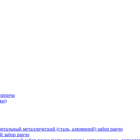
кирпича
ки)
нтальный металлический (сталь, алюминий) забор ранчо
й забор ранчо