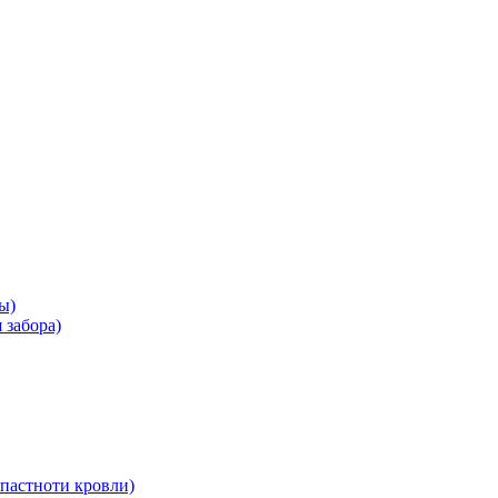
ы)
 забора)
пастноти кровли)