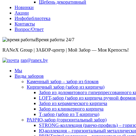
Щебень декоративный
Новинки
Акции
Инфобиблиотека
Контакты
Вопрос/Ответ
Время работы 24/7
RANeX Group | ЗАБОР-центр | Мой Забор — Моя Крепость!
ran@ranex.by
Мы
Виды заборов
Каменный забор – забор из блоков
Кирпичный забор (забор из кирпича)
Забор из доломитового гиперпрессованного 
LOFT-забор (забор из кирпича ручной формов
Забор из керамического кирпича
Забор из клинкерного кирпича
Т-забор (забор из Т-кирпича)
РАНЧО-забор (горизонтальный забор)
STRONG-коллекция (ранчо-профиль) – горизо
Ю-коллекция – горизонтальный металлически