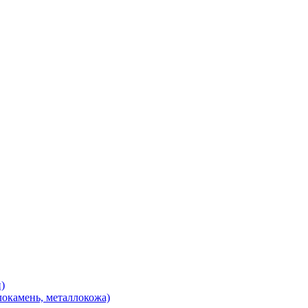
)
локамень, металлокожа)