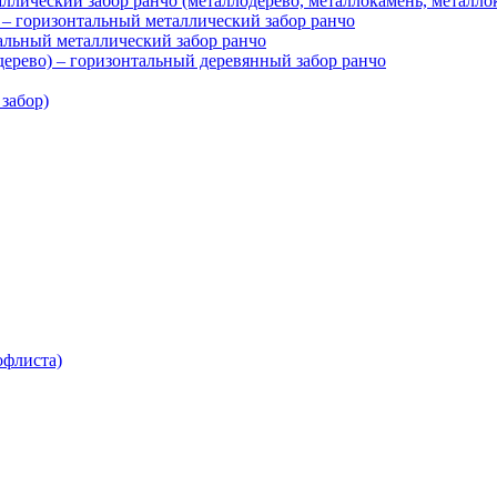
ллический забор ранчо (металлодерево, металлокамень, металло
– горизонтальный металлический забор ранчо
тальный металлический забор ранчо
рево) – горизонтальный деревянный забор ранчо
забор)
офлиста)