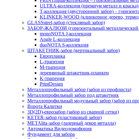
PRINTmittal-коллекция – горизонтальный мета
ULTRA-коллекция (премиум металл и краска) 
Т-коллекция (двусторонний забор) – горизон
KLINKER-WOOD (клинкерное дерево, термоде
GLASSsteel-забор (стекляный забор)
ЗАБОР-ЖАЛЮЗИ (горизонтальный металлический 
monoNOTA J-коллекция
Angle L-коллекция
duoNOTA S-коллекция
ШТАКЕТНИК-забор (вертикальный забор)
Европланка
L-трапеция
M-трапеция
деревянный штакетник-планкен
K-трапеция
PrintDesign
Металлопрофильный забор (забор из профлиста)
Металлопрофильный забор под штакетник
Металлопрофильный модульный забор (забор из пр
Ворота Калитки
3D(2D)-еврозабор (забор из сварной сетки)
KETER-забор (пластиковый забор)
METAlita-забор (лaзерный декор металла)
Автоматика Видеодомофония
Фундамент для забора