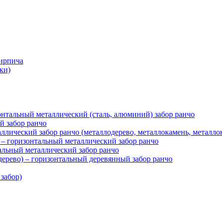
кирпича
ки)
нтальный металлический (сталь, алюминий) забор ранчо
й забор ранчо
ллический забор ранчо (металлодерево, металлокамень, металло
– горизонтальный металлический забор ранчо
тальный металлический забор ранчо
рево) – горизонтальный деревянный забор ранчо
забор)