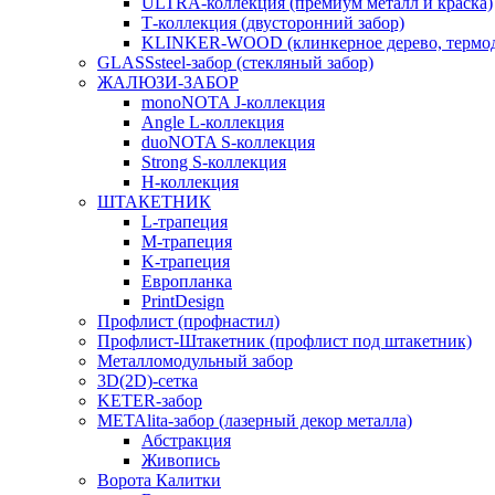
ULTRA-коллекция (премиум металл и краска)
Т-коллекция (двусторонний забор)
KLINKER-WOOD (клинкерное дерево, термод
GLASSsteel-забор (стекляный забор)
ЖАЛЮЗИ-ЗАБОР
monoNOTA J-коллекция
Angle L-коллекция
duoNOTA S-коллекция
Strong S-коллекция
H-коллекция
ШТАКЕТНИК
L-трапеция
M-трапеция
K-трапеция
Европланка
PrintDesign
Профлист (профнастил)
Профлист-Штакетник (профлист под штакетник)
Металломодульный забор
3D(2D)-сетка
KETER-забор
METAlita-забор (лазерный декор металла)
Абстракция
Живопись
Ворота Калитки