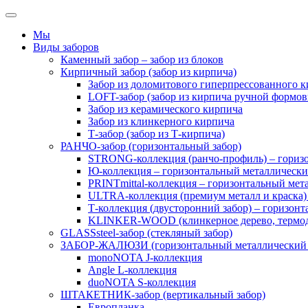
Мы
Виды заборов
Каменный забор – забор из блоков
Кирпичный забор (забор из кирпича)
Забор из доломитового гиперпрессованного 
LOFT-забор (забор из кирпича ручной формов
Забор из керамического кирпича
Забор из клинкерного кирпича
Т-забор (забор из Т-кирпича)
РАНЧО-забор (горизонтальный забор)
STRONG-коллекция (ранчо-профиль) – горизо
Ю-коллекция – горизонтальный металлически
PRINTmittal-коллекция – горизонтальный мета
ULTRA-коллекция (премиум металл и краска) 
Т-коллекция (двусторонний забор) – горизон
KLINKER-WOOD (клинкерное дерево, термоде
GLASSsteel-забор (стекляный забор)
ЗАБОР-ЖАЛЮЗИ (горизонтальный металлический 
monoNOTA J-коллекция
Angle L-коллекция
duoNOTA S-коллекция
ШТАКЕТНИК-забор (вертикальный забор)
Европланка