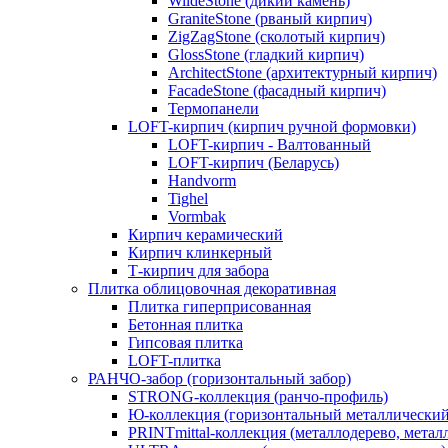
WildeStone (дикий камень)
GraniteStone (рваный кирпич)
ZigZagStone (сколотый кирпич)
GlossStone (гладкий кирпич)
ArchitectStone (архитектурный кирпич)
FacadeStone (фасадный кирпич)
Термопанели
LOFT-кирпич (кирпич ручной формовки)
LOFT-кирпич - Валтованный
LOFT-кирпич (Беларусь)
Handvorm
Tighel
Vormbak
Кирпич керамический
Кирпич клинкерный
Т-кирпич для забора
Плитка облицовочная декоративная
Плитка гиперприсованная
Бетонная плитка
Гипсовая плитка
LOFT-плитка
РАНЧО-забор (горизонтальный забор)
STRONG-коллекция (ранчо-профиль)
Ю-коллекция (горизонтальный металлический
PRINTmittal-коллекция (металлодерево, метал