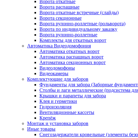
Ворота откатные
Ворота распашные
Ворота откатные встречные (слайды)
Ворота секционные
Ворота рулонно-роллетные (рольворота)
Ворота по индивидуальному заказку
Ворота рулонно-роллетные
Комплекты для откатных ворот
Автоматика Видеодомофония
Автоматика откатных ворот
Автоматика распашных ворот
Автоматика секционных ворот
Видеодомофоны
Видеокамеры
Комплектующие для заборов
Фундаменты для забора (Заборные фундамент
Столбы и лаги металлические (подсистема для
Крышки и парапеты для забора
Клея и герметики
Гидроизоляция
Вентиляционные кассеты
Крепёж
Монтаж и установка заборов
Иные товары
Снегозадержатели кровельные (элементы безо