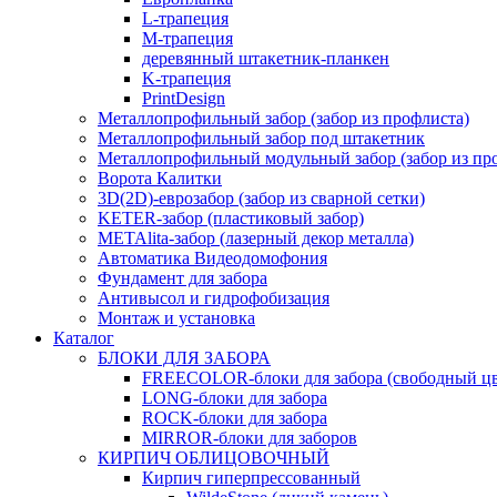
L-трапеция
M-трапеция
деревянный штакетник-планкен
K-трапеция
PrintDesign
Металлопрофильный забор (забор из профлиста)
Металлопрофильный забор под штакетник
Металлопрофильный модульный забор (забор из пр
Ворота Калитки
3D(2D)-еврозабор (забор из сварной сетки)
KETER-забор (пластиковый забор)
METAlita-забор (лaзерный декор металла)
Автоматика Видеодомофония
Фундамент для забора
Антивысол и гидрофобизация
Монтаж и установка
Каталог
БЛОКИ ДЛЯ ЗАБОРА
FREECOLOR-блоки для забора (свободный цв
LONG-блоки для забора
ROCK-блоки для забора
MIRROR-блоки для заборов
КИРПИЧ ОБЛИЦОВОЧНЫЙ
Кирпич гиперпрессованный