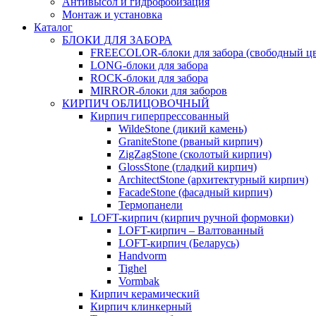
Антивысол и гидрофобизация
Монтаж и установка
Каталог
БЛОКИ ДЛЯ ЗАБОРА
FREECOLOR-блоки для забора (свободный цв
LONG-блоки для забора
ROCK-блоки для забора
MIRROR-блоки для заборов
КИРПИЧ ОБЛИЦОВОЧНЫЙ
Кирпич гиперпрессованный
WildeStone (дикий камень)
GraniteStone (рваный кирпич)
ZigZagStone (сколотый кирпич)
GlossStone (гладкий кирпич)
ArchitectStone (архитектурный кирпич)
FacadeStone (фасадный кирпич)
Термопанели
LOFT-кирпич (кирпич ручной формовки)
LOFT-кирпич – Валтованный
LOFT-кирпич (Беларусь)
Handvorm
Tighel
Vormbak
Кирпич керамический
Кирпич клинкерный