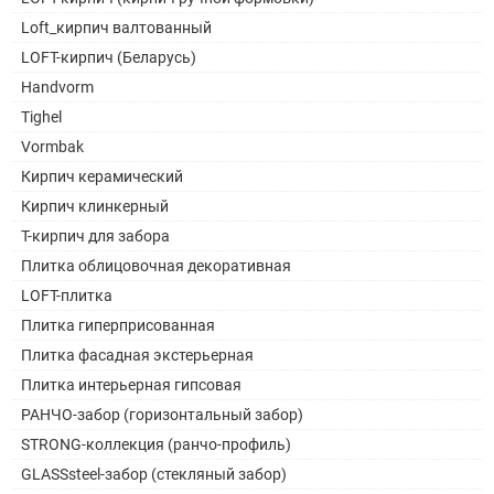
Loft_кирпич валтованный
LOFT-кирпич (Беларусь)
Handvorm
Tighel
Vormbak
Кирпич керамический
Кирпич клинкерный
Т-кирпич для забора
Плитка облицовочная декоративная
LOFT-плитка
Плитка гиперприсованная
Плитка фасадная экстерьерная
Плитка интерьерная гипсовая
РАНЧО-забор (горизонтальный забор)
STRONG-коллекция (ранчо-профиль)
GLASSsteel-забор (стекляный забор)