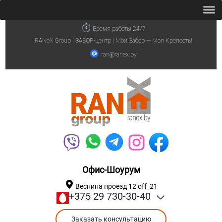
Время работы 24/7
RANeX Group | ЗАБОР-центр | Мой Забор — Моя Крепость!
ran@ranex.by
Офис-Шоурум
Веснина проезд 12 off_21
+375 29 730-30-40
Заказать консультацию