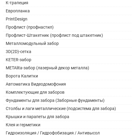
K-трапеция
Европланка
PrintDesign
Профлист (профнастил)
Профлист-Штакетник (профлист под штакетник)
Металломодульный забор
3D(2D)-сетка
KETER-забор
METAlita-забор (лазерный декор металла)
Ворота Калитки
Автоматика Видеодомофония
Комплектующие для заборов
Фундаменты для забора (Заборные фундаменты)
Столбы и лаги металлические (подсистема для забора)
Крышки и парапеты для забора
Клея и герметики
Гидроизоляция / Гидрофобизация / Антивысол