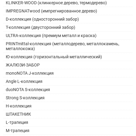
KLINKER-WOOD (клинкерное дерево, термодерево)
IMPREGNATwood (импрегнированное дерево)
D-коллекция (односторонний забор)
Т-коллекция (двусторонний забор)
ULTRA-коллекция (премиум металл и краска)
PRINTmittal-коллекция (металлодерево, металлокамень,
металлокожа)
Ю-коллекция (горизонтальный металлический)
ЖАЛЮЗИ-ЗАБОР
monoNOTA J-коллекция
Angle L-коллекция
duoNOTA S-коллекция
Strong S-коллекция
H-коллекция
ШТАКЕТНИК
L-трапеция
M-трапеция