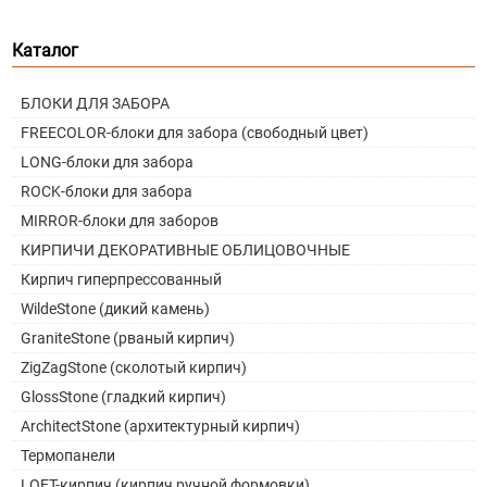
Каталог
БЛОКИ ДЛЯ ЗАБОРА
FREECOLOR-блоки для забора (свободный цвет)
LONG-блоки для забора
ROCK-блоки для забора
MIRROR-блоки для заборов
КИРПИЧИ ДЕКОРАТИВНЫЕ ОБЛИЦОВОЧНЫЕ
Кирпич гиперпрессованный
WildeStone (дикий камень)
GraniteStone (рваный кирпич)
ZigZagStone (сколотый кирпич)
GlossStone (гладкий кирпич)
ArchitectStone (архитектурный кирпич)
Термопанели
LOFT-кирпич (кирпич ручной формовки)