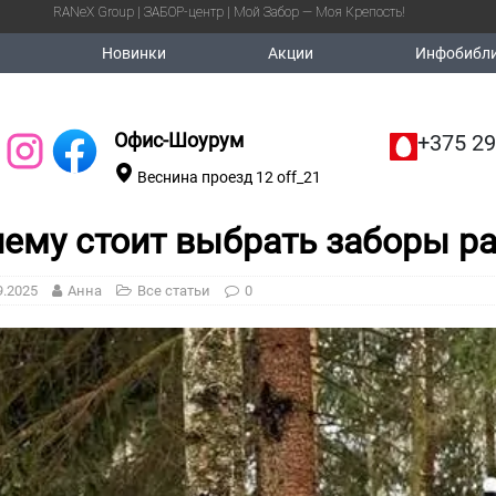
RANeX Group | ЗАБОР-центр | Мой Забор — Моя Крепость!
Новинки
Акции
Инфобибли
Офис-Шоурум
+375 29
Веснина проезд 12 off_21
ему стоит выбрать заборы ра
9.2025
Анна
Все статьи
0