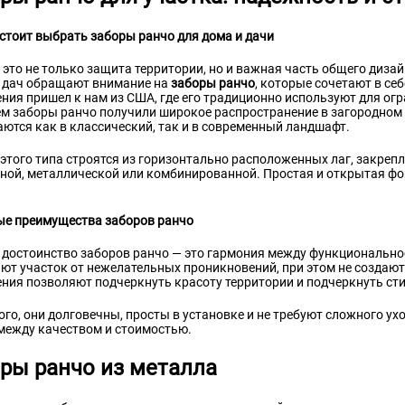
стоит выбрать заборы ранчо для дома и дачи
это не только защита территории, но и важная часть общего диза
 дач обращают внимание на
заборы ранчо
, которые сочетают в себ
ния пришел к нам из США, где его традиционно используют для огр
м заборы ранчо получили широкое распространение в загородном с
ются как в классический, так и в современный ландшафт.
этого типа строятся из горизонтально расположенных лаг, закреп
ной, металлической или комбинированной. Простая и открытая ф
е преимущества заборов ранчо
 достоинство заборов ранчо — это гармония между функциональн
т участок от нежелательных проникновений, при этом не создают
ния позволяют подчеркнуть красоту территории и подчеркнуть сти
ого, они долговечны, просты в установке и не требуют сложного ух
между качеством и стоимостью.
ры ранчо из металла