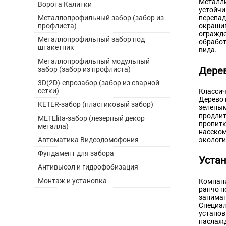
Металли
Ворота Калитки
устойчи
перепад
Металлопрофильный забор (забор из
окрашив
профлиста)
огражде
Металлопрофильный забор под
обработ
штакетник
вида.
Металлопрофильный модульный
Дере
забор (забор из профлиста)
3D(2D)-еврозабор (забор из сварной
сетки)
Классич
Дерево 
KETER-забор (пластиковый забор)
зеленым
продлит
METElita-забор (лезерный декор
пропитк
металла)
насеком
экологи
Автоматика Видеодомофония
Фундамент для забора
Устан
Антивысол и гидрофобизация
Монтаж и установка
Компани
ранчо п
занимат
Специал
установ
наслажд