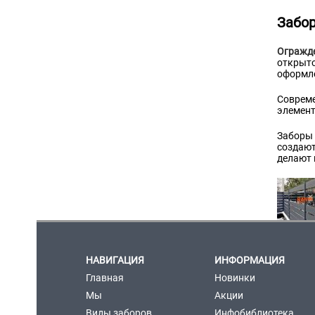
Забо
Огражд
открыто
оформле
Совреме
элемент
Заборы 
создают
делают 
НАВИГАЦИЯ
ИНФОРМАЦИЯ
Главная
Новинки
Мы
Акции
Виды заборов
Инфобиблиотека