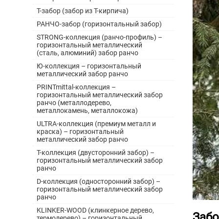
Т-забор (забор из Т-кирпича)
РАНЧО-забор (горизонтальный забор)
STRONG-коллекция (ранчо-профиль) –
горизонтальный металлический
(сталь, алюминий) забор ранчо
Ю-коллекция – горизонтальный
металлический забор ранчо
PRINTmittal-коллекция –
горизонтальный металлический забор
ранчо (металлодерево,
металлокамень, металлокожа)
ULTRA-коллекция (премиум металл и
краска) – горизонтальный
металлический забор ранчо
Т-коллекция (двусторонний забор) –
горизонтальный металлический забор
ранчо
D-коллекция (односторонний забор) –
горизонтальный металлический забор
ранчо
KLINKER-WOOD (клинкерное дерево,
Забо
термодерево) – горизонтальный