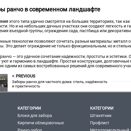
ры ранчо в современном ландшафте
ения
этого типа удачно смотрятся на больших территориях, так ка
сти. Но и на небольших дачных участках они создают легкость и 
ния въездной группы, ограждения сада, пастбища или декоративн
нные технологии позволяют сочетать разные материалы: металл с
ы. Это делает ограждение не только функциональным, но и стильн
ранчо — это удачное сочетание надежности, простоты и эстетики. О
 уют и гармонию в ландшафте. Простая конструкция, долговечные
их одним из самых востребованных решений для современного уча
PREVIOUS
Заборы ранчо для частного дома: стиль, надёжность
и практичность
КАТЕГОРИИ
КАТЕГОРИИ
Блоки для забора
Штакетник
Кирпичи облицовочные
Профлист
Ранчо-забор
Металломодульный 