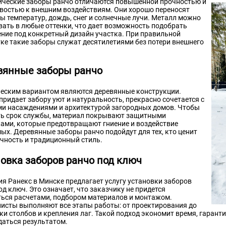
ческие заборы ранчо отличаются повышенной прочностью и
востью к внешним воздействиям. Они хорошо переносят
ы температур, дождь, снег и солнечные лучи. Металл можно
ать в любые оттенки, что дает возможность подобрать
ние под конкретный дизайн участка. При правильной
ке такие заборы служат десятилетиями без потери внешнего
вянные заборы ранчо
еским вариантом являются деревянные конструкции.
придает забору уют и натуральность, прекрасно сочетается с
и насаждениями и архитектурой загородных домов. Чтобы
ь срок службы, материал покрывают защитными
ами, которые предотвращают гниение и воздействие
ых. Деревянные заборы ранчо подойдут для тех, кто ценит
чность и традиционный стиль.
овка заборов ранчо под ключ
я Ранекс в Минске предлагает услугу установки заборов
од ключ. Это означает, что заказчику не придется
ься расчетами, подбором материалов и монтажом.
исты выполняют все этапы работы: от проектирования до
ки столбов и крепления лаг. Такой подход экономит время, гарант
аться результатом.