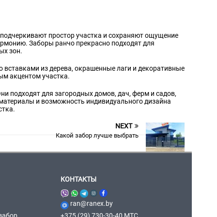
к подчеркивают простор участка и сохраняют ощущение
гармонию. Заборы ранчо прекрасно подходят для
ых зон.
о вставками из дерева, окрашенные лаги и декоративные
ым акцентом участка.
ни подходят для загородных домов, дач, ферм и садов,
 материалы и возможность индивидуального дизайна
стка.
NEXT
Какой забор лучше выбрать
КОНТАКТЫ
ran@ranex.by
забор
+375 (29) 730-30-40 МТС