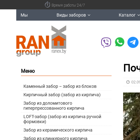
Время работы 24/7
Мы
Виды заборов
Каталог
Поч
Меню
02.0
Каменный забор – забор из блоков
Кирпичный забор (забор из кирпича)
Забор из доломитового
гиперпрессованного кирпича
LOFT-забор (забор из кирпича ручной
формовки)
Забор из керамического кирпича
Забор из клинкерного кирпича