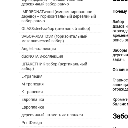
деревянный забор ранчо
Почему 
IMPREGNATwood (импрегнированное
дерево) – горизонтальный деревянный
забор ранчо
Забор
— 
домов и
GLASSsteel-забор (стекляный забор)
огражде
времене
ЗАБОР-ЖАЛЮЗИ (горизонтальный
вписыва
металлический забор)
Angle L-коллекция
Заборы 
деревян
duoNOTA S-коллекция
задач.
ШТАКЕТНИК-забор (вертикальный
забор)
Основны
L-трапеция
Главное
M-трапеция
защищаю
огражде
K-трапеция
Кроме т
Европланка
баланс 
Европланка
Забо
деревянный штакетник-планкен
PrintDesign