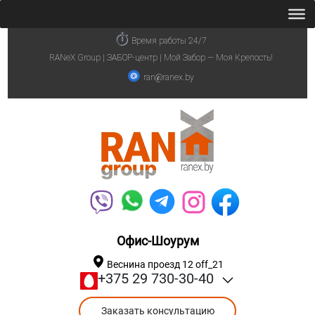
Время работы 24/7
RANeX Group | ЗАБОР-центр | Мой Забор — Моя Крепость!
ran@ranex.by
Офис-Шоурум
Веснина проезд 12 off_21
+375 29 730-30-40
Заказать консультацию