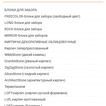
БЛОКИ ДЛЯ ЗАБОРА
FREECOLOR-блоки для забора (свободный цвет)
LONG-блоки для забора
ROCK-блоки для забора
MIRROR-блоки для заборов
КИРПИЧИ ДЕКОРАТИВНЫЕ ОБЛИЦОВОЧНЫЕ
Кирпич гиперпрессованный
WildeStone (дикий камень)
GraniteStone (рваный кирпич)
ZigZagStone (сколотый кирпич)
GlossStone (гладкий кирпич)
ArchitectStone (архитектурный кирпич)
Термопанели
LOFT-кирпич (кирпич ручной формовки)
Loft_кирпич валтованный
LOFT-кирпич (Беларусь)