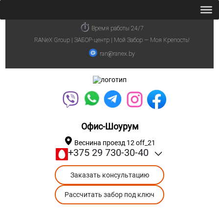
Время работы 24/7
RANeX Group | ЗАБОР-центр | Мой Забор — Моя Крепость!
ran@ranex.by
Офис-Шоурум
Веснина проезд 12 off_21
+375 29 730-30-40
Заказать консультацию
Рассчитать забор под ключ