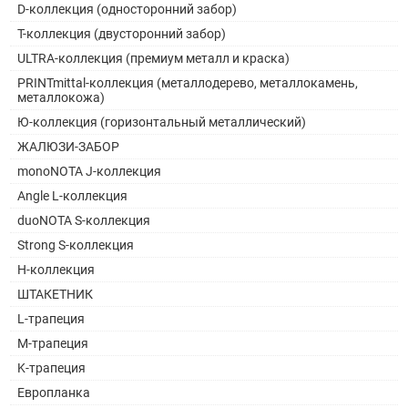
D-коллекция (односторонний забор)
Т-коллекция (двусторонний забор)
ULTRA-коллекция (премиум металл и краска)
PRINTmittal-коллекция (металлодерево, металлокамень,
металлокожа)
Ю-коллекция (горизонтальный металлический)
ЖАЛЮЗИ-ЗАБОР
monoNOTA J-коллекция
Angle L-коллекция
duoNOTA S-коллекция
Strong S-коллекция
H-коллекция
ШТАКЕТНИК
L-трапеция
M-трапеция
K-трапеция
Европланка