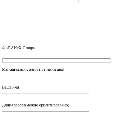
ran@ranex.by
+375 (29) 730-30-4
+375 (25) 730-30-40 
+375 (17) 325-30-40
+375 (29) 107-83-02
© «RANeX Group»
Мы свяжемся с вами в течении дня!
Ваше имя
Длина забора(можно ориентировочно)