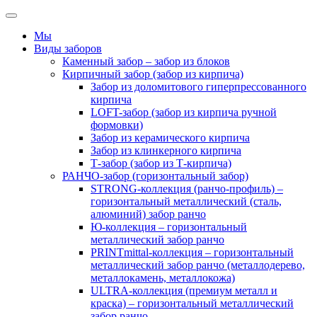
Мы
Виды заборов
Каменный забор – забор из блоков
Кирпичный забор (забор из кирпича)
Забор из доломитового гиперпрессованного
кирпича
LOFT-забор (забор из кирпича ручной
формовки)
Забор из керамического кирпича
Забор из клинкерного кирпича
Т-забор (забор из Т-кирпича)
РАНЧО-забор (горизонтальный забор)
STRONG-коллекция (ранчо-профиль) –
горизонтальный металлический (сталь,
алюминий) забор ранчо
Ю-коллекция – горизонтальный
металлический забор ранчо
PRINTmittal-коллекция – горизонтальный
металлический забор ранчо (металлодерево,
металлокамень, металлокожа)
ULTRA-коллекция (премиум металл и
краска) – горизонтальный металлический
забор ранчо