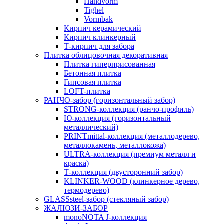
Handvorm
Tighel
Vormbak
Кирпич керамический
Кирпич клинкерный
Т-кирпич для забора
Плитка облицовочная декоративная
Плитка гиперприсованная
Бетонная плитка
Гипсовая плитка
LOFT-плитка
РАНЧО-забор (горизонтальный забор)
STRONG-коллекция (ранчо-профиль)
Ю-коллекция (горизонтальный
металлический)
PRINTmittal-коллекция (металлодерево,
металлокамень, металлокожа)
ULTRA-коллекция (премиум металл и
краска)
Т-коллекция (двусторонний забор)
KLINKER-WOOD (клинкерное дерево,
термодерево)
GLASSsteel-забор (стекляный забор)
ЖАЛЮЗИ-ЗАБОР
monoNOTA J-коллекция