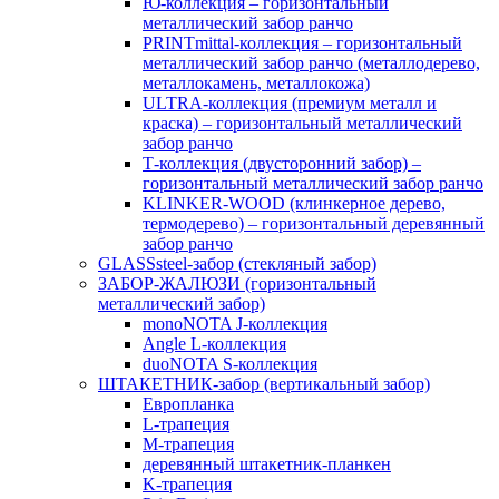
Ю-коллекция – горизонтальный
металлический забор ранчо
PRINTmittal-коллекция – горизонтальный
металлический забор ранчо (металлодерево,
металлокамень, металлокожа)
ULTRA-коллекция (премиум металл и
краска) – горизонтальный металлический
забор ранчо
Т-коллекция (двусторонний забор) –
горизонтальный металлический забор ранчо
KLINKER-WOOD (клинкерное дерево,
термодерево) – горизонтальный деревянный
забор ранчо
GLASSsteel-забор (стекляный забор)
ЗАБОР-ЖАЛЮЗИ (горизонтальный
металлический забор)
monoNOTA J-коллекция
Angle L-коллекция
duoNOTA S-коллекция
ШТАКЕТНИК-забор (вертикальный забор)
Европланка
L-трапеция
M-трапеция
деревянный штакетник-планкен
K-трапеция