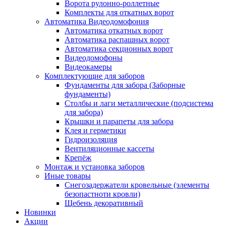
Ворота рулонно-роллетные
Комплекты для откатных ворот
Автоматика Видеодомофония
Автоматика откатных ворот
Автоматика распашных ворот
Автоматика секционных ворот
Видеодомофоны
Видеокамеры
Комплектующие для заборов
Фундаменты для забора (Заборные
фундаменты)
Столбы и лаги металлические (подсистема
для забора)
Крышки и парапеты для забора
Клея и герметики
Гидроизоляция
Вентиляционные кассеты
Крепёж
Монтаж и установка заборов
Иные товары
Снегозадержатели кровельные (элементы
безопастноти кровли)
Щебень декоративный
Новинки
Акции