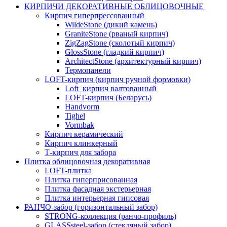
КИРПИЧИ ДЕКОРАТИВНЫЕ ОБЛИЦОВОЧНЫЕ
Кирпич гиперпрессованный
WildeStone (дикий камень)
GraniteStone (рваный кирпич)
ZigZagStone (сколотый кирпич)
GlossStone (гладкий кирпич)
ArchitectStone (архитектурный кирпич)
Термопанели
LOFT-кирпич (кирпич ручной формовки)
Loft_кирпич валтованный
LOFT-кирпич (Беларусь)
Handvorm
Tighel
Vormbak
Кирпич керамический
Кирпич клинкерный
Т-кирпич для забора
Плитка облицовочная декоративная
LOFT-плитка
Плитка гиперприсованная
Плитка фасадная экстерьерная
Плитка интерьерная гипсовая
РАНЧО-забор (горизонтальный забор)
STRONG-коллекция (ранчо-профиль)
GLASSsteel-забор (стекляный забор)