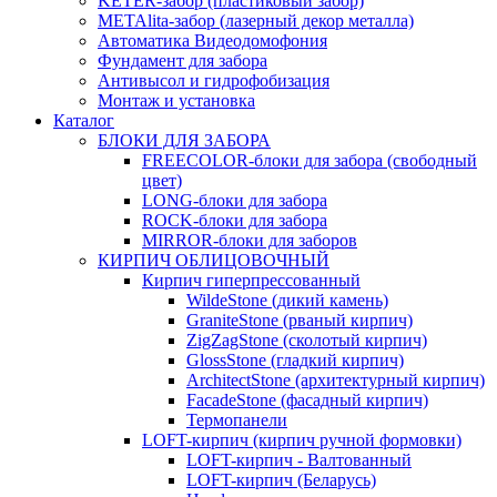
KETER-забор (пластиковый забор)
METAlita-забор (лaзерный декор металла)
Автоматика Видеодомофония
Фундамент для забора
Антивысол и гидрофобизация
Монтаж и установка
Каталог
БЛОКИ ДЛЯ ЗАБОРА
FREECOLOR-блоки для забора (свободный
цвет)
LONG-блоки для забора
ROCK-блоки для забора
MIRROR-блоки для заборов
КИРПИЧ ОБЛИЦОВОЧНЫЙ
Кирпич гиперпрессованный
WildeStone (дикий камень)
GraniteStone (рваный кирпич)
ZigZagStone (сколотый кирпич)
GlossStone (гладкий кирпич)
ArchitectStone (архитектурный кирпич)
FacadeStone (фасадный кирпич)
Термопанели
LOFT-кирпич (кирпич ручной формовки)
LOFT-кирпич - Валтованный
LOFT-кирпич (Беларусь)