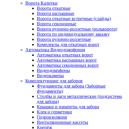
Ворота Калитки
Ворота откатные
Ворота распашные
Ворота откатные встречные (слайды)
Ворота секционные
Ворота рулонно-роллетные (рольворота)
Ворота по индивидуальному заказку
Ворота рулонно-роллетные
Комплекты для откатных ворот
Автоматика Видеодомофония
Автоматика откатных ворот
Автоматика распашных ворот
Автоматика секционных ворот
Видеодомофоны
Видеокамеры
Комплектующие для заборов
Фундаменты для забора (Заборные
фундаменты)
Столбы и лаги металлические (подсистема
для забора)
Крышки и парапеты для забора
Клея и герметики
Гидроизоляция
Вентиляционные кассеты
Крепёж