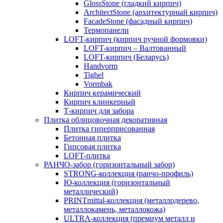
GlossStone (гладкий кирпич)
ArchitectStone (архитектурный кирпич)
FacadeStone (фасадный кирпич)
Термопанели
LOFT-кирпич (кирпич ручной формовки)
LOFT-кирпич – Валтованный
LOFT-кирпич (Беларусь)
Handvorm
Tighel
Vormbak
Кирпич керамический
Кирпич клинкерный
Т-кирпич для забора
Плитка облицовочная декоративная
Плитка гиперприсованная
Бетонная плитка
Гипсовая плитка
LOFT-плитка
РАНЧО-забор (горизонтальный забор)
STRONG-коллекция (ранчо-профиль)
Ю-коллекция (горизонтальный
металлический)
PRINTmittal-коллекция (металлодерево,
металлокамень, металлокожа)
ULTRA-коллекция (премиум металл и