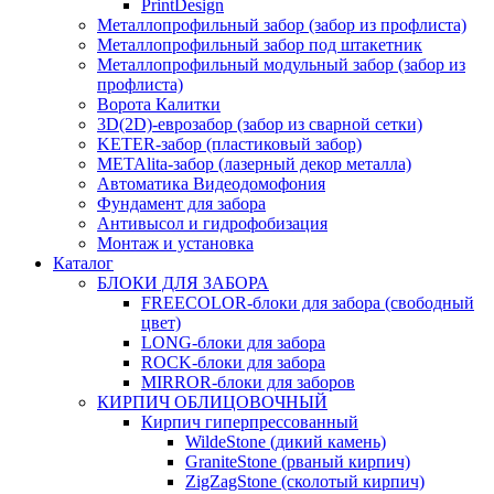
PrintDesign
Металлопрофильный забор (забор из профлиста)
Металлопрофильный забор под штакетник
Металлопрофильный модульный забор (забор из
профлиста)
Ворота Калитки
3D(2D)-еврозабор (забор из сварной сетки)
KETER-забор (пластиковый забор)
METAlita-забор (лaзерный декор металла)
Автоматика Видеодомофония
Фундамент для забора
Антивысол и гидрофобизация
Монтаж и установка
Каталог
БЛОКИ ДЛЯ ЗАБОРА
FREECOLOR-блоки для забора (свободный
цвет)
LONG-блоки для забора
ROCK-блоки для забора
MIRROR-блоки для заборов
КИРПИЧ ОБЛИЦОВОЧНЫЙ
Кирпич гиперпрессованный
WildeStone (дикий камень)
GraniteStone (рваный кирпич)
ZigZagStone (сколотый кирпич)