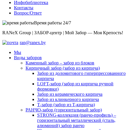
Инфобиблиотека
Контакты
Вопрос/Ответ
Время работы 24/7
RANeX Group | ЗАБОР-центр | Мой Забор — Моя Крепость!
ran@ranex.by
Мы
Виды заборов
Каменный забор – забор из блоков
Кирпичный забор (забор из кирпича)
Забор из доломитового гиперпрессованного
кирпича
LOFT-забор (забор из кирпича ручной
формовки)
Забор из керамического кирпича
Забор из клинкерного кирпича
Т-забор (забор из Т-кирпича)
РАНЧО-забор (горизонтальный забор)
STRONG-коллекция (ранчо-профиль) –
горизонтальный металлический (сталь,
алюминий) забор ранчо