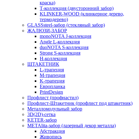
краска)
Т-коллекция (двусторонний забор)
KLINKER-WOOD (клинкерное дерево,
термодерево)
GLASSsteel-забор (стекляный забор)
ЖАЛЮЗИ-ЗАБОР
monoNOTA J-коллекция
Angle L-коллекция
duoNOTA S-коллекция
Strong S-коллекция
H-коллекция
ШТАКЕТНИК
L-трапеция
M-трапеция
K-трапеция
Европланка
PrintDesign
Профлист (профнастил)
Профлист-Штакетник (профлист под штакетник)
Металломодульный забор
3D(2D)-сетка
KETER-забор
METAlita-забор (лазерный декор металла)
Абстракция
Живопись