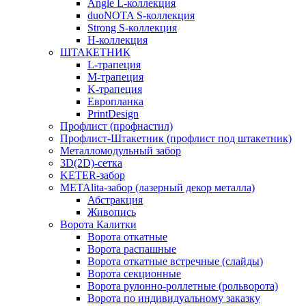
Angle L-коллекция
duoNOTA S-коллекция
Strong S-коллекция
H-коллекция
ШТАКЕТНИК
L-трапеция
M-трапеция
K-трапеция
Европланка
PrintDesign
Профлист (профнастил)
Профлист-Штакетник (профлист под штакетник)
Металломодульный забор
3D(2D)-сетка
KETER-забор
METAlita-забор (лазерный декор металла)
Абстракция
Живопись
Ворота Калитки
Ворота откатные
Ворота распашные
Ворота откатные встречные (слайды)
Ворота секционные
Ворота рулонно-роллетные (рольворота)
Ворота по индивидуальному заказку