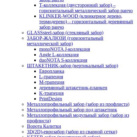
Т-коллекция (двусторонний забор) –
горизонтальный металлический забор ранчо
KLINKER-WOOD (клинкерное дерево,
термодерево) – горизонтальный деревянный
забор ранчо
GLASSsteel-забор (стекляный забор)
ЗАБОР-ЖАЛЮЗИ (горизонтальный
металлический забор)
monoNOTA J-коллекция
Angle L-коллекция
duoNOTA S-коллекция
ШТАКЕТНИК-забор (вертикальный забор)
Европланка
L-трапеция
M-трапеция
деревянный штакетник-планкен
K-трапеция
PrintDesign
Металлопрофильный забор (забор из профлиста)
Металлопрофильный забор под штакетник
Металлопрофильный модульный забор (забор из
профлиста)
Ворота Калитки
3D(2D)-еврозабор (забор из сварной сетки)