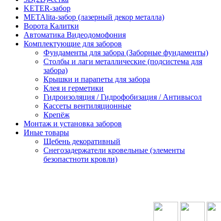
KETER-забор
METAlita-забор (лазерный декор металла)
Ворота Калитки
Автоматика Видеодомофония
Комплектующие для заборов
Фундаменты для забора (Заборные фундаменты)
Столбы и лаги металлические (подсистема для
забора)
Крышки и парапеты для забора
Клея и герметики
Гидроизоляция / Гидрофобизация / Антивысол
Кассеты вентиляционные
Крепёж
Монтаж и установка заборов
Иные товары
Щебень декоративный
Снегозадержатели кровельные (элементы
безопастноти кровли)
ОРМАЦИЯ
КАТЕГОРИИ
КАТЕГОРИИ
КОНТАКТЫ
ки
Блоки для
Штакетник
забора
Профлист