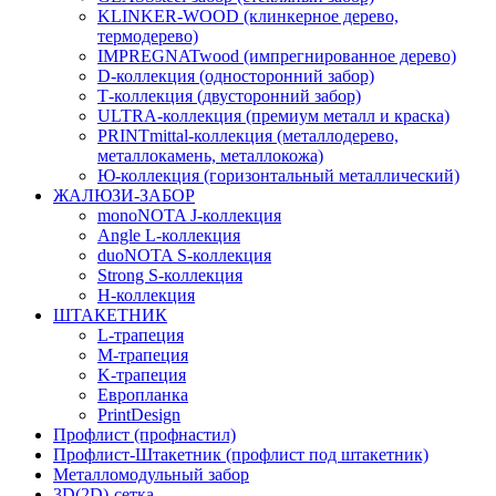
KLINKER-WOOD (клинкерное дерево,
термодерево)
IMPREGNATwood (импрегнированное дерево)
D-коллекция (односторонний забор)
Т-коллекция (двусторонний забор)
ULTRA-коллекция (премиум металл и краска)
PRINTmittal-коллекция (металлодерево,
металлокамень, металлокожа)
Ю-коллекция (горизонтальный металлический)
ЖАЛЮЗИ-ЗАБОР
monoNOTA J-коллекция
Angle L-коллекция
duoNOTA S-коллекция
Strong S-коллекция
H-коллекция
ШТАКЕТНИК
L-трапеция
M-трапеция
K-трапеция
Европланка
PrintDesign
Профлист (профнастил)
Профлист-Штакетник (профлист под штакетник)
Металломодульный забор
3D(2D)-сетка