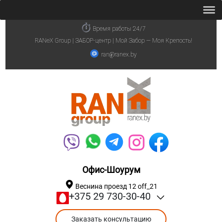
Время работы 24/7
RANeX Group | ЗАБОР-центр | Мой Забор — Моя Крепость!
ran@ranex.by
Офис-Шоурум
Веснина проезд 12 off_21
+375 29 730-30-40
Заказать консультацию