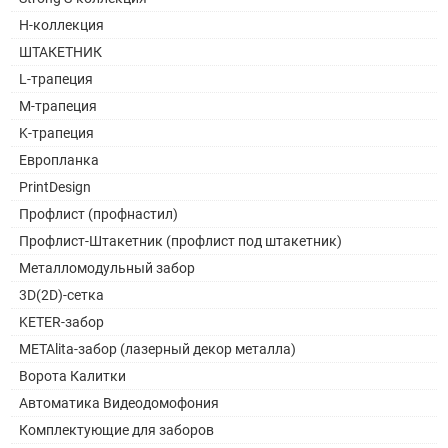
H-коллекция
ШТАКЕТНИК
L-трапеция
M-трапеция
K-трапеция
Европланка
PrintDesign
Профлист (профнастил)
Профлист-Штакетник (профлист под штакетник)
Металломодульный забор
3D(2D)-сетка
KETER-забор
METAlita-забор (лазерный декор металла)
Ворота Калитки
Автоматика Видеодомофония
Комплектующие для заборов