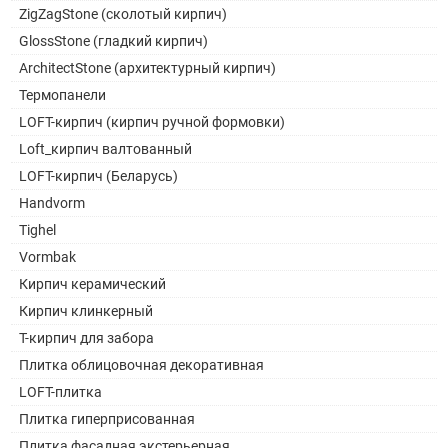
ZigZagStone (сколотый кирпич)
GlossStone (гладкий кирпич)
ArchitectStone (архитектурный кирпич)
Термопанели
LOFT-кирпич (кирпич ручной формовки)
Loft_кирпич валтованный
LOFT-кирпич (Беларусь)
Handvorm
Tighel
Vormbak
Кирпич керамический
Кирпич клинкерный
Т-кирпич для забора
Плитка облицовочная декоративная
LOFT-плитка
Плитка гиперприсованная
Плитка фасадная экстерьерная