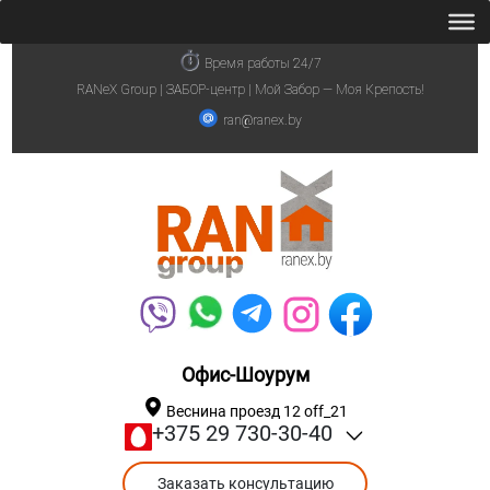
Время работы 24/7
RANeX Group | ЗАБОР-центр | Мой Забор — Моя Крепость!
ran@ranex.by
Офис-Шоурум
Веснина проезд 12 off_21
+375 29 730-30-40
Заказать консультацию