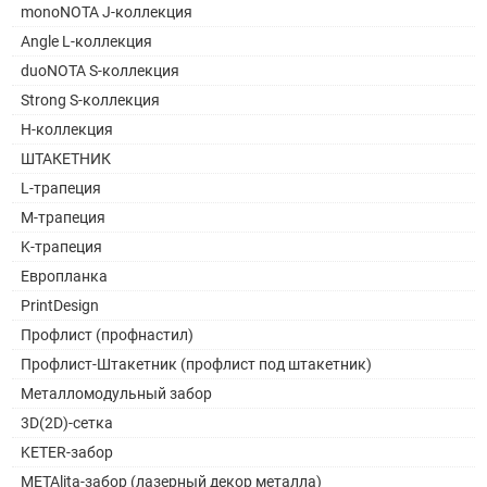
monoNOTA J-коллекция
Angle L-коллекция
duoNOTA S-коллекция
Strong S-коллекция
H-коллекция
ШТАКЕТНИК
L-трапеция
M-трапеция
K-трапеция
Европланка
PrintDesign
Профлист (профнастил)
Профлист-Штакетник (профлист под штакетник)
Металломодульный забор
3D(2D)-сетка
KETER-забор
METAlita-забор (лазерный декор металла)