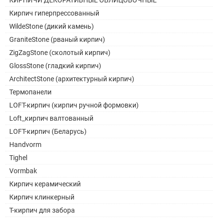
КИРПИЧИ ДЕКОРАТИВНЫЕ ОБЛИЦОВОЧНЫЕ
Кирпич гиперпрессованный
WildeStone (дикий камень)
GraniteStone (рваный кирпич)
ZigZagStone (сколотый кирпич)
GlossStone (гладкий кирпич)
ArchitectStone (архитектурный кирпич)
Термопанели
LOFT-кирпич (кирпич ручной формовки)
Loft_кирпич валтованный
LOFT-кирпич (Беларусь)
Handvorm
Tighel
Vormbak
Кирпич керамический
Кирпич клинкерный
Т-кирпич для забора