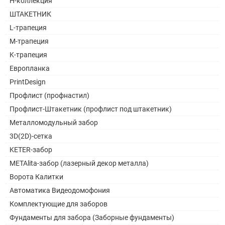
H-коллекция
ШТАКЕТНИК
L-трапеция
M-трапеция
K-трапеция
Европланка
PrintDesign
Профлист (профнастил)
Профлист-Штакетник (профлист под штакетник)
Металломодульный забор
3D(2D)-сетка
KETER-забор
METAlita-забор (лазерный декор металла)
Ворота Калитки
Автоматика Видеодомофония
Комплектующие для заборов
Фундаменты для забора (Заборные фундаменты)