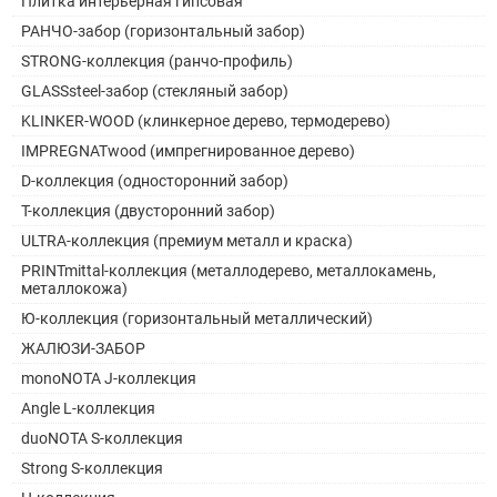
Плитка интерьерная гипсовая
РАНЧО-забор (горизонтальный забор)
STRONG-коллекция (ранчо-профиль)
GLASSsteel-забор (стекляный забор)
KLINKER-WOOD (клинкерное дерево, термодерево)
IMPREGNATwood (импрегнированное дерево)
D-коллекция (односторонний забор)
Т-коллекция (двусторонний забор)
ULTRA-коллекция (премиум металл и краска)
PRINTmittal-коллекция (металлодерево, металлокамень,
металлокожа)
Ю-коллекция (горизонтальный металлический)
ЖАЛЮЗИ-ЗАБОР
monoNOTA J-коллекция
Angle L-коллекция
duoNOTA S-коллекция
Strong S-коллекция