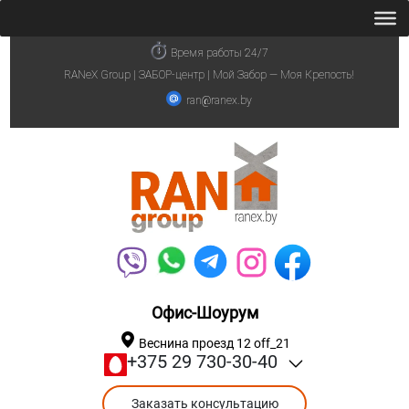
Время работы 24/7
RANeX Group | ЗАБОР-центр | Мой Забор — Моя Крепость!
ran@ranex.by
Офис-Шоурум
Веснина проезд 12 off_21
+375 29 730-30-40
Заказать консультацию