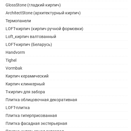
GlossStone (гладкий кирпич)
ArchitectStone (архитектурный кирпич)
Термопанели
LOFT-кирпич (кирпич ручной формовки)
Loft_кирпич валтованный
LOFT-кирпич (Беларусь)
Handvorm
Tighel
Vormbak
Кирпич керамический
Кирпич клинкерный
Т-кирпич для забора
Плитка облицовочная декоративная
LOFT-плитка
Плитка гиперприсованная
Плитка фасадная экстерьерная