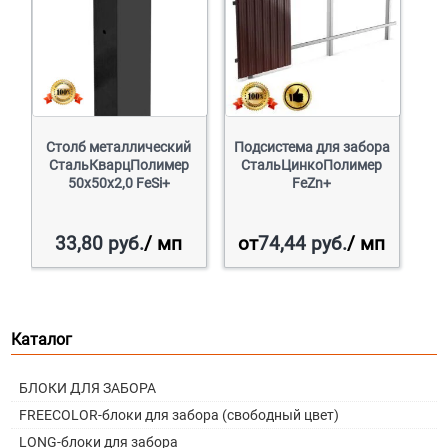
Столб металлический
Подсистема для забора
СтальКварцПолимер
СтальЦинкоПолимер
50х50х2,0 FeSi+
FeZn+
33,80
руб.
/ мп
от
74,44
руб.
/ мп
Каталог
БЛОКИ ДЛЯ ЗАБОРА
FREECOLOR-блоки для забора (свободный цвет)
LONG-блоки для забора