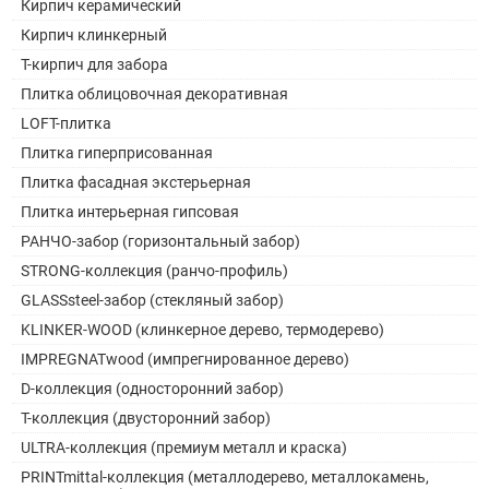
Кирпич керамический
Кирпич клинкерный
Т-кирпич для забора
Плитка облицовочная декоративная
LOFT-плитка
Плитка гиперприсованная
Плитка фасадная экстерьерная
Плитка интерьерная гипсовая
РАНЧО-забор (горизонтальный забор)
STRONG-коллекция (ранчо-профиль)
GLASSsteel-забор (стекляный забор)
KLINKER-WOOD (клинкерное дерево, термодерево)
IMPREGNATwood (импрегнированное дерево)
D-коллекция (односторонний забор)
Т-коллекция (двусторонний забор)
ULTRA-коллекция (премиум металл и краска)
PRINTmittal-коллекция (металлодерево, металлокамень,