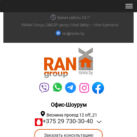
Время работы 24/7
RANeX Group | ЗАБОР-центр | Мой Забор — Моя Крепость!
ran@ranex.by
Офис-Шоурум
Веснина проезд 12 off_21
+375 29 730-30-40
Заказать консультацию