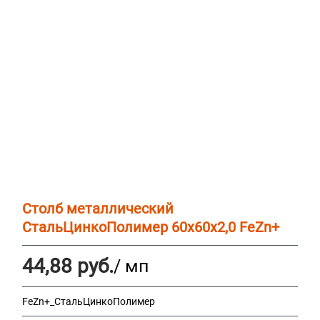
Столб металлический
СтальЦинкоПолимер 60х60х2,0 FeZn+
44,88
руб.
/ мп
FeZn+_СтальЦинкоПолимер