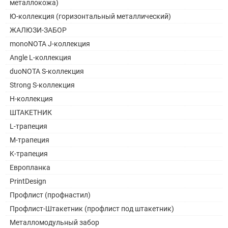
металлокожа)
Ю-коллекция (горизонтальный металлический)
ЖАЛЮЗИ-ЗАБОР
monoNOTA J-коллекция
Angle L-коллекция
duoNOTA S-коллекция
Strong S-коллекция
H-коллекция
ШТАКЕТНИК
L-трапеция
M-трапеция
K-трапеция
Европланка
PrintDesign
Профлист (профнастил)
Профлист-Штакетник (профлист под штакетник)
Металломодульный забор