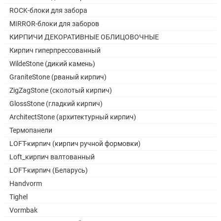
ROCK-блоки для забора
MIRROR-блоки для заборов
КИРПИЧИ ДЕКОРАТИВНЫЕ ОБЛИЦОВОЧНЫЕ
Кирпич гиперпрессованный
WildeStone (дикий камень)
GraniteStone (рваный кирпич)
ZigZagStone (сколотый кирпич)
GlossStone (гладкий кирпич)
ArchitectStone (архитектурный кирпич)
Термопанели
LOFT-кирпич (кирпич ручной формовки)
Loft_кирпич валтованный
LOFT-кирпич (Беларусь)
Handvorm
Tighel
Vormbak