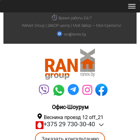
Время работы 24/7
RANeX Group | ЗАБОР-центр | Мой Забор — Моя Крепость!
ran@ranex.by
Офис-Шоурум
Веснина проезд 12 off_21
+375 29 730-30-40
Заказать консультацию