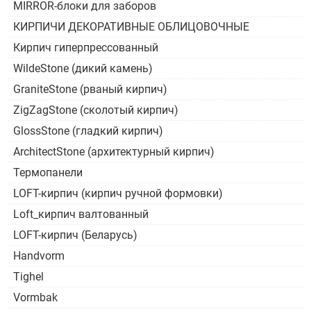
MIRROR-блоки для заборов
КИРПИЧИ ДЕКОРАТИВНЫЕ ОБЛИЦОВОЧНЫЕ
Кирпич гиперпрессованный
WildeStone (дикий камень)
GraniteStone (рваный кирпич)
ZigZagStone (сколотый кирпич)
GlossStone (гладкий кирпич)
ArchitectStone (архитектурный кирпич)
Термопанели
LOFT-кирпич (кирпич ручной формовки)
Loft_кирпич валтованный
LOFT-кирпич (Беларусь)
Handvorm
Tighel
Vormbak