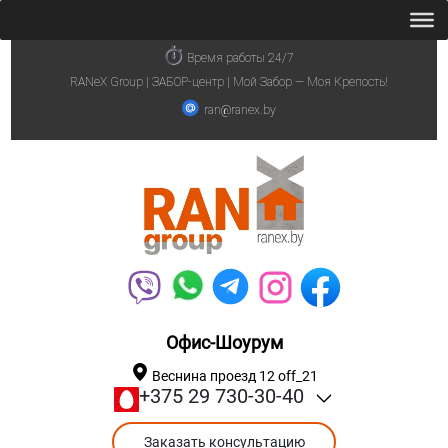
Время работы 24/7
RANeX Group | ЗАБОР-центр | Мой Забор — Моя Крепость!
ran@ranex.by
Офис-Шоурум
Веснина проезд 12 off_21
+375 29 730-30-40
Заказать консультацию