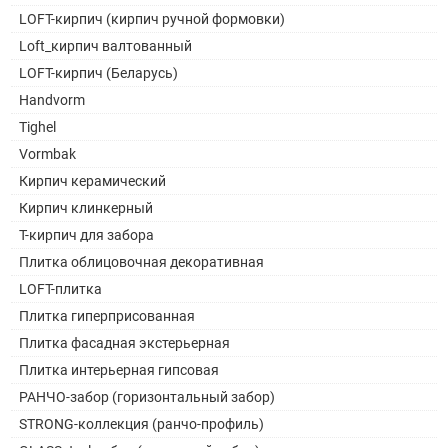
LOFT-кирпич (кирпич ручной формовки)
Loft_кирпич валтованный
LOFT-кирпич (Беларусь)
Handvorm
Tighel
Vormbak
Кирпич керамический
Кирпич клинкерный
Т-кирпич для забора
Плитка облицовочная декоративная
LOFT-плитка
Плитка гиперприсованная
Плитка фасадная экстерьерная
Плитка интерьерная гипсовая
РАНЧО-забор (горизонтальный забор)
STRONG-коллекция (ранчо-профиль)