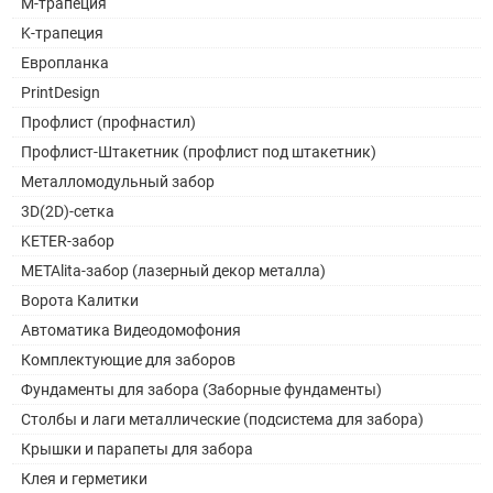
M-трапеция
K-трапеция
Европланка
PrintDesign
Профлист (профнастил)
Профлист-Штакетник (профлист под штакетник)
Металломодульный забор
3D(2D)-сетка
KETER-забор
METAlita-забор (лазерный декор металла)
Ворота Калитки
Автоматика Видеодомофония
Комплектующие для заборов
Фундаменты для забора (Заборные фундаменты)
Столбы и лаги металлические (подсистема для забора)
Крышки и парапеты для забора
Клея и герметики