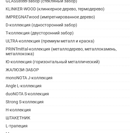
GLASSsteel-забор (стекляный забор)
KLINKER-WOOD (клинкерное дерево, термодерево)
IMPREGNATwood (импрегнированное дерево)
D-коллекция (односторонний забор)
Т-коллекция (двусторонний забор)
ULTRA-коллекция (премиум металл и краска)
PRINTmittal-коллекция (металлодерево, металлокамень,
металлокожа)
Ю-коллекция (горизонтальный металлический)
ЖАЛЮЗИ-ЗАБОР
monoNOTA J-коллекция
Angle L-коллекция
duoNOTA S-коллекция
Strong S-коллекция
H-коллекция
ШТАКЕТНИК
L-трапеция