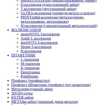
IMPREGNATwood (импрегнированное дерево)
D-коллекция (односторонний забор)
Т-коллекция (двусторонний забор)
ULTRA-коллекция (премиум металл и краска)
PRINTmittal-коллекция (металлодерево,
металлокамень, металлокожа)
Ю-коллекция (горизонтальный металлический)
ЖАЛЮЗИ-ЗАБОР
monoNOTA J-коллекция
Angle L-коллекция
duoNOTA S-коллекция
Strong S-коллекция
H-коллекция
ШТАКЕТНИК
L-трапеция
M-трапеция
K-трапеция
Европланка
PrintDesign
Профлист (профнастил)
Профлист-Штакетник (профлист под штакетник)
Металломодульный забор
3D(2D)-сетка
KETER-забор
METAlita-забор (лазерный декор металла)