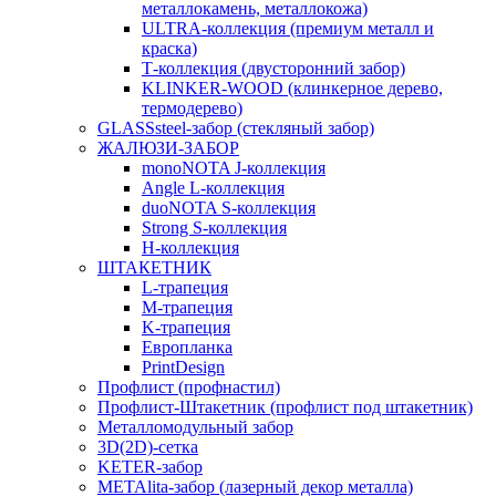
металлокамень, металлокожа)
ULTRA-коллекция (премиум металл и
краска)
Т-коллекция (двусторонний забор)
KLINKER-WOOD (клинкерное дерево,
термодерево)
GLASSsteel-забор (стекляный забор)
ЖАЛЮЗИ-ЗАБОР
monoNOTA J-коллекция
Angle L-коллекция
duoNOTA S-коллекция
Strong S-коллекция
H-коллекция
ШТАКЕТНИК
L-трапеция
M-трапеция
K-трапеция
Европланка
PrintDesign
Профлист (профнастил)
Профлист-Штакетник (профлист под штакетник)
Металломодульный забор
3D(2D)-сетка
KETER-забор
METAlita-забор (лазерный декор металла)