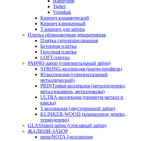
Handvorm
Tighel
Vormbak
Кирпич керамический
Кирпич клинкерный
Т-кирпич для забора
Плитка облицовочная декоративная
Плитка гиперприсованная
Бетонная плитка
Гипсовая плитка
LOFT-плитка
РАНЧО-забор (горизонтальный забор)
STRONG-коллекция (ранчо-профиль)
Ю-коллекция (горизонтальный
металлический)
PRINTmittal-коллекция (металлодерево,
металлокамень, металлокожа)
ULTRA-коллекция (премиум металл и
краска)
Т-коллекция (двусторонний забор)
KLINKER-WOOD (клинкерное дерево,
термодерево)
GLASSsteel-забор (стекляный забор)
ЖАЛЮЗИ-ЗАБОР
monoNOTA J-коллекция