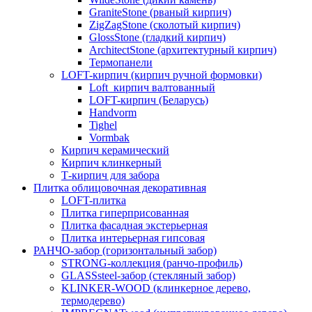
GraniteStone (рваный кирпич)
ZigZagStone (сколотый кирпич)
GlossStone (гладкий кирпич)
ArchitectStone (архитектурный кирпич)
Термопанели
LOFT-кирпич (кирпич ручной формовки)
Loft_кирпич валтованный
LOFT-кирпич (Беларусь)
Handvorm
Tighel
Vormbak
Кирпич керамический
Кирпич клинкерный
Т-кирпич для забора
Плитка облицовочная декоративная
LOFT-плитка
Плитка гиперприсованная
Плитка фасадная экстерьерная
Плитка интерьерная гипсовая
РАНЧО-забор (горизонтальный забор)
STRONG-коллекция (ранчо-профиль)
GLASSsteel-забор (стекляный забор)
KLINKER-WOOD (клинкерное дерево,
термодерево)