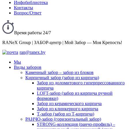
Инфобиблиотека
Контакты
Вопрос/Ответ
Время работы 24/7
RANeX Group | ЗАБОР-центр | Мой Забор — Моя Крепость!
ran@ranex.by
Мы
Виды заборов
Каменный забор – забор из блоков
Кирпичный забор (забор из кирпича)
Забор из доломитового гиперпрессованного
кирпича
LOFT-забор (забор из кирпича ручной
формовки)
Забор из керамического кирпича
Забор из клинкерного кирпича
Т-забор (забор из Т-кирпича)
РАНЧО-забор (горизонтальный забор)
STRONG-коллекция (ранчо-профиль) –