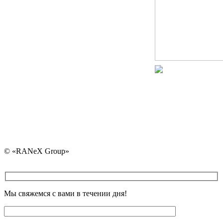
ran@ranex.by
+375 (29) 730-30-4
+375 (25) 730-30-40 
+375 (17) 325-30-40
+375 (29) 107-83-02
© «RANeX Group»
Мы свяжемся с вами в течении дня!