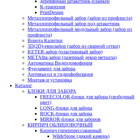
деревянный штакетник-планкен
K-трапеция
PrintDesign
Металлопрофильный забор (забор из профлиста)
Металлопрофильный забор под штакетник
Металлопрофильный модульный забор (забор из
профлиста)
Ворота Калитки
3D(2D)-еврозабор (забор из сварной сетки)
KETER-забор (пластиковый забор)
METAlita-забор (лaзерный декор металла)
Автоматика Видеодомофония
Фундамент для забора
Антивысол и гидрофобизация
Монтаж и установка
Каталог
БЛОКИ ДЛЯ ЗАБОРА
FREECOLOR-блоки для забора (свободный
цвет)
LONG-блоки для забора
ROCK-блоки для забора
MIRROR-блоки для заборов
КИРПИЧ ОБЛИЦОВОЧНЫЙ
Кирпич гиперпрессованный
WildeStone (дикий камень)