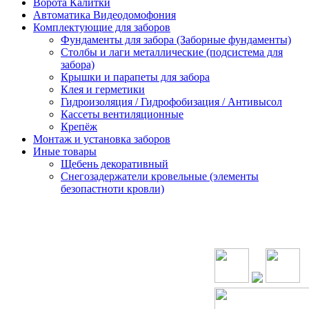
Ворота Калитки
Автоматика Видеодомофония
Комплектующие для заборов
Фундаменты для забора (Заборные фундаменты)
Столбы и лаги металлические (подсистема для
забора)
Крышки и парапеты для забора
Клея и герметики
Гидроизоляция / Гидрофобизация / Антивысол
Кассеты вентиляционные
Крепёж
Монтаж и установка заборов
Иные товары
Щебень декоративный
Снегозадержатели кровельные (элементы
безопастноти кровли)
ОРМАЦИЯ
КАТЕГОРИИ
КАТЕГОРИИ
КОНТАКТЫ
ки
Блоки для
Штакетник
забора
Профлист
иблиотека
Кирпичи
Металломодульный
кты
облицовочные
забор