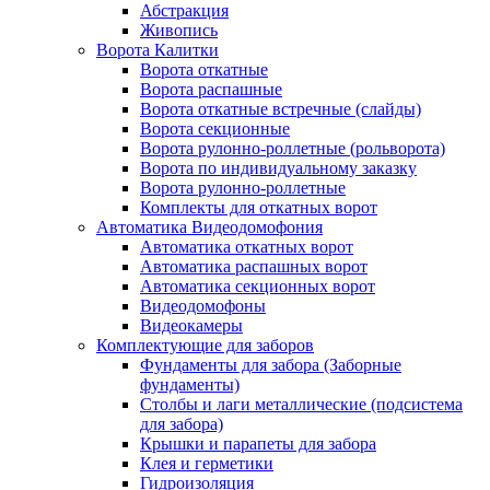
Абстракция
Живопись
Ворота Калитки
Ворота откатные
Ворота распашные
Ворота откатные встречные (слайды)
Ворота секционные
Ворота рулонно-роллетные (рольворота)
Ворота по индивидуальному заказку
Ворота рулонно-роллетные
Комплекты для откатных ворот
Автоматика Видеодомофония
Автоматика откатных ворот
Автоматика распашных ворот
Автоматика секционных ворот
Видеодомофоны
Видеокамеры
Комплектующие для заборов
Фундаменты для забора (Заборные
фундаменты)
Столбы и лаги металлические (подсистема
для забора)
Крышки и парапеты для забора
Клея и герметики
Гидроизоляция