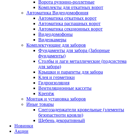
Ворота рулонно-роллетные
Комплекты для откатных ворот
Автоматика Видеодомофония
Автоматика откатных ворот
Автоматика распашных ворот
Автоматика секционных ворот
Видеодомофоны
Видеокамеры
Комплектующие для заборов
Фундаменты для забора (Заборные
фундаменты)
Столбы и лаги металлические (подсистема
для забора)
Крышки и парапеты для забора
Клея и герметики
Гидроизоляция
Вентиляционные кассеты
Крепёж
Монтаж и установка заборов
Иные товары
Снегозадержатели кровельные (элементы
безопастноти кровли)
Щебень декоративный
Новинки
Акции