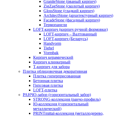
GraniteStone (рваный кирпич)
ZigZagStone (сколотый кирпич)
GlossStone (гладкий кирпич)
ArchitectStone (архитектурный кирпич)
FacadeStone (фасадный кирпич)
Термопанели
LOFT-кирпич (кирпич ручной формовки)
LOFT-кирпич – Валтованный
LOFT-кирпич (Беларусь)
Handvorm
Tighel
Vormbak
Кирпич керамический
Кирпич клинкерный
Т-кирпич для забора
Плитка облицовочная декоративная
Плитка гиперприсованная
Бетонная плитка
Гипсовая плитка
LOFT-плитка
РАНЧО-забор (горизонтальный забор)
STRONG-коллекция (ранчо-профиль)
Ю-коллекция (горизонтальный
металлический)
PRINTmittal-коллекция (металлодерево,