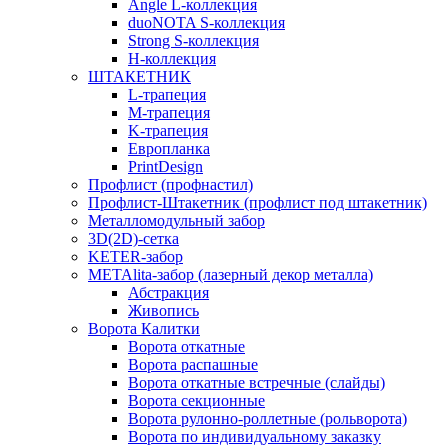
Angle L-коллекция
duoNOTA S-коллекция
Strong S-коллекция
H-коллекция
ШТАКЕТНИК
L-трапеция
M-трапеция
K-трапеция
Европланка
PrintDesign
Профлист (профнастил)
Профлист-Штакетник (профлист под штакетник)
Металломодульный забор
3D(2D)-сетка
KETER-забор
METAlita-забор (лазерный декор металла)
Абстракция
Живопись
Ворота Калитки
Ворота откатные
Ворота распашные
Ворота откатные встречные (слайды)
Ворота секционные
Ворота рулонно-роллетные (рольворота)
Ворота по индивидуальному заказку