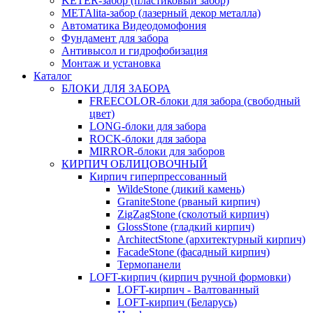
KETER-забор (пластиковый забор)
METAlita-забор (лaзерный декор металла)
Автоматика Видеодомофония
Фундамент для забора
Антивысол и гидрофобизация
Монтаж и установка
Каталог
БЛОКИ ДЛЯ ЗАБОРА
FREECOLOR-блоки для забора (свободный
цвет)
LONG-блоки для забора
ROCK-блоки для забора
MIRROR-блоки для заборов
КИРПИЧ ОБЛИЦОВОЧНЫЙ
Кирпич гиперпрессованный
WildeStone (дикий камень)
GraniteStone (рваный кирпич)
ZigZagStone (сколотый кирпич)
GlossStone (гладкий кирпич)
ArchitectStone (архитектурный кирпич)
FacadeStone (фасадный кирпич)
Термопанели
LOFT-кирпич (кирпич ручной формовки)
LOFT-кирпич - Валтованный
LOFT-кирпич (Беларусь)