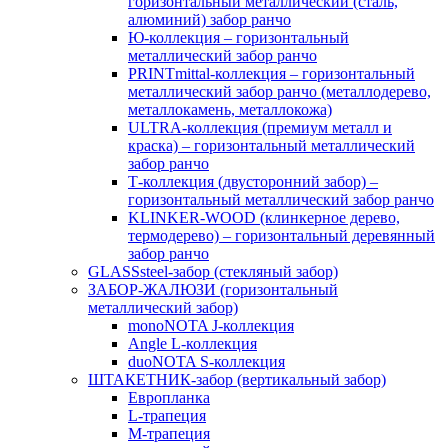
горизонтальный металлический (сталь,
алюминий) забор ранчо
Ю-коллекция – горизонтальный
металлический забор ранчо
PRINTmittal-коллекция – горизонтальный
металлический забор ранчо (металлодерево,
металлокамень, металлокожа)
ULTRA-коллекция (премиум металл и
краска) – горизонтальный металлический
забор ранчо
Т-коллекция (двусторонний забор) –
горизонтальный металлический забор ранчо
KLINKER-WOOD (клинкерное дерево,
термодерево) – горизонтальный деревянный
забор ранчо
GLASSsteel-забор (стекляный забор)
ЗАБОР-ЖАЛЮЗИ (горизонтальный
металлический забор)
monoNOTA J-коллекция
Angle L-коллекция
duoNOTA S-коллекция
ШТАКЕТНИК-забор (вертикальный забор)
Европланка
L-трапеция
M-трапеция