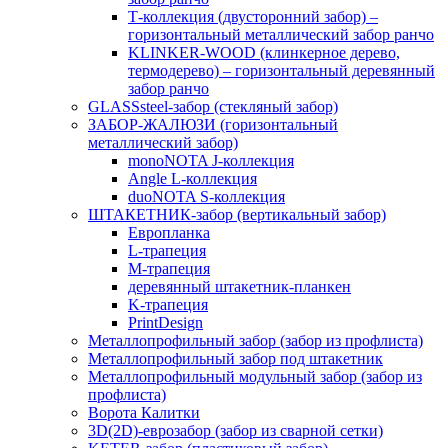
Т-коллекция (двусторонний забор) –
горизонтальный металлический забор ранчо
KLINKER-WOOD (клинкерное дерево,
термодерево) – горизонтальный деревянный
забор ранчо
GLASSsteel-забор (стекляный забор)
ЗАБОР-ЖАЛЮЗИ (горизонтальный
металлический забор)
monoNOTA J-коллекция
Angle L-коллекция
duoNOTA S-коллекция
ШТАКЕТНИК-забор (вертикальный забор)
Европланка
L-трапеция
M-трапеция
деревянный штакетник-планкен
K-трапеция
PrintDesign
Металлопрофильный забор (забор из профлиста)
Металлопрофильный забор под штакетник
Металлопрофильный модульный забор (забор из
профлиста)
Ворота Калитки
3D(2D)-еврозабор (забор из сварной сетки)