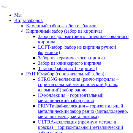
Мы
Виды заборов
Каменный забор – забор из блоков
Кирпичный забор (забор из кирпича)
Забор из доломитового гиперпрессованного
кирпича
LOFT-забор (забор из кирпича ручной
формовки)
Забор из керамического кирпича
Забор из клинкерного кирпича
Т-забор (забор из Т-кирпича)
РАНЧО-забор (горизонтальный забор)
STRONG-коллекция (ранчо-профиль) –
горизонтальный металлический (сталь,
алюминий) забор ранчо
Ю-коллекция – горизонтальный
металлический забор ранчо
PRINTmittal-коллекция – горизонтальный
металлический забор ранчо (металлодерево,
металлокамень, металлокожа)
ULTRA-коллекция (премиум металл и
краска) – горизонтальный металлический
забор ранчо