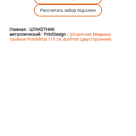
Рассчитать забор под ключ
Главная
/
ШТАКЕТНИК
металлический
/
PrintDesign
/ Штакетник Медиана
тройная PrintMittal 115 24, duoPrint (двусторонний)