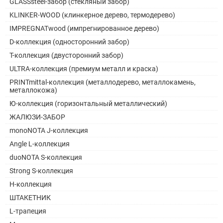
GLASSsteel-забор (стекляный забор)
KLINKER-WOOD (клинкерное дерево, термодерево)
IMPREGNATwood (импрегнированное дерево)
D-коллекция (односторонний забор)
Т-коллекция (двусторонний забор)
ULTRA-коллекция (премиум металл и краска)
PRINTmittal-коллекция (металлодерево, металлокамень,
металлокожа)
Ю-коллекция (горизонтальный металлический)
ЖАЛЮЗИ-ЗАБОР
monoNOTA J-коллекция
Angle L-коллекция
duoNOTA S-коллекция
Strong S-коллекция
H-коллекция
ШТАКЕТНИК
L-трапеция