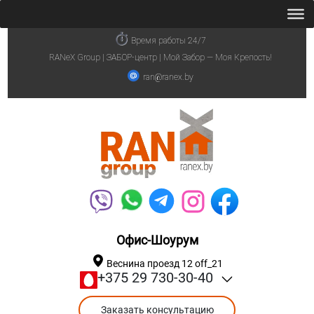
Время работы 24/7
RANeX Group | ЗАБОР-центр | Мой Забор — Моя Крепость!
ran@ranex.by
Офис-Шоурум
Веснина проезд 12 off_21
+375 29 730-30-40
Заказать консультацию