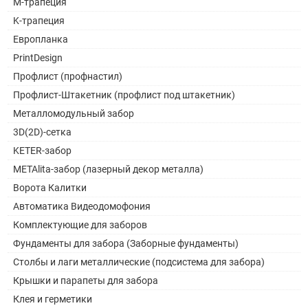
M-трапеция
K-трапеция
Европланка
PrintDesign
Профлист (профнастил)
Профлист-Штакетник (профлист под штакетник)
Металломодульный забор
3D(2D)-сетка
KETER-забор
METAlita-забор (лазерный декор металла)
Ворота Калитки
Автоматика Видеодомофония
Комплектующие для заборов
Фундаменты для забора (Заборные фундаменты)
Столбы и лаги металлические (подсистема для забора)
Крышки и парапеты для забора
Клея и герметики