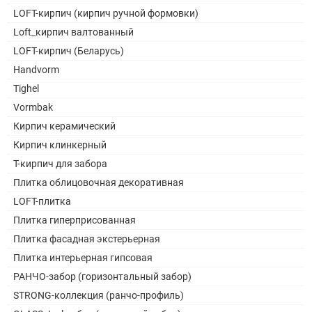
LOFT-кирпич (кирпич ручной формовки)
Loft_кирпич валтованный
LOFT-кирпич (Беларусь)
Handvorm
Tighel
Vormbak
Кирпич керамический
Кирпич клинкерный
Т-кирпич для забора
Плитка облицовочная декоративная
LOFT-плитка
Плитка гиперприсованная
Плитка фасадная экстерьерная
Плитка интерьерная гипсовая
РАНЧО-забор (горизонтальный забор)
STRONG-коллекция (ранчо-профиль)