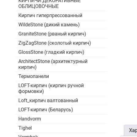
КИРПИЧИ ДЕКОРАТИВНЫЕ
ОБЛИЦОВОЧНЫЕ
Кирпич гиперпрессованный
WildeStone (дикий камень)
GraniteStone (рваный кирпич)
ZigZagStone (сколотый кирпич)
GlossStone (гладкий кирпич)
ArchitectStone (архитектурный
кирпич)
Термопанели
LOFT-кирпич (кирпич ручной
формовки)
Loft_кирпич валтованный
LOFT-кирпич (Беларусь)
Handvorm
Tighel
Хар