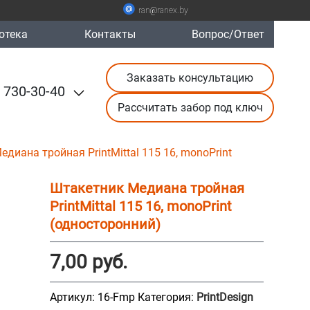
ran@ranex.by
отека
Контакты
Вопрос/Ответ
Заказать консультацию
 730-30-40
Рассчитать забор под ключ
диана тройная PrintMittal 115 16, monoPrint
Штакетник Медиана тройная
PrintMittal 115 16, monoPrint
(односторонний)
7,00
руб.
Артикул:
16-Fmp
Категория:
PrintDesign