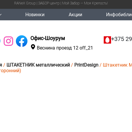
RANeX Group | ЗАБОР-центр | Мой Забор — Моя Крепость!
Новинки
Акции
Инфобибли
Офис-Шоурум
+375 29
Веснина проезд 12 off_21
я
/
ШТАКЕТНИК металлический
/
PrintDesign
/ Штакетник Ме
торонний)