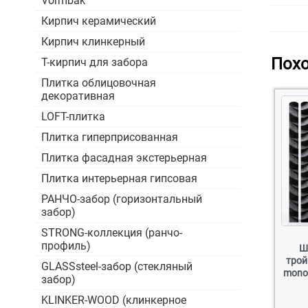
Vormbak
Кирпич керамический
Кирпич клинкерный
Пох
Т-кирпич для забора
Плитка облицовочная
декоративная
LOFT-плитка
Плитка гиперприсованная
Плитка фасадная экстерьерная
Плитка интерьерная гипсовая
РАНЧО-забор (горизонтальный
забор)
STRONG-коллекция (ранчо-
профиль)
Ш
трой
GLASSsteel-забор (стекляный
mono
забор)
KLINKER-WOOD (клинкерное