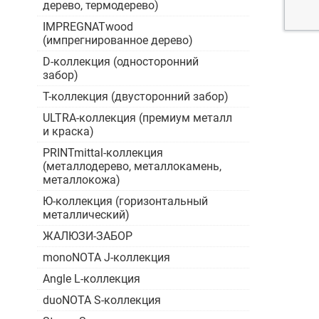
дерево, термодерево)
IMPREGNATwood
(импрегнированное дерево)
D-коллекция (односторонний
забор)
Т-коллекция (двусторонний забор)
ULTRA-коллекция (премиум металл
и краска)
PRINTmittal-коллекция
(металлодерево, металлокамень,
металлокожа)
Ю-коллекция (горизонтальный
металлический)
ЖАЛЮЗИ-ЗАБОР
monoNOTA J-коллекция
Angle L-коллекция
duoNOTA S-коллекция