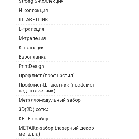
Strong S-коллекция
H-коллекция
ШТАКЕТНИК
L-трапеция
M-трапеция
K-трапеция
Европланка
PrintDesign
Профлист (профнастил)
Профлист-Штакетник (профлист
под штакетник)
Металломодульный забор
3D(2D)-сетка
KETER-забор
METAlita-забор (лазерный декор
металла)