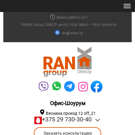
Время работы 24/7
RANeX Group | ЗАБОР-центр | Мой Забор — Моя Крепость!
ran@ranex.by
Офис-Шоурум
Веснина проезд 12 off_21
+375 29 730-30-40
Заказать консультацию