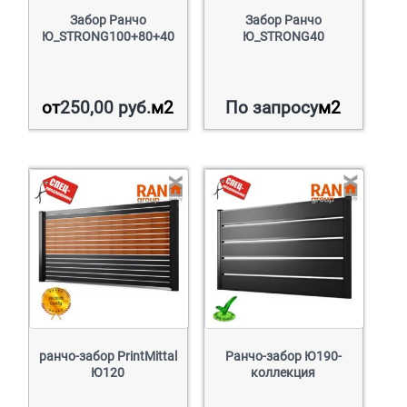
Забор Ранчо
Забор Ранчо
Ю_STRONG100+80+40
Ю_STRONG40
от
250,00
руб.
м2
По запросу
м2
ранчо-забор PrintMittal
Ранчо-забор Ю190-
Ю120
коллекция