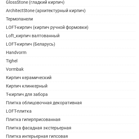
GlossStone (гладкий кирпич)
ArchitectStone (архитектурный кирпич)
Термопанели
LOFT-кирпич (кирпич ручной формовки)
Loft_кирпич валтованный
LOFT-кирпич (Беларусь)
Handvorm
Tighel
Vormbak
Кирпич керамический
Кирпич клинкерный
Т-кирпич для забора
Плитка облицовочная декоративная
LOFT-плитка
Плитка гиперприсованная
Плитка фасадная экстерьерная
Плитка интерьерная гипсовая