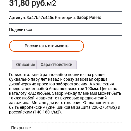
31,80
руб.
м2
Артикул:
3a47b57c445c
Категория:
Забор Ранчо
Поделиться
Рассчитать стоимость
Описание
Характеристики
Горизонтальный ранчо-забор появится на рынке
буквально пару лет назад и сразу завоевал сердца
дизайнерских проектов заборостроения. А-коллекция
представляет собой А-планки высотой 190мм. Цвета по
каталогу RAL: любые. Зазор между планками может быть
также любой и зависит от вкусовых предпочтений
заказчика. Металл для изготовления Ю-планок может
быть европейским (Zn+_цинковая защита 220-275г/м2) и
российским (140-180 г/м2).
Покрытие