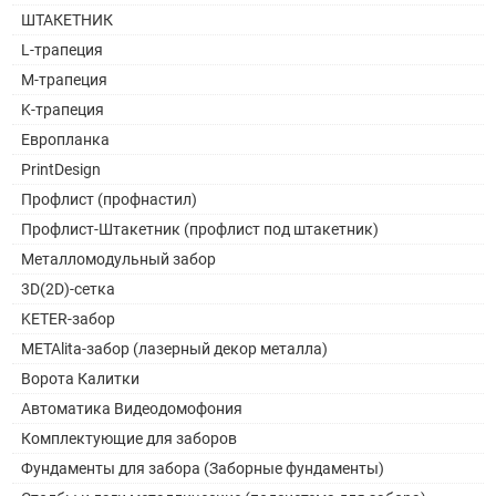
ШТАКЕТНИК
L-трапеция
M-трапеция
K-трапеция
Европланка
PrintDesign
Профлист (профнастил)
Профлист-Штакетник (профлист под штакетник)
Металломодульный забор
3D(2D)-сетка
KETER-забор
METAlita-забор (лазерный декор металла)
Ворота Калитки
Автоматика Видеодомофония
Комплектующие для заборов
Фундаменты для забора (Заборные фундаменты)