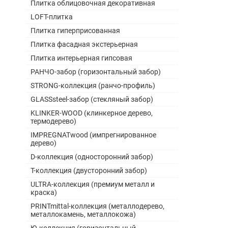
Плитка облицовочная декоративная
LOFT-плитка
Плитка гиперприсованная
Плитка фасадная экстерьерная
Плитка интерьерная гипсовая
РАНЧО-забор (горизонтальный забор)
STRONG-коллекция (ранчо-профиль)
GLASSsteel-забор (стекляный забор)
KLINKER-WOOD (клинкерное дерево,
термодерево)
IMPREGNATwood (импрегнированное
дерево)
D-коллекция (односторонний забор)
Т-коллекция (двусторонний забор)
ULTRA-коллекция (премиум металл и
краска)
PRINTmittal-коллекция (металлодерево,
металлокамень, металлокожа)