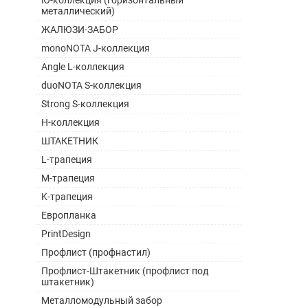
Ю-коллекция (горизонтальный
металлический)
ЖАЛЮЗИ-ЗАБОР
monoNOTA J-коллекция
Angle L-коллекция
duoNOTA S-коллекция
Strong S-коллекция
H-коллекция
ШТАКЕТНИК
L-трапеция
M-трапеция
K-трапеция
Европланка
PrintDesign
Профлист (профнастил)
Профлист-Штакетник (профлист под
штакетник)
Металломодульный забор