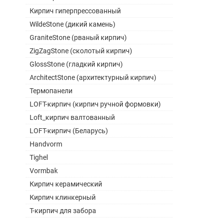
Кирпич гиперпрессованный
WildeStone (дикий камень)
GraniteStone (рваный кирпич)
ZigZagStone (сколотый кирпич)
GlossStone (гладкий кирпич)
ArchitectStone (архитектурный кирпич)
Термопанели
LOFT-кирпич (кирпич ручной формовки)
Loft_кирпич валтованный
LOFT-кирпич (Беларусь)
Handvorm
Tighel
Vormbak
Кирпич керамический
Кирпич клинкерный
Т-кирпич для забора