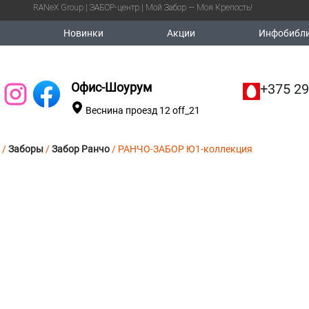
RANeX Group | ЗАБОР-центр | Мой Забор — Моя Крепость!
Новинки
Акции
Инфобибли
Офис-Шоурум
+375 29
Веснина проезд 12 off_21
/
Заборы
/
Забор Ранчо
/ РАНЧО-ЗАБОР Ю1-коллекция