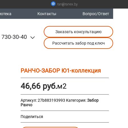
ran@ranex.by
отека
Контакты
Вопрос/Ответ
Заказать консультацию
 730-30-40
Рассчитать забор под ключ
РАНЧО-ЗАБОР Ю1-коллекция
46,66
руб.
м2
Артикул:
27b883193993
Категория:
Забор
Ранчо
Поделиться