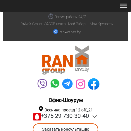
Время работы 24/7
RANeX Group | ЗАБОР-центр | Мой Забор — Моя Крепость!
ran@ranex.by
Офис-Шоурум
Веснина проезд 12 off_21
+375 29 730-30-40
Заказать консультацию