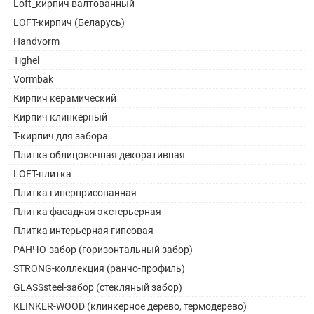
Loft_кирпич валтованный
LOFT-кирпич (Беларусь)
Handvorm
Tighel
Vormbak
Кирпич керамический
Кирпич клинкерный
Т-кирпич для забора
Плитка облицовочная декоративная
LOFT-плитка
Плитка гиперприсованная
Плитка фасадная экстерьерная
Плитка интерьерная гипсовая
РАНЧО-забор (горизонтальный забор)
STRONG-коллекция (ранчо-профиль)
GLASSsteel-забор (стекляный забор)
KLINKER-WOOD (клинкерное дерево, термодерево)