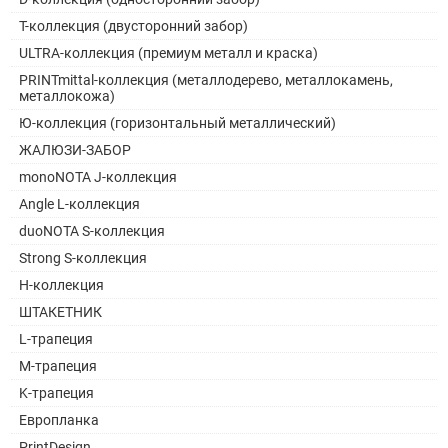
Т-коллекция (двусторонний забор)
ULTRA-коллекция (премиум металл и краска)
PRINTmittal-коллекция (металлодерево, металлокамень,
металлокожа)
Ю-коллекция (горизонтальный металлический)
ЖАЛЮЗИ-ЗАБОР
monoNOTA J-коллекция
Angle L-коллекция
duoNOTA S-коллекция
Strong S-коллекция
H-коллекция
ШТАКЕТНИК
L-трапеция
M-трапеция
K-трапеция
Европланка
PrintDesign