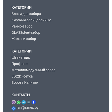
КАТЕГОРИИ
Блоки для забора
Кирпичи облицовочные
Ранчо-забор
GLASSsteel-забор
Жалюзи-забор
КАТЕГОРИИ
Штакетник
Профлист
Металломодульный забор
3D(2D)-сетка
Ворота Калитки
КОНТАКТЫ
ran@ranex.by