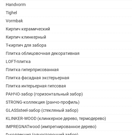
Handvorm
Tighel
Vormbak
Кирпич керамический
Кирпич клинкерный
Т-кирпич для забора
Плитка облицовочная декоративная
LOFT-плитка
Плитка гиперприсованная
Плитка фасадная экстерьерная
Плитка интерьерная гипсовая
РАНЧО-забор (горизонтальный забор)
STRONG-коллекция (ранчо-профиль)
GLASSsteel-забор (стекляный забор)
KLINKER-WOOD (клинкерное дерево, термодерево)
IMPREGNATwood (импрегнированное дерево)
D-коллекция (односторонний забор)