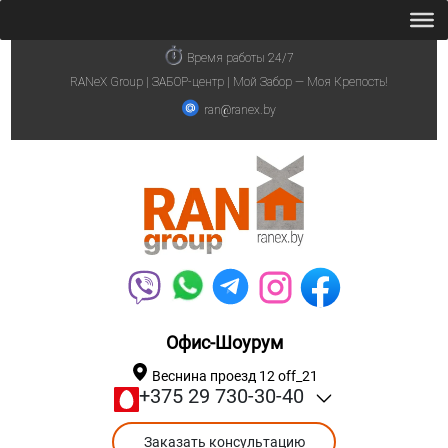
Время работы 24/7
RANeX Group | ЗАБОР-центр | Мой Забор — Моя Крепость!
ran@ranex.by
Офис-Шоурум
Веснина проезд 12 off_21
+375 29 730-30-40
Заказать консультацию