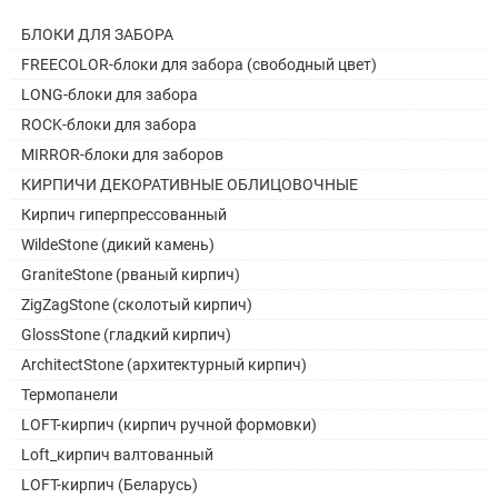
БЛОКИ ДЛЯ ЗАБОРА
FREECOLOR-блоки для забора (свободный цвет)
LONG-блоки для забора
ROCK-блоки для забора
MIRROR-блоки для заборов
КИРПИЧИ ДЕКОРАТИВНЫЕ ОБЛИЦОВОЧНЫЕ
Кирпич гиперпрессованный
WildeStone (дикий камень)
GraniteStone (рваный кирпич)
ZigZagStone (сколотый кирпич)
GlossStone (гладкий кирпич)
ArchitectStone (архитектурный кирпич)
Термопанели
LOFT-кирпич (кирпич ручной формовки)
Loft_кирпич валтованный
LOFT-кирпич (Беларусь)