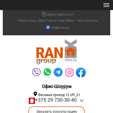
Время работы 24/7
RANeX Group | ЗАБОР-центр | Мой Забор — Моя Крепость!
ran@ranex.by
Офис-Шоурум
Веснина проезд 12 off_21
+375 29 730-30-40
Заказать консультацию