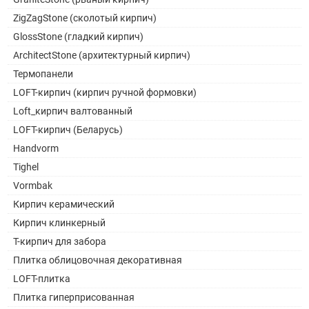
ZigZagStone (сколотый кирпич)
GlossStone (гладкий кирпич)
ArchitectStone (архитектурный кирпич)
Термопанели
LOFT-кирпич (кирпич ручной формовки)
Loft_кирпич валтованный
LOFT-кирпич (Беларусь)
Handvorm
Tighel
Vormbak
Кирпич керамический
Кирпич клинкерный
Т-кирпич для забора
Плитка облицовочная декоративная
LOFT-плитка
Плитка гиперприсованная