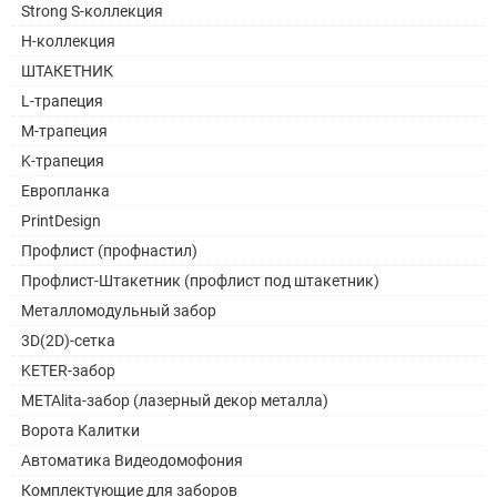
Strong S-коллекция
H-коллекция
ШТАКЕТНИК
L-трапеция
M-трапеция
K-трапеция
Европланка
PrintDesign
Профлист (профнастил)
Профлист-Штакетник (профлист под штакетник)
Металломодульный забор
3D(2D)-сетка
KETER-забор
METAlita-забор (лазерный декор металла)
Ворота Калитки
Автоматика Видеодомофония
Комплектующие для заборов