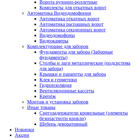
Ворота рулонно-роллетные
Комплекты для откатных ворот
Автоматика Видеодомофония
Автоматика откатных ворот
Автоматика распашных ворот
Автоматика секционных ворот
Видеодомофоны
Видеокамеры
Комплектующие для заборов
Фундаменты для забора (Заборные
фундаменты)
Столбы и лаги металлические (подсистема
для забора)
Крышки и парапеты для забора
Клея и герметики
Гидроизоляция
Вентиляционные кассеты
Крепёж
Монтаж и установка заборов
Иные товары
Снегозадержатели кровельные (элементы
безопастноти кровли)
Щебень декоративный
Новинки
Акции