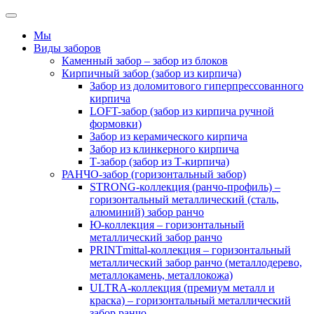
Мы
Виды заборов
Каменный забор – забор из блоков
Кирпичный забор (забор из кирпича)
Забор из доломитового гиперпрессованного
кирпича
LOFT-забор (забор из кирпича ручной
формовки)
Забор из керамического кирпича
Забор из клинкерного кирпича
Т-забор (забор из Т-кирпича)
РАНЧО-забор (горизонтальный забор)
STRONG-коллекция (ранчо-профиль) –
горизонтальный металлический (сталь,
алюминий) забор ранчо
Ю-коллекция – горизонтальный
металлический забор ранчо
PRINTmittal-коллекция – горизонтальный
металлический забор ранчо (металлодерево,
металлокамень, металлокожа)
ULTRA-коллекция (премиум металл и
краска) – горизонтальный металлический
забор ранчо