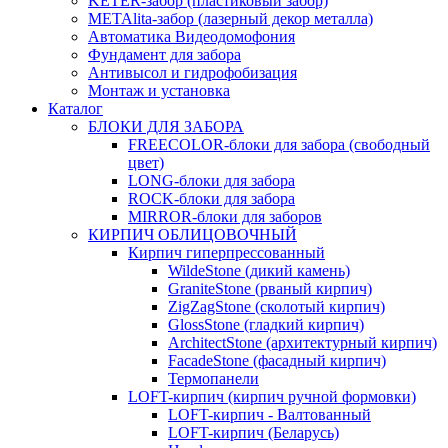
KETER-забор (пластиковый забор)
METAlita-забор (лaзерный декор металла)
Автоматика Видеодомофония
Фундамент для забора
Антивысол и гидрофобизация
Монтаж и установка
Каталог
БЛОКИ ДЛЯ ЗАБОРА
FREECOLOR-блоки для забора (свободный
цвет)
LONG-блоки для забора
ROCK-блоки для забора
MIRROR-блоки для заборов
КИРПИЧ ОБЛИЦОВОЧНЫЙ
Кирпич гиперпрессованный
WildeStone (дикий камень)
GraniteStone (рваный кирпич)
ZigZagStone (сколотый кирпич)
GlossStone (гладкий кирпич)
ArchitectStone (архитектурный кирпич)
FacadeStone (фасадный кирпич)
Термопанели
LOFT-кирпич (кирпич ручной формовки)
LOFT-кирпич - Валтованный
LOFT-кирпич (Беларусь)