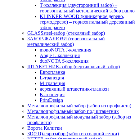
Т-коллекция (двусторонний забор) –
горизонтальный металлический забор ранчо
KLINKER-WOOD (клинкерное дерево,
термодерево) – горизонтальный деревянный
забор ранчо
GLASSsteel-забор (стекляный забор)
ЗАБОР-ЖАЛЮЗИ (горизонтальный
металлический забор)
monoNOTA J-коллекция
Angle L-коллекция
duoNOTA S-коллекция
ШТАКЕТНИК-забор (вертикальный забор)
Европланка
L-трапеция
M-трапеция
деревянный штакетник-планкен
K-трапеция
PrintDesign
Металлопрофильный забор (забор из профлиста)
Металлопрофильный забор под штакетник
Металлопрофильный модульный забор (забор из
профлиста)
Ворота Калитки
3D(2D)-еврозабор (забор из сварной сетки)