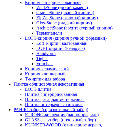
Кирпич гиперпрессованный
WildeStone (дикий камень)
GraniteStone (рваный кирпич)
ZigZagStone (сколотый кирпич)
GlossStone (гладкий кирпич)
ArchitectStone (архитектурный кирпич)
Термопанели
LOFT-кирпич (кирпич ручной формовки)
Loft_кирпич валтованный
LOFT-кирпич (Беларусь)
Handvorm
Tighel
Vormbak
Кирпич керамический
Кирпич клинкерный
Т-кирпич для забора
Плитка облицовочная декоративная
LOFT-плитка
Плитка гиперприсованная
Плитка фасадная экстерьерная
Плитка интерьерная гипсовая
РАНЧО-забор (горизонтальный забор)
STRONG-коллекция (ранчо-профиль)
GLASSsteel-забор (стекляный забор)
KLINKER-WOOD (клинкерное дерево,