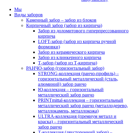
Мы
Виды заборов
Каменный забор – забор из блоков
Кирпичный забор (забор из кирпича)
Забор из доломитового гиперпрессованного
кирпича
LOFT-забор (забор из кирпича ручной
формовки)
Забор из керамического кирпича
Забор из клинкерного кирпича
Т-забор (забор из Т-кирпича)
РАНЧО-забор (горизонтальный забор)
STRONG-коллекция (ранчо-профиль) –
горизонтальный металлический (сталь,
алюминий) забор ранчо
Ю-коллекция – горизонтальный
металлический забор ранчо
PRINTmittal-коллекция – горизонтальный
металлический забор ранчо (металлодерево,
металлокамень, металлокожа)
ULTRA-коллекция (премиум металл и
краска) – горизонтальный металлический
забор ранчо
Т-коллекция (двусторонний забор) –