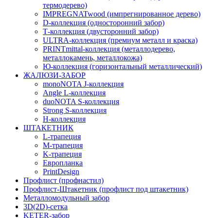
термодерево)
IMPREGNATwood (импрегнированное дерево)
D-коллекция (односторонний забор)
Т-коллекция (двусторонний забор)
ULTRA-коллекция (премиум металл и краска)
PRINTmittal-коллекция (металлодерево,
металлокамень, металлокожа)
Ю-коллекция (горизонтальный металлический)
ЖАЛЮЗИ-ЗАБОР
monoNOTA J-коллекция
Angle L-коллекция
duoNOTA S-коллекция
Strong S-коллекция
H-коллекция
ШТАКЕТНИК
L-трапеция
M-трапеция
K-трапеция
Европланка
PrintDesign
Профлист (профнастил)
Профлист-Штакетник (профлист под штакетник)
Металломодульный забор
3D(2D)-сетка
KETER-забор