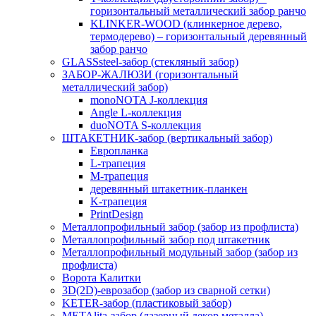
горизонтальный металлический забор ранчо
KLINKER-WOOD (клинкерное дерево,
термодерево) – горизонтальный деревянный
забор ранчо
GLASSsteel-забор (стекляный забор)
ЗАБОР-ЖАЛЮЗИ (горизонтальный
металлический забор)
monoNOTA J-коллекция
Angle L-коллекция
duoNOTA S-коллекция
ШТАКЕТНИК-забор (вертикальный забор)
Европланка
L-трапеция
M-трапеция
деревянный штакетник-планкен
K-трапеция
PrintDesign
Металлопрофильный забор (забор из профлиста)
Металлопрофильный забор под штакетник
Металлопрофильный модульный забор (забор из
профлиста)
Ворота Калитки
3D(2D)-еврозабор (забор из сварной сетки)
KETER-забор (пластиковый забор)
METAlita-забор (лaзерный декор металла)