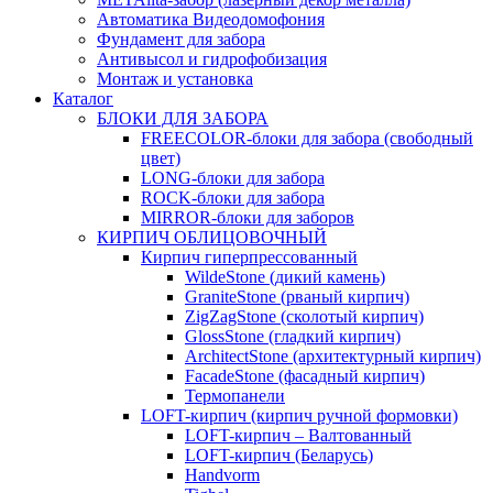
Автоматика Видеодомофония
Фундамент для забора
Антивысол и гидрофобизация
Монтаж и установка
Каталог
БЛОКИ ДЛЯ ЗАБОРА
FREECOLOR-блоки для забора (свободный
цвет)
LONG-блоки для забора
ROCK-блоки для забора
MIRROR-блоки для заборов
КИРПИЧ ОБЛИЦОВОЧНЫЙ
Кирпич гиперпрессованный
WildeStone (дикий камень)
GraniteStone (рваный кирпич)
ZigZagStone (сколотый кирпич)
GlossStone (гладкий кирпич)
ArchitectStone (архитектурный кирпич)
FacadeStone (фасадный кирпич)
Термопанели
LOFT-кирпич (кирпич ручной формовки)
LOFT-кирпич – Валтованный
LOFT-кирпич (Беларусь)
Handvorm