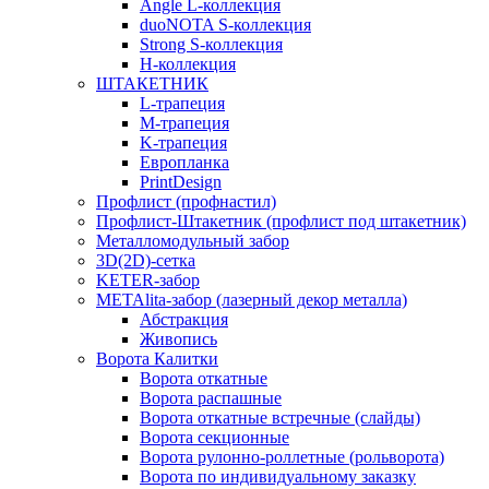
Angle L-коллекция
duoNOTA S-коллекция
Strong S-коллекция
H-коллекция
ШТАКЕТНИК
L-трапеция
M-трапеция
K-трапеция
Европланка
PrintDesign
Профлист (профнастил)
Профлист-Штакетник (профлист под штакетник)
Металломодульный забор
3D(2D)-сетка
KETER-забор
METAlita-забор (лазерный декор металла)
Абстракция
Живопись
Ворота Калитки
Ворота откатные
Ворота распашные
Ворота откатные встречные (слайды)
Ворота секционные
Ворота рулонно-роллетные (рольворота)
Ворота по индивидуальному заказку