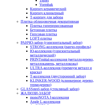
Tighel
Vormbak
Кирпич керамический
Кирпич клинкерный
Т-кирпич для забора
Плитка облицовочная декоративная
Плитка гиперприсованная
Бетонная плитка
Гипсовая плитка
LOFT-плитка
РАНЧО-забор (горизонтальный забор)
STRONG-коллекция (ранчо-профиль)
Ю-коллекция (горизонтальный
металлический)
PRINTmittal-коллекция (металлодерево,
металлокамень, металлокожа)
ULTRA-коллекция (премиум металл и
краска)
Т-коллекция (двусторонний забор)
KLINKER-WOOD (клинкерное дерево,
термодерево)
GLASSsteel-забор (стекляный забор)
ЖАЛЮЗИ-ЗАБОР
monoNOTA J-коллекция
Angle L-коллекция