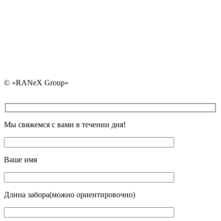
ran@ranex.by
+375 (29) 730-30-4
+375 (25) 730-30-40 
+375 (17) 325-30-40
+375 (29) 107-83-02
© «RANeX Group»
Мы свяжемся с вами в течении дня!
Ваше имя
Длина забора(можно ориентировочно)