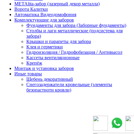
METAlita-забор (лазерный декор металла)
Ворота Калитки
Автоматика Видеодомофония
Комплектующие для заборов
Фундаменты для забора (Заборные фундаменты)
Столбы и лаги металлические (подсистема для
забора)
Крышки и парапеты для забора
Клея и герметики
Гидроизоляция / Гидрофобизация / Антивысол
Кассеты вентиляционные
Крепёж
Монтаж и установка заборов
Иные товары
Щебень декоративный
Снегозадержатели кровельные (элементы
безопастноти кровли)
ОРМАЦИЯ
КАТЕГОРИИ
КАТЕГОРИИ
КОНТАКТЫ
ки
Блоки для
Штакетник
забора
Профлист