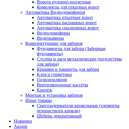
Ворота рулонно-роллетные
Комплекты для откатных ворот
Автоматика Видеодомофония
Автоматика откатных ворот
Автоматика распашных ворот
Автоматика секционных ворот
Видеодомофоны
Видеокамеры
Комплектующие для заборов
Фундаменты для забора (Заборные
фундаменты)
Столбы и лаги металлические (подсистема
для забора)
Крышки и парапеты для забора
Клея и герметики
Гидроизоляция
Вентиляционные кассеты
Крепёж
Монтаж и установка заборов
Иные товары
Снегозадержатели кровельные (элементы
безопастноти кровли)
Щебень декоративный
Новинки
Акции