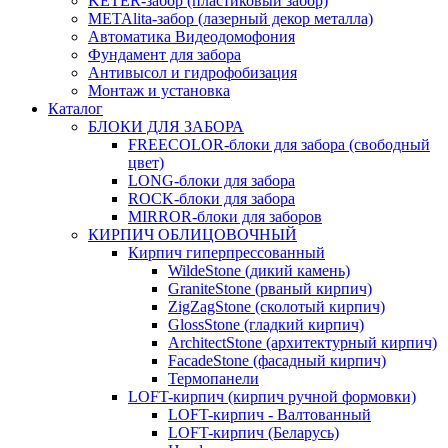
KETER-забор (пластиковый забор)
METAlita-забор (лaзерный декор металла)
Автоматика Видеодомофония
Фундамент для забора
Антивысол и гидрофобизация
Монтаж и установка
Каталог
БЛОКИ ДЛЯ ЗАБОРА
FREECOLOR-блоки для забора (свободный
цвет)
LONG-блоки для забора
ROCK-блоки для забора
MIRROR-блоки для заборов
КИРПИЧ ОБЛИЦОВОЧНЫЙ
Кирпич гиперпрессованный
WildeStone (дикий камень)
GraniteStone (рваный кирпич)
ZigZagStone (сколотый кирпич)
GlossStone (гладкий кирпич)
ArchitectStone (архитектурный кирпич)
FacadeStone (фасадный кирпич)
Термопанели
LOFT-кирпич (кирпич ручной формовки)
LOFT-кирпич - Валтованный
LOFT-кирпич (Беларусь)