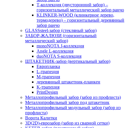
Т-коллекция (двусторонний забор) –
горизонтальный металлический забор ранчо
KLINKER-WOOD (клинкерное дерево,
термодерево) – горизонтальный деревянный
забор ранчо
GLASSsteel-забор (стекляный забор)
ЗАБОР-ЖАЛЮЗИ (горизонтальный
металлический забор)
monoNOTA J-коллекция
Angle L-коллекция
duoNOTA S-коллекция
ШТАКЕТНИК-забор (вертикальный забор)
Европланка
L-трапеция
M-трапеция
деревянный штакетник-планкен
K-трапеция
PrintDesign
Металлопрофильный забор (забор из профлиста)
Металлопрофильный забор под штакетник
Металлопрофильный модульный забор (забор из
профлиста)
Ворота Калитки
3D(2D)-еврозабор (забор из сварной сетки)