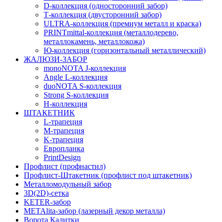
D-коллекция (односторонний забор)
Т-коллекция (двусторонний забор)
ULTRA-коллекция (премиум металл и краска)
PRINTmittal-коллекция (металлодерево,
металлокамень, металлокожа)
Ю-коллекция (горизонтальный металлический)
ЖАЛЮЗИ-ЗАБОР
monoNOTA J-коллекция
Angle L-коллекция
duoNOTA S-коллекция
Strong S-коллекция
H-коллекция
ШТАКЕТНИК
L-трапеция
M-трапеция
K-трапеция
Европланка
PrintDesign
Профлист (профнастил)
Профлист-Штакетник (профлист под штакетник)
Металломодульный забор
3D(2D)-сетка
KETER-забор
METAlita-забор (лазерный декор металла)
Ворота Калитки