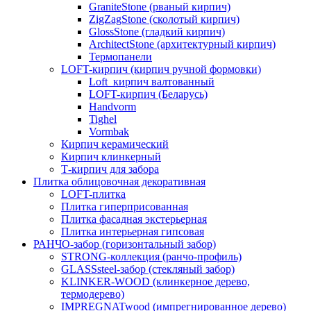
GraniteStone (рваный кирпич)
ZigZagStone (сколотый кирпич)
GlossStone (гладкий кирпич)
ArchitectStone (архитектурный кирпич)
Термопанели
LOFT-кирпич (кирпич ручной формовки)
Loft_кирпич валтованный
LOFT-кирпич (Беларусь)
Handvorm
Tighel
Vormbak
Кирпич керамический
Кирпич клинкерный
Т-кирпич для забора
Плитка облицовочная декоративная
LOFT-плитка
Плитка гиперприсованная
Плитка фасадная экстерьерная
Плитка интерьерная гипсовая
РАНЧО-забор (горизонтальный забор)
STRONG-коллекция (ранчо-профиль)
GLASSsteel-забор (стекляный забор)
KLINKER-WOOD (клинкерное дерево,
термодерево)
IMPREGNATwood (импрегнированное дерево)