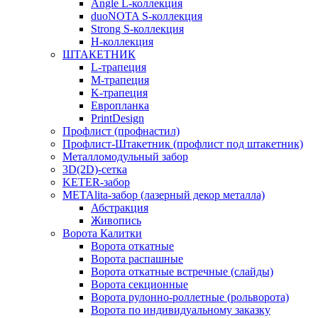
Angle L-коллекция
duoNOTA S-коллекция
Strong S-коллекция
H-коллекция
ШТАКЕТНИК
L-трапеция
M-трапеция
K-трапеция
Европланка
PrintDesign
Профлист (профнастил)
Профлист-Штакетник (профлист под штакетник)
Металломодульный забор
3D(2D)-сетка
KETER-забор
METAlita-забор (лазерный декор металла)
Абстракция
Живопись
Ворота Калитки
Ворота откатные
Ворота распашные
Ворота откатные встречные (слайды)
Ворота секционные
Ворота рулонно-роллетные (рольворота)
Ворота по индивидуальному заказку