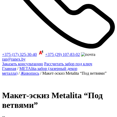
+375 (17) 325-30-40
+375 (29) 107-83-02
ran@ranex.by
Заказать консультацию
Рассчитать забор под ключ
Главная
/
METAlita-забор (лазерный декор
металла)
/
Живопись
/ Макет-эскиз Меtalita “Под ветвями”
Макет-эскиз Меtalita “Под
ветвями”