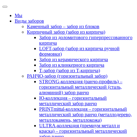
Мы
Виды заборов
Каменный забор – забор из блоков
Кирпичный забор (забор из кирпича)
Забор из доломитового гиперпрессованного
кирпича
LOFT-забор (забор из кирпича ручной
формовки)
Забор из керамического кирпича
Забор из клинкерного кирпича
Т-забор (забор из Т-кирпича)
РАНЧО-забор (горизонтальный забор)
STRONG-коллекция (ранчо-профиль) –
горизонтальный металлический (сталь,
алюминий) забор ранчо
Ю-коллекция – горизонтальный
металлический забор ранчо
PRINTmittal-коллекция – горизонтальный
металлический забор ранчо (металлодерево,
металлокамень, металлокожа)
ULTRA-коллекция (премиум металл и
краска) – горизонтальный металлический
забор ранчо