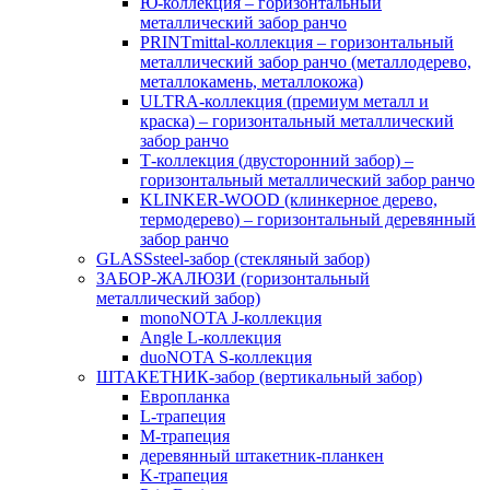
Ю-коллекция – горизонтальный
металлический забор ранчо
PRINTmittal-коллекция – горизонтальный
металлический забор ранчо (металлодерево,
металлокамень, металлокожа)
ULTRA-коллекция (премиум металл и
краска) – горизонтальный металлический
забор ранчо
Т-коллекция (двусторонний забор) –
горизонтальный металлический забор ранчо
KLINKER-WOOD (клинкерное дерево,
термодерево) – горизонтальный деревянный
забор ранчо
GLASSsteel-забор (стекляный забор)
ЗАБОР-ЖАЛЮЗИ (горизонтальный
металлический забор)
monoNOTA J-коллекция
Angle L-коллекция
duoNOTA S-коллекция
ШТАКЕТНИК-забор (вертикальный забор)
Европланка
L-трапеция
M-трапеция
деревянный штакетник-планкен
K-трапеция