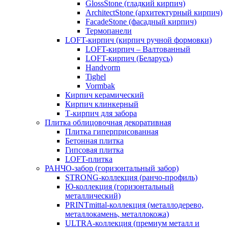
GlossStone (гладкий кирпич)
ArchitectStone (архитектурный кирпич)
FacadeStone (фасадный кирпич)
Термопанели
LOFT-кирпич (кирпич ручной формовки)
LOFT-кирпич – Валтованный
LOFT-кирпич (Беларусь)
Handvorm
Tighel
Vormbak
Кирпич керамический
Кирпич клинкерный
Т-кирпич для забора
Плитка облицовочная декоративная
Плитка гиперприсованная
Бетонная плитка
Гипсовая плитка
LOFT-плитка
РАНЧО-забор (горизонтальный забор)
STRONG-коллекция (ранчо-профиль)
Ю-коллекция (горизонтальный
металлический)
PRINTmittal-коллекция (металлодерево,
металлокамень, металлокожа)
ULTRA-коллекция (премиум металл и