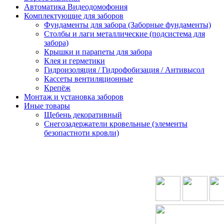
Автоматика Видеодомофония
Комплектующие для заборов
Фундаменты для забора (Заборные фундаменты)
Столбы и лаги металлические (подсистема для
забора)
Крышки и парапеты для забора
Клея и герметики
Гидроизоляция / Гидрофобизация / Антивысол
Кассеты вентиляционные
Крепёж
Монтаж и установка заборов
Иные товары
Щебень декоративный
Снегозадержатели кровельные (элементы
безопастноти кровли)
ОРМАЦИЯ
КАТЕГОРИИ
КАТЕГОРИИ
КОНТАКТЫ
ки
Блоки для
Штакетник
забора
Профлист
иблиотека
Кирпичи
Металломодульный
кты
облицовочные
забор