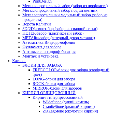
PrintDesign
Металлопрофильный забор (забор из профлиста)
Металлопрофильный забор под штакетник
Металлопрофильный модульный забор (забор из
профлиста)
Ворота Калитки
3D(2D)-еврозабор (забор из сварной сетки)
KETER-забор (пластиковый забор)
METAlita-забор (лaзерный декор металла)
Автоматика Видеодомофония
Фундамент для забора
Антивысол и гидрофобизация
Монтаж и установка
Каталог
БЛОКИ ДЛЯ ЗАБОРА
FREECOLOR-блоки для забора (свободный
цвет)
LONG-блоки для забора
ROCK-блоки для забора
MIRROR-блоки для заборов
КИРПИЧ ОБЛИЦОВОЧНЫЙ
Кирпич гиперпрессованный
WildeStone (дикий камень)
GraniteStone (рваный кирпич)
ZigZagStone (сколотый кирпич)