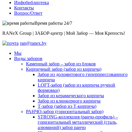
Инфобиблиотека
Контакты
Вопрос/Ответ
Время работы 24/7
RANeX Group | ЗАБОР-центр | Мой Забор — Моя Крепость!
ran@ranex.by
Мы
Виды заборов
Каменный забор – забор из блоков
Кирпичный забор (забор из кирпича)
Забор из доломитового гиперпрессованного
кирпича
LOFT-забор (забор из кирпича ручной
формовки)
Забор из керамического кирпича
Забор из клинкерного кирпича
Т-забор (забор из Т-кирпича)
РАНЧО-забор (горизонтальный забор)
STRONG-коллекция (ранчо-профиль) –
горизонтальный металлический (сталь,
алюминий) забор ранчо