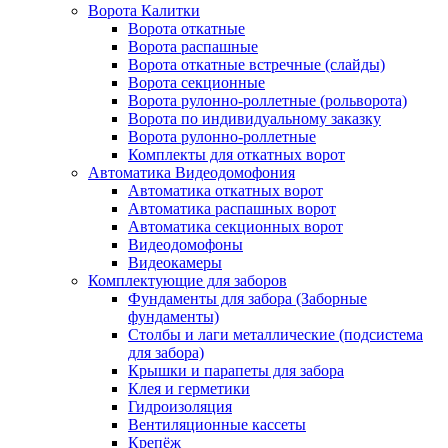
Ворота Калитки
Ворота откатные
Ворота распашные
Ворота откатные встречные (слайды)
Ворота секционные
Ворота рулонно-роллетные (рольворота)
Ворота по индивидуальному заказку
Ворота рулонно-роллетные
Комплекты для откатных ворот
Автоматика Видеодомофония
Автоматика откатных ворот
Автоматика распашных ворот
Автоматика секционных ворот
Видеодомофоны
Видеокамеры
Комплектующие для заборов
Фундаменты для забора (Заборные
фундаменты)
Столбы и лаги металлические (подсистема
для забора)
Крышки и парапеты для забора
Клея и герметики
Гидроизоляция
Вентиляционные кассеты
Крепёж