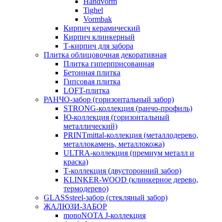
Handvorm
Tighel
Vormbak
Кирпич керамический
Кирпич клинкерный
Т-кирпич для забора
Плитка облицовочная декоративная
Плитка гиперприсованная
Бетонная плитка
Гипсовая плитка
LOFT-плитка
РАНЧО-забор (горизонтальный забор)
STRONG-коллекция (ранчо-профиль)
Ю-коллекция (горизонтальный
металлический)
PRINTmittal-коллекция (металлодерево,
металлокамень, металлокожа)
ULTRA-коллекция (премиум металл и
краска)
Т-коллекция (двусторонний забор)
KLINKER-WOOD (клинкерное дерево,
термодерево)
GLASSsteel-забор (стекляный забор)
ЖАЛЮЗИ-ЗАБОР
monoNOTA J-коллекция