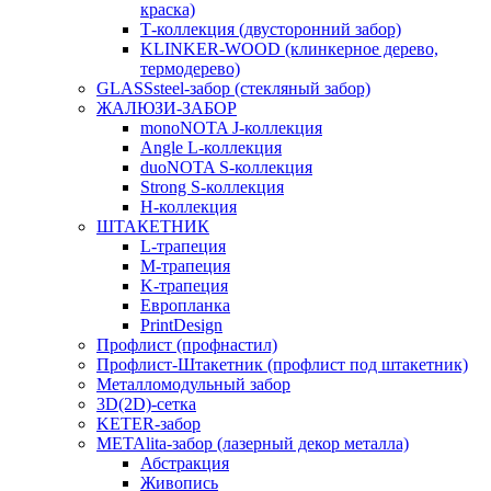
краска)
Т-коллекция (двусторонний забор)
KLINKER-WOOD (клинкерное дерево,
термодерево)
GLASSsteel-забор (стекляный забор)
ЖАЛЮЗИ-ЗАБОР
monoNOTA J-коллекция
Angle L-коллекция
duoNOTA S-коллекция
Strong S-коллекция
H-коллекция
ШТАКЕТНИК
L-трапеция
M-трапеция
K-трапеция
Европланка
PrintDesign
Профлист (профнастил)
Профлист-Штакетник (профлист под штакетник)
Металломодульный забор
3D(2D)-сетка
KETER-забор
METAlita-забор (лазерный декор металла)
Абстракция
Живопись