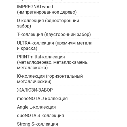
IMPREGNATwood
(импрегнированное дерево)
D-коллекция (односторонний
забор)
Т-коллекция (двусторонний забор)
ULTRA-коллекция (премиум металл
и краска)
PRINTmittal-коллекция
(металлодерево, металлокамень,
металлокожа)
Ю-коллекция (горизонтальный
металлический)
ЖАЛЮЗИ-ЗАБОР
monoNOTA J-коллекция
Angle L-коллекция
duoNOTA S-коллекция
Strong S-коллекция