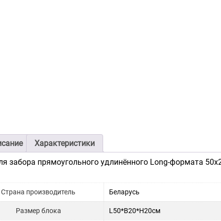
исание
Характеристики
ля забора прямоугольного удлинённого Long-формата 50х20х
Страна производитель
Беларусь
Размер блока
L50*B20*H20см