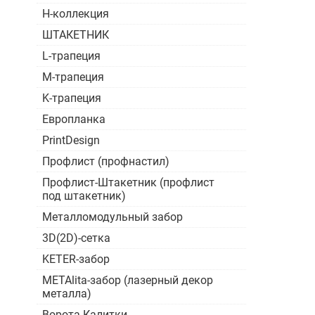
H-коллекция
ШТАКЕТНИК
L-трапеция
M-трапеция
K-трапеция
Европланка
PrintDesign
Профлист (профнастил)
Профлист-Штакетник (профлист
под штакетник)
Металломодульный забор
3D(2D)-сетка
KETER-забор
METAlita-забор (лазерный декор
металла)
Ворота Калитки