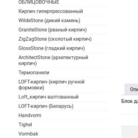
ОБЛИЦОВОЧНЫЕ
Кирпич гиперпрессованный
WildeStone (дикий камень)
GraniteStone (рваный кирпич)
ZigZagStone (сколотый кирпич)
GlossStone (гладкий кирпич)
ArchitectStone (архитектурный
кирпич)
Термопанели
LOFT-кирпич (кирпич ручной
формовки)
Оп
Loft_кирпич валтованный
Блок д
LOFT-кирпич (Беларусь)
Handvorm
Tighel
Vormbak