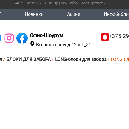
RANeX Group | ЗАБОР-центр | Мой Забор — Моя Крепость!
Новинки
Акции
Инфобибли
Офис-Шоурум
+375 29
Веснина проезд 12 off_21
я
/
БЛОКИ ДЛЯ ЗАБОРА
/
LONG-блоки для забора
/ LONG-бло