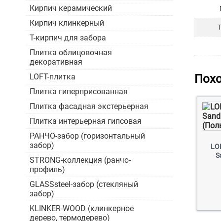
Кирпич керамический
Кирпич клинкерный
Т-кирпич для забора
Плитка облицовочная
декоративная
LOFT-плитка
Пох
Плитка гиперприсованная
Плитка фасадная экстерьерная
Плитка интерьерная гипсовая
РАНЧО-забор (горизонтальный
забор)
LO
S
STRONG-коллекция (ранчо-
профиль)
GLASSsteel-забор (стекляный
забор)
KLINKER-WOOD (клинкерное
дерево, термодерево)