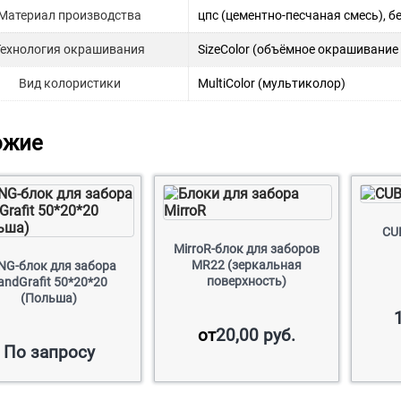
Материал производства
цпс (цементно-песчаная смесь), 
Технология окрашивания
SizeColor (объёмное окрашивание
Вид колористики
MultiColor (мультиколор)
ожие
СUB
MirroR-блок для заборов
MR22 (зеркальная
NG-блок для забора
поверхность)
andGrafit 50*20*20
(Польша)
от
20,00
руб.
По запросу