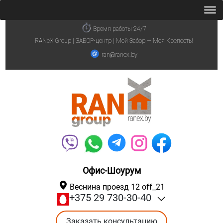
Время работы 24/7
RANeX Group | ЗАБОР-центр | Мой Забор — Моя Крепость!
ran@ranex.by
Офис-Шоурум
Веснина проезд 12 off_21
+375 29 730-30-40
Заказать консультацию