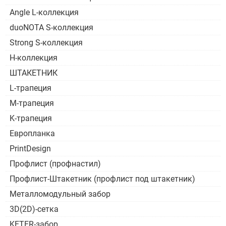
Angle L-коллекция
duoNOTA S-коллекция
Strong S-коллекция
H-коллекция
ШТАКЕТНИК
L-трапеция
M-трапеция
K-трапеция
Европланка
PrintDesign
Профлист (профнастил)
Профлист-Штакетник (профлист под штакетник)
Металломодульный забор
3D(2D)-сетка
KETER-забор