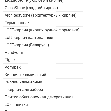
ZigZagStone (сколотый кирпич)
GlossStone (гладкий кирпич)
ArchitectStone (архитектурный кирпич)
Термопанели
LOFT-кирпич (кирпич ручной формовки)
Loft_кирпич валтованный
LOFT-кирпич (Беларусь)
Handvorm
Tighel
Vormbak
Кирпич керамический
Кирпич клинкерный
Т-кирпич для забора
Плитка облицовочная декоративная
LOFT-плитка