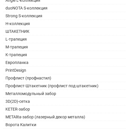
Angle L-коллекция
duoNOTA S-коллекция
Strong S-коллекция
H-коллекция
ШТАКЕТНИК
L-трапеция
M-трапеция
K-трапеция
Европланка
PrintDesign
Профлист (профнастил)
Профлист-Штакетник (профлист под штакетник)
Металломодульный забор
3D(2D)-сетка
KETER-забор
METAlita-забор (лазерный декор металла)
Ворота Калитки