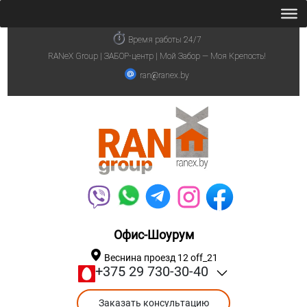
Время работы 24/7
RANeX Group | ЗАБОР-центр | Мой Забор — Моя Крепость!
ran@ranex.by
Офис-Шоурум
Веснина проезд 12 off_21
+375 29 730-30-40
Заказать консультацию