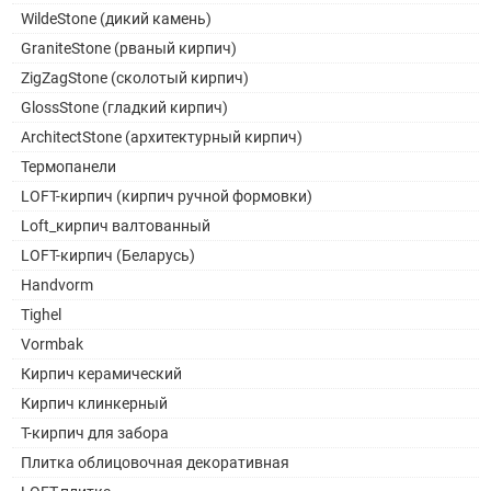
WildeStone (дикий камень)
GraniteStone (рваный кирпич)
ZigZagStone (сколотый кирпич)
GlossStone (гладкий кирпич)
ArchitectStone (архитектурный кирпич)
Термопанели
LOFT-кирпич (кирпич ручной формовки)
Loft_кирпич валтованный
LOFT-кирпич (Беларусь)
Handvorm
Tighel
Vormbak
Кирпич керамический
Кирпич клинкерный
Т-кирпич для забора
Плитка облицовочная декоративная