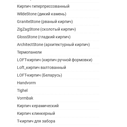
Кирпич гиперпрессованный
WildeStone (дикий камень)
GraniteStone (рваный кирпич)
ZigZagStone (сколотый кирпич)
GlossStone (гладкий кирпич)
ArchitectStone (архитектурный кирпич)
Термопанели
LOFT-кирпич (кирпич ручной формовки)
Loft_кирпич валтованный
LOFT-кирпич (Беларусь)
Handvorm
Tighel
Vormbak
Кирпич керамический
Кирпич клинкерный
Т-кирпич для забора