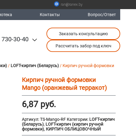
ran@ranex.by
отека
Контакты
Вопрос/Ответ
Заказать консультацию
 730-30-40
Рассчитать забор под ключ
вки)
/
LOFT-кирпич (Беларусь)
/ Кирпич ручной формовки
Кирпич ручной формовки
Mango (оранжевый терракот)
6,87
руб.
Артикул:
TS-Mango-RF
Категории:
LOFT-кирпич
(Беларусь)
,
LOFT-кирпич (кирпич ручной
формовки)
,
КИРПИЧ ОБЛИЦОВОЧНЫЙ