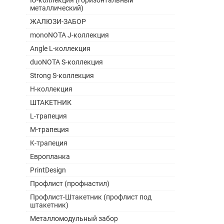
Ю-коллекция (горизонтальный
металлический)
ЖАЛЮЗИ-ЗАБОР
monoNOTA J-коллекция
Angle L-коллекция
duoNOTA S-коллекция
Strong S-коллекция
H-коллекция
ШТАКЕТНИК
L-трапеция
M-трапеция
K-трапеция
Европланка
PrintDesign
Профлист (профнастил)
Профлист-Штакетник (профлист под
штакетник)
Металломодульный забор