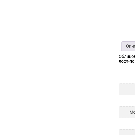
Опи
Облицов
лофт-по
Мо