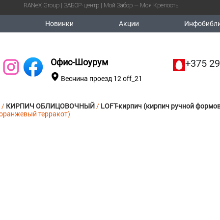
RANeX Group | ЗАБОР-центр | Мой Забор — Моя Крепость!
Новинки
Акции
Инфобибли
Офис-Шоурум
+375 29
Веснина проезд 12 off_21
/
КИРПИЧ ОБЛИЦОВОЧНЫЙ
/
LOFT-кирпич (кирпич ручной формо
оранжевый терракот)