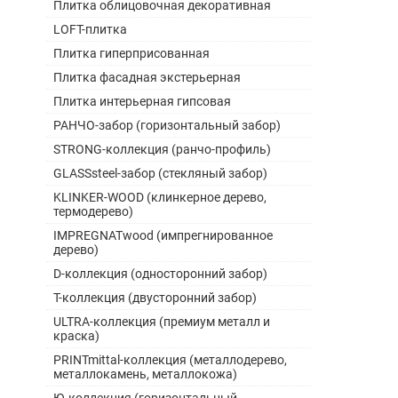
Плитка облицовочная декоративная
LOFT-плитка
Плитка гиперприсованная
Плитка фасадная экстерьерная
Плитка интерьерная гипсовая
РАНЧО-забор (горизонтальный забор)
STRONG-коллекция (ранчо-профиль)
GLASSsteel-забор (стекляный забор)
KLINKER-WOOD (клинкерное дерево,
термодерево)
IMPREGNATwood (импрегнированное
дерево)
D-коллекция (односторонний забор)
Т-коллекция (двусторонний забор)
ULTRA-коллекция (премиум металл и
краска)
PRINTmittal-коллекция (металлодерево,
металлокамень, металлокожа)