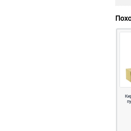
Пох
Ки
п