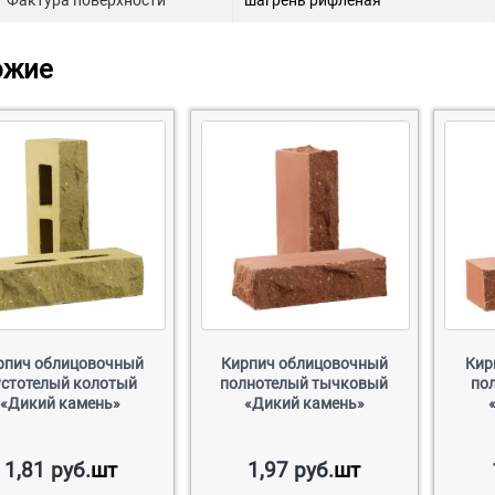
Фактура поверхности
шагрень рифленая
ожие
рпич облицовочный
Кирпич облицовочный
Кир
устотелый колотый
полнотелый тычковый
по
«Дикий камень»
«Дикий камень»
1,81
руб.
шт
1,97
руб.
шт