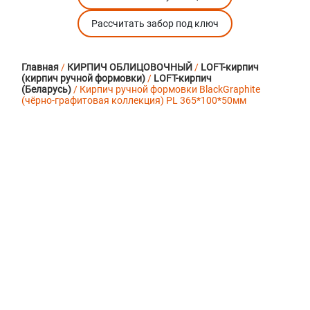
Рассчитать забор под ключ
Главная
/
КИРПИЧ ОБЛИЦОВОЧНЫЙ
/
LOFT-кирпич
(кирпич ручной формовки)
/
LOFT-кирпич
(Беларусь)
/ Кирпич ручной формовки BlackGraphite
(чёрно-графитовая коллекция) PL 365*100*50мм