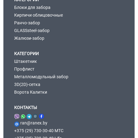
Блоки для забора
Кирпичи облицовочные
Ранчо-забор
GLASSsteel-забор
Жалюзи-забор
КАТЕГОРИИ
Штакетник
Профлист
Металломодульный забор
3D(2D)-сетка
Ворота Калитки
КОНТАКТЫ
ran@ranex.by
+375 (29) 730-30-40 МТС