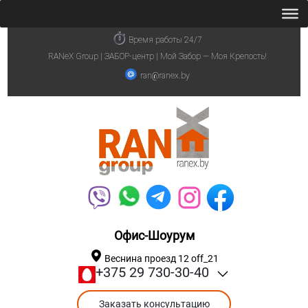
Время работы 24/7
RANeX Group | ЗАБОР-центр | Мой Забор — Моя Крепость!
ran@ranex.by
Офис-Шоурум
Веснина проезд 12 off_21
+375 29 730-30-40
Заказать консультацию