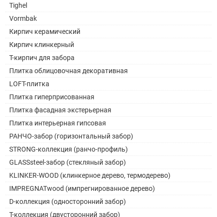
Tighel
Vormbak
Кирпич керамический
Кирпич клинкерный
Т-кирпич для забора
Плитка облицовочная декоративная
LOFT-плитка
Плитка гиперприсованная
Плитка фасадная экстерьерная
Плитка интерьерная гипсовая
РАНЧО-забор (горизонтальный забор)
STRONG-коллекция (ранчо-профиль)
GLASSsteel-забор (стекляный забор)
KLINKER-WOOD (клинкерное дерево, термодерево)
IMPREGNATwood (импрегнированное дерево)
D-коллекция (односторонний забор)
Т-коллекция (двусторонний забор)