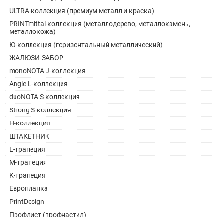
ULTRA-коллекция (премиум металл и краска)
PRINTmittal-коллекция (металлодерево, металлокамень,
металлокожа)
Ю-коллекция (горизонтальный металлический)
ЖАЛЮЗИ-ЗАБОР
monoNOTA J-коллекция
Angle L-коллекция
duoNOTA S-коллекция
Strong S-коллекция
H-коллекция
ШТАКЕТНИК
L-трапеция
M-трапеция
K-трапеция
Европланка
PrintDesign
Профлист (профнастил)