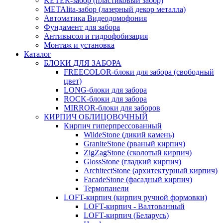
KETER-забор (пластиковый забор)
METAlita-забор (лaзерный декор металла)
Автоматика Видеодомофония
Фундамент для забора
Антивысол и гидрофобизация
Монтаж и установка
Каталог
БЛОКИ ДЛЯ ЗАБОРА
FREECOLOR-блоки для забора (свободный
цвет)
LONG-блоки для забора
ROCK-блоки для забора
MIRROR-блоки для заборов
КИРПИЧ ОБЛИЦОВОЧНЫЙ
Кирпич гиперпрессованный
WildeStone (дикий камень)
GraniteStone (рваный кирпич)
ZigZagStone (сколотый кирпич)
GlossStone (гладкий кирпич)
ArchitectStone (архитектурный кирпич)
FacadeStone (фасадный кирпич)
Термопанели
LOFT-кирпич (кирпич ручной формовки)
LOFT-кирпич - Валтованный
LOFT-кирпич (Беларусь)