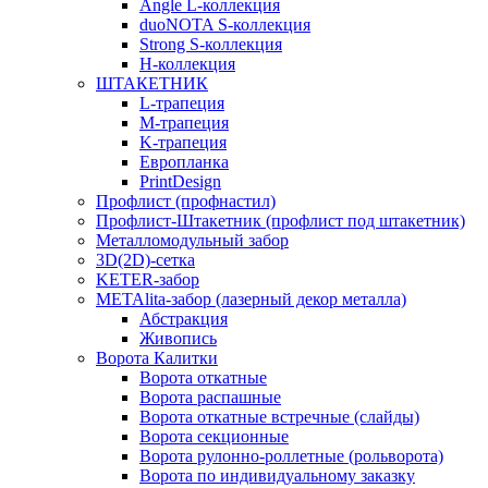
Angle L-коллекция
duoNOTA S-коллекция
Strong S-коллекция
H-коллекция
ШТАКЕТНИК
L-трапеция
M-трапеция
K-трапеция
Европланка
PrintDesign
Профлист (профнастил)
Профлист-Штакетник (профлист под штакетник)
Металломодульный забор
3D(2D)-сетка
KETER-забор
METAlita-забор (лазерный декор металла)
Абстракция
Живопись
Ворота Калитки
Ворота откатные
Ворота распашные
Ворота откатные встречные (слайды)
Ворота секционные
Ворота рулонно-роллетные (рольворота)
Ворота по индивидуальному заказку