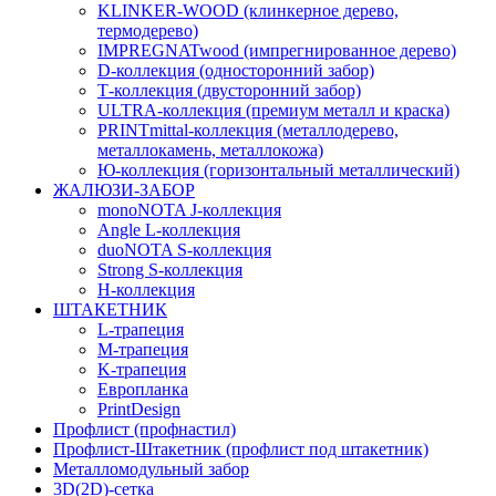
KLINKER-WOOD (клинкерное дерево,
термодерево)
IMPREGNATwood (импрегнированное дерево)
D-коллекция (односторонний забор)
Т-коллекция (двусторонний забор)
ULTRA-коллекция (премиум металл и краска)
PRINTmittal-коллекция (металлодерево,
металлокамень, металлокожа)
Ю-коллекция (горизонтальный металлический)
ЖАЛЮЗИ-ЗАБОР
monoNOTA J-коллекция
Angle L-коллекция
duoNOTA S-коллекция
Strong S-коллекция
H-коллекция
ШТАКЕТНИК
L-трапеция
M-трапеция
K-трапеция
Европланка
PrintDesign
Профлист (профнастил)
Профлист-Штакетник (профлист под штакетник)
Металломодульный забор
3D(2D)-сетка