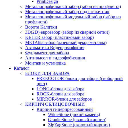
PrintDesign
Металлопрофильный забор (забор из профлиста)
Металлопрофильный забор под штакетник
Металлопрофильный модульный забор (забор из
профлиста)
Ворота Калитки
3D(2D)-еврозабор (забор из сварной сетки)
KETER-забор (пластиковый забор)
METAlita-забор (лaзерный декор металла)
Автоматика Видеодомофония
Фундамент для забора
Антивысол и гидрофобизация
Монтаж и установка
Каталог
БЛОКИ ДЛЯ ЗАБОРА
FREECOLOR-блоки для забора (свободный
цвет)
LONG-блоки для забора
ROCK-блоки для забора
MIRROR-блоки для заборов
КИРПИЧ ОБЛИЦОВОЧНЫЙ
Кирпич гиперпрессованный
WildeStone (дикий камень)
GraniteStone (рваный кирпич)
ZigZagStone (сколотый кирпич)