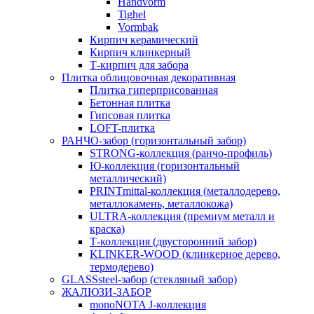
Handvorm
Tighel
Vormbak
Кирпич керамический
Кирпич клинкерный
Т-кирпич для забора
Плитка облицовочная декоративная
Плитка гиперприсованная
Бетонная плитка
Гипсовая плитка
LOFT-плитка
РАНЧО-забор (горизонтальный забор)
STRONG-коллекция (ранчо-профиль)
Ю-коллекция (горизонтальный
металлический)
PRINTmittal-коллекция (металлодерево,
металлокамень, металлокожа)
ULTRA-коллекция (премиум металл и
краска)
Т-коллекция (двусторонний забор)
KLINKER-WOOD (клинкерное дерево,
термодерево)
GLASSsteel-забор (стекляный забор)
ЖАЛЮЗИ-ЗАБОР
monoNOTA J-коллекция