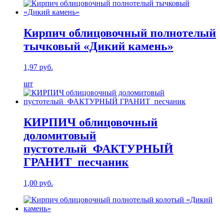
Кирпич облицовочный полнотелый
тычковый «Дикий камень»
1,97
руб.
шт
КИРПИЧ облицовочный
доломитовый
пустотелый_ФАКТУРНЫЙ
ГРАНИТ_песчаник
1,00
руб.