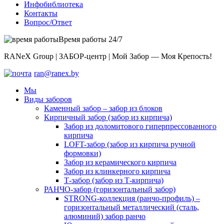
Инфобиблиотека
Контакты
Вопрос/Ответ
Время работы 24/7
RANeX Group | ЗАБОР-центр | Мой Забор — Моя Крепость!
ran@ranex.by
Мы
Виды заборов
Каменный забор – забор из блоков
Кирпичный забор (забор из кирпича)
Забор из доломитового гиперпрессованного
кирпича
LOFT-забор (забор из кирпича ручной
формовки)
Забор из керамического кирпича
Забор из клинкерного кирпича
Т-забор (забор из Т-кирпича)
РАНЧО-забор (горизонтальный забор)
STRONG-коллекция (ранчо-профиль) –
горизонтальный металлический (сталь,
алюминий) забор ранчо