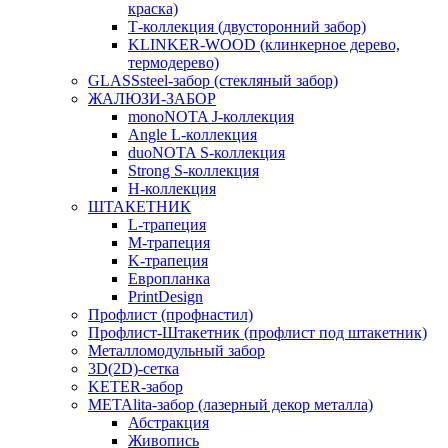
краска)
Т-коллекция (двусторонний забор)
KLINKER-WOOD (клинкерное дерево,
термодерево)
GLASSsteel-забор (стекляный забор)
ЖАЛЮЗИ-ЗАБОР
monoNOTA J-коллекция
Angle L-коллекция
duoNOTA S-коллекция
Strong S-коллекция
H-коллекция
ШТАКЕТНИК
L-трапеция
M-трапеция
K-трапеция
Европланка
PrintDesign
Профлист (профнастил)
Профлист-Штакетник (профлист под штакетник)
Металломодульный забор
3D(2D)-сетка
KETER-забор
METAlita-забор (лазерный декор металла)
Абстракция
Живопись