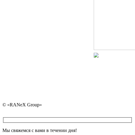
ran@ranex.by
+375 (29) 730-30-4
+375 (25) 730-30-40 
+375 (17) 325-30-40
+375 (29) 107-83-02
© «RANeX Group»
Мы свяжемся с вами в течении дня!