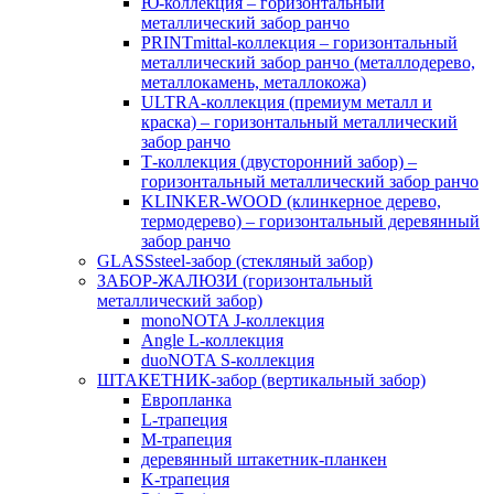
Ю-коллекция – горизонтальный
металлический забор ранчо
PRINTmittal-коллекция – горизонтальный
металлический забор ранчо (металлодерево,
металлокамень, металлокожа)
ULTRA-коллекция (премиум металл и
краска) – горизонтальный металлический
забор ранчо
Т-коллекция (двусторонний забор) –
горизонтальный металлический забор ранчо
KLINKER-WOOD (клинкерное дерево,
термодерево) – горизонтальный деревянный
забор ранчо
GLASSsteel-забор (стекляный забор)
ЗАБОР-ЖАЛЮЗИ (горизонтальный
металлический забор)
monoNOTA J-коллекция
Angle L-коллекция
duoNOTA S-коллекция
ШТАКЕТНИК-забор (вертикальный забор)
Европланка
L-трапеция
M-трапеция
деревянный штакетник-планкен
K-трапеция