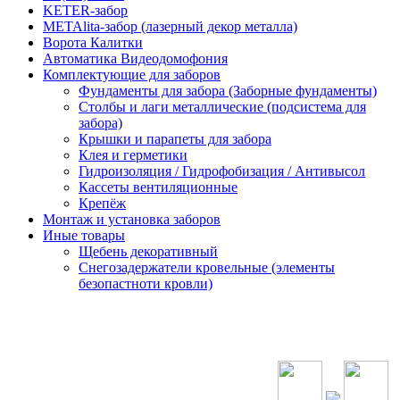
KETER-забор
METAlita-забор (лазерный декор металла)
Ворота Калитки
Автоматика Видеодомофония
Комплектующие для заборов
Фундаменты для забора (Заборные фундаменты)
Столбы и лаги металлические (подсистема для
забора)
Крышки и парапеты для забора
Клея и герметики
Гидроизоляция / Гидрофобизация / Антивысол
Кассеты вентиляционные
Крепёж
Монтаж и установка заборов
Иные товары
Щебень декоративный
Снегозадержатели кровельные (элементы
безопастноти кровли)
ОРМАЦИЯ
КАТЕГОРИИ
КАТЕГОРИИ
КОНТАКТЫ
ки
Блоки для
Штакетник
забора
Профлист