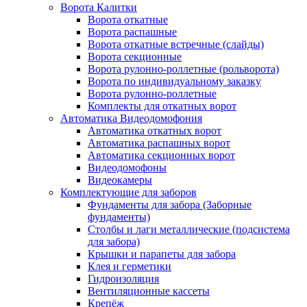
Ворота Калитки
Ворота откатные
Ворота распашные
Ворота откатные встречные (слайды)
Ворота секционные
Ворота рулонно-роллетные (рольворота)
Ворота по индивидуальному заказку
Ворота рулонно-роллетные
Комплекты для откатных ворот
Автоматика Видеодомофония
Автоматика откатных ворот
Автоматика распашных ворот
Автоматика секционных ворот
Видеодомофоны
Видеокамеры
Комплектующие для заборов
Фундаменты для забора (Заборные
фундаменты)
Столбы и лаги металлические (подсистема
для забора)
Крышки и парапеты для забора
Клея и герметики
Гидроизоляция
Вентиляционные кассеты
Крепёж