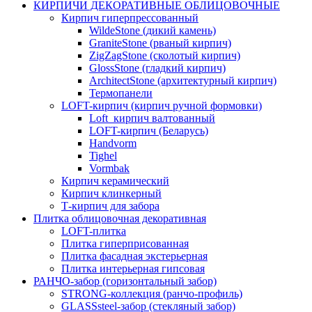
КИРПИЧИ ДЕКОРАТИВНЫЕ ОБЛИЦОВОЧНЫЕ
Кирпич гиперпрессованный
WildeStone (дикий камень)
GraniteStone (рваный кирпич)
ZigZagStone (сколотый кирпич)
GlossStone (гладкий кирпич)
ArchitectStone (архитектурный кирпич)
Термопанели
LOFT-кирпич (кирпич ручной формовки)
Loft_кирпич валтованный
LOFT-кирпич (Беларусь)
Handvorm
Tighel
Vormbak
Кирпич керамический
Кирпич клинкерный
Т-кирпич для забора
Плитка облицовочная декоративная
LOFT-плитка
Плитка гиперприсованная
Плитка фасадная экстерьерная
Плитка интерьерная гипсовая
РАНЧО-забор (горизонтальный забор)
STRONG-коллекция (ранчо-профиль)
GLASSsteel-забор (стекляный забор)