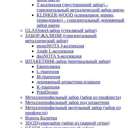
Т-коллекция (двусторонний забор) –
горизонтальный металлический забор ранчо
KLINKER-WOOD (клинкерное дерево,
термодерево) – горизонтальный деревянный
забор ранчо
GLASSsteel-забор (стекляный забор)
ЗАБОР-ЖАЛЮЗИ (горизонтальный
металлический забор)
monoNOTA J-коллекция
Angle L-коллекция
duoNOTA S-коллекция
ШТАКЕТНИК-забор (вертикальный забор)
Европланка
L-трапеция
M-трапеция
деревянный штакетник-планкен
K-трапеция
PrintDesign
Металлопрофильный забор (забор из профлиста)
Металлопрофильный забор под штакетник
Металлопрофильный модульный забор (забор из
профлиста)
Ворота Калитки
3D(2D)-еврозабор (забор из сварной сетки)