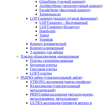
GlossStone (гладкий кирпич)
ArchitectStone (архитектурный кирпич)
FacadeStone (фасадный кирпич)
Термопанели
LOFT-кирпич (кирпич ручной формовки)
LOFT-кирпич – Валтованный
LOFT-кирпич (Беларусь)
Handvorm
Tighel
Vormbak
Кирпич керамический
Кирпич клинкерный
Т-кирпич для забора
Плитка облицовочная декоративная
Плитка гиперприсованная
Бетонная плитка
Гипсовая плитка
LOFT-плитка
РАНЧО-забор (горизонтальный забор)
STRONG-коллекция (ранчо-профиль)
Ю-коллекция (горизонтальный
металлический)
PRINTmittal-коллекция (металлодерево,
металлокамень, металлокожа)
ULTRA-коллекция (премиум металл и