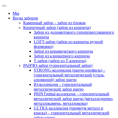
Мы
Виды заборов
Каменный забор – забор из блоков
Кирпичный забор (забор из кирпича)
Забор из доломитового гиперпрессованного
кирпича
LOFT-забор (забор из кирпича ручной
формовки)
Забор из керамического кирпича
Забор из клинкерного кирпича
Т-забор (забор из Т-кирпича)
РАНЧО-забор (горизонтальный забор)
STRONG-коллекция (ранчо-профиль) –
горизонтальный металлический (сталь,
алюминий) забор ранчо
Ю-коллекция – горизонтальный
металлический забор ранчо
PRINTmittal-коллекция – горизонтальный
металлический забор ранчо (металлодерево,
металлокамень, металлокожа)
ULTRA-коллекция (премиум металл и
краска) – горизонтальный металлический
забор ранчо