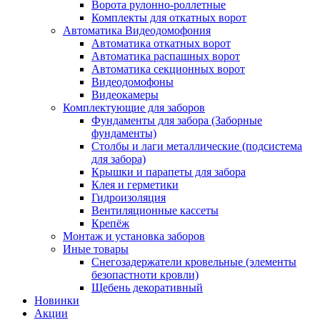
Ворота рулонно-роллетные
Комплекты для откатных ворот
Автоматика Видеодомофония
Автоматика откатных ворот
Автоматика распашных ворот
Автоматика секционных ворот
Видеодомофоны
Видеокамеры
Комплектующие для заборов
Фундаменты для забора (Заборные
фундаменты)
Столбы и лаги металлические (подсистема
для забора)
Крышки и парапеты для забора
Клея и герметики
Гидроизоляция
Вентиляционные кассеты
Крепёж
Монтаж и установка заборов
Иные товары
Снегозадержатели кровельные (элементы
безопастноти кровли)
Щебень декоративный
Новинки
Акции