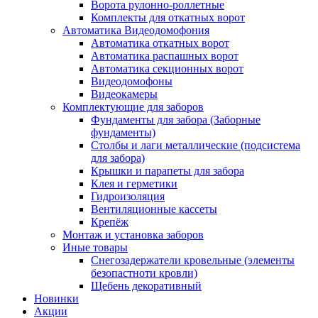
Ворота рулонно-роллетные
Комплекты для откатных ворот
Автоматика Видеодомофония
Автоматика откатных ворот
Автоматика распашных ворот
Автоматика секционных ворот
Видеодомофоны
Видеокамеры
Комплектующие для заборов
Фундаменты для забора (Заборные
фундаменты)
Столбы и лаги металлические (подсистема
для забора)
Крышки и парапеты для забора
Клея и герметики
Гидроизоляция
Вентиляционные кассеты
Крепёж
Монтаж и установка заборов
Иные товары
Снегозадержатели кровельные (элементы
безопастноти кровли)
Щебень декоративный
Новинки
Акции