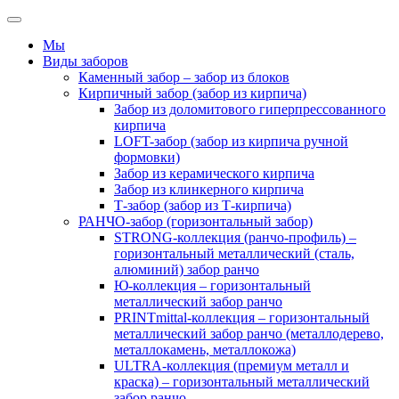
Мы
Виды заборов
Каменный забор – забор из блоков
Кирпичный забор (забор из кирпича)
Забор из доломитового гиперпрессованного
кирпича
LOFT-забор (забор из кирпича ручной
формовки)
Забор из керамического кирпича
Забор из клинкерного кирпича
Т-забор (забор из Т-кирпича)
РАНЧО-забор (горизонтальный забор)
STRONG-коллекция (ранчо-профиль) –
горизонтальный металлический (сталь,
алюминий) забор ранчо
Ю-коллекция – горизонтальный
металлический забор ранчо
PRINTmittal-коллекция – горизонтальный
металлический забор ранчо (металлодерево,
металлокамень, металлокожа)
ULTRA-коллекция (премиум металл и
краска) – горизонтальный металлический
забор ранчо