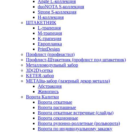
Angle L-коллекция
duoNOTA S-коллекция
Strong S-коллекция
H-коллекция
ШТАКЕТНИК
L-трапеция
M-трапеция
K-трапеция
Европланка
PrintDesign
Профлист (профнастил)
Профлист-Штакетник (профлист под штакетник)
Металломодульный забор
3D(2D)-сетка
KETER-забор
METAlita-забор (лазерный декор металла)
Абстракция
Живопись
Ворота Калитки
Ворота откатные
Ворота распашные
Ворота откатные встречные (слайды)
Ворота секционные
Ворота рулонно-роллетные (рольворота)
Ворота по индивидуальному заказку