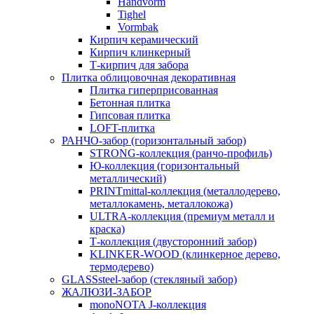
Handvorm
Tighel
Vormbak
Кирпич керамический
Кирпич клинкерный
Т-кирпич для забора
Плитка облицовочная декоративная
Плитка гиперприсованная
Бетонная плитка
Гипсовая плитка
LOFT-плитка
РАНЧО-забор (горизонтальный забор)
STRONG-коллекция (ранчо-профиль)
Ю-коллекция (горизонтальный
металлический)
PRINTmittal-коллекция (металлодерево,
металлокамень, металлокожа)
ULTRA-коллекция (премиум металл и
краска)
Т-коллекция (двусторонний забор)
KLINKER-WOOD (клинкерное дерево,
термодерево)
GLASSsteel-забор (стекляный забор)
ЖАЛЮЗИ-ЗАБОР
monoNOTA J-коллекция