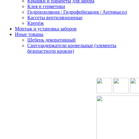
Крышки и парапеты для забора
Клея и герметики
Гидроизоляция / Гидрофобизация / Антивысол
Кассеты вентиляционные
Крепёж
Монтаж и установка заборов
Иные товары
Щебень декоративный
Снегозадержатели кровельные (элементы
безопастноти кровли)
ОРМАЦИЯ
КАТЕГОРИИ
КАТЕГОРИИ
КОНТАКТЫ
ки
Блоки для
Штакетник
забора
Профлист
иблиотека
Кирпичи
Металломодульный
кты
облицовочные
забор
Ранчо-забор
3D(2D)-сетка
GLASSsteel-
Ворота Калитки
забор
Жалюзи-забор