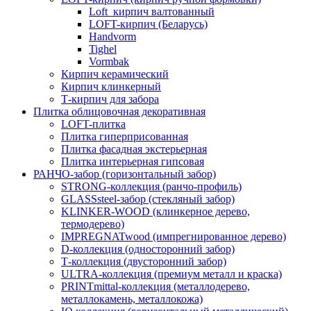
Loft_кирпич валтованный
LOFT-кирпич (Беларусь)
Handvorm
Tighel
Vormbak
Кирпич керамический
Кирпич клинкерный
Т-кирпич для забора
Плитка облицовочная декоративная
LOFT-плитка
Плитка гиперприсованная
Плитка фасадная экстерьерная
Плитка интерьерная гипсовая
РАНЧО-забор (горизонтальный забор)
STRONG-коллекция (ранчо-профиль)
GLASSsteel-забор (стекляный забор)
KLINKER-WOOD (клинкерное дерево,
термодерево)
IMPREGNATwood (импрегнированное дерево)
D-коллекция (односторонний забор)
Т-коллекция (двусторонний забор)
ULTRA-коллекция (премиум металл и краска)
PRINTmittal-коллекция (металлодерево,
металлокамень, металлокожа)