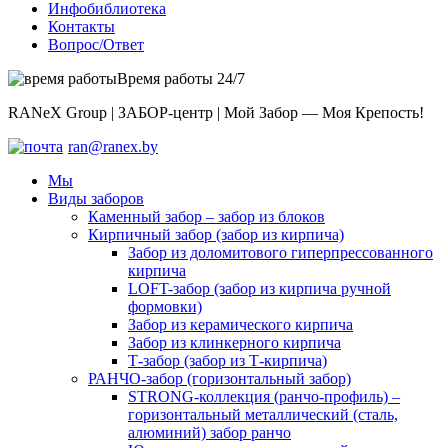
Инфобиблиотека
Контакты
Вопрос/Ответ
Время работы 24/7
RANeX Group | ЗАБОР-центр | Мой Забор — Моя Крепость!
ran@ranex.by
Мы
Виды заборов
Каменный забор – забор из блоков
Кирпичный забор (забор из кирпича)
Забор из доломитового гиперпрессованного
кирпича
LOFT-забор (забор из кирпича ручной
формовки)
Забор из керамического кирпича
Забор из клинкерного кирпича
Т-забор (забор из Т-кирпича)
РАНЧО-забор (горизонтальный забор)
STRONG-коллекция (ранчо-профиль) –
горизонтальный металлический (сталь,
алюминий) забор ранчо