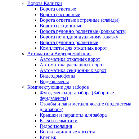
Ворота Калитки
Ворота откатные
Ворота распашные
Ворота откатные встречные (слайды)
Ворота секционные
Ворота рулонно-роллетные (рольворота)
Ворота по индивидуальному заказку
Ворота рулонно-роллетные
Комплекты для откатных ворот
Автоматика Видеодомофония
Автоматика откатных ворот
Автоматика распашных ворот
Автоматика секционных ворот
Видеодомофоны
Видеокамеры
Комплектующие для заборов
Фундаменты для забора (Заборные
фундаменты)
Столбы и лаги металлические (подсистема
для забора)
Крышки и парапеты для забора
Клея и герметики
Гидроизоляция
Вентиляционные кассеты
Крепёж