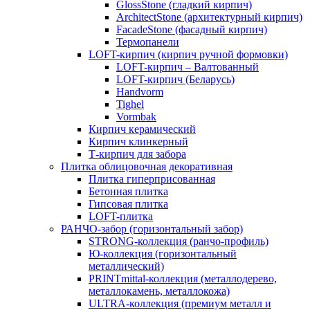
GlossStone (гладкий кирпич)
ArchitectStone (архитектурный кирпич)
FacadeStone (фасадный кирпич)
Термопанели
LOFT-кирпич (кирпич ручной формовки)
LOFT-кирпич – Валтованный
LOFT-кирпич (Беларусь)
Handvorm
Tighel
Vormbak
Кирпич керамический
Кирпич клинкерный
Т-кирпич для забора
Плитка облицовочная декоративная
Плитка гиперприсованная
Бетонная плитка
Гипсовая плитка
LOFT-плитка
РАНЧО-забор (горизонтальный забор)
STRONG-коллекция (ранчо-профиль)
Ю-коллекция (горизонтальный
металлический)
PRINTmittal-коллекция (металлодерево,
металлокамень, металлокожа)
ULTRA-коллекция (премиум металл и