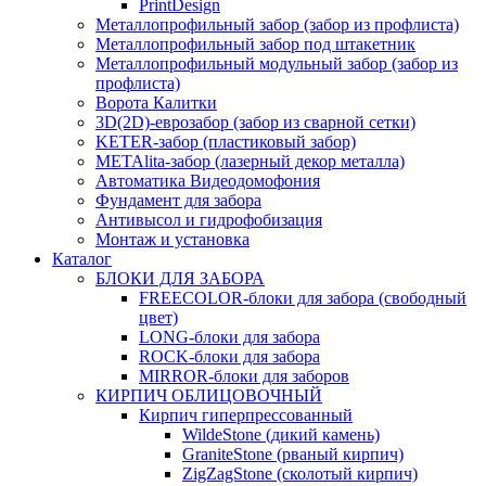
PrintDesign
Металлопрофильный забор (забор из профлиста)
Металлопрофильный забор под штакетник
Металлопрофильный модульный забор (забор из
профлиста)
Ворота Калитки
3D(2D)-еврозабор (забор из сварной сетки)
KETER-забор (пластиковый забор)
METAlita-забор (лaзерный декор металла)
Автоматика Видеодомофония
Фундамент для забора
Антивысол и гидрофобизация
Монтаж и установка
Каталог
БЛОКИ ДЛЯ ЗАБОРА
FREECOLOR-блоки для забора (свободный
цвет)
LONG-блоки для забора
ROCK-блоки для забора
MIRROR-блоки для заборов
КИРПИЧ ОБЛИЦОВОЧНЫЙ
Кирпич гиперпрессованный
WildeStone (дикий камень)
GraniteStone (рваный кирпич)
ZigZagStone (сколотый кирпич)