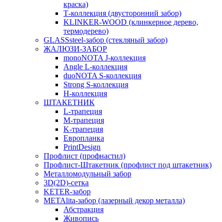
краска)
Т-коллекция (двусторонний забор)
KLINKER-WOOD (клинкерное дерево,
термодерево)
GLASSsteel-забор (стекляный забор)
ЖАЛЮЗИ-ЗАБОР
monoNOTA J-коллекция
Angle L-коллекция
duoNOTA S-коллекция
Strong S-коллекция
H-коллекция
ШТАКЕТНИК
L-трапеция
M-трапеция
K-трапеция
Европланка
PrintDesign
Профлист (профнастил)
Профлист-Штакетник (профлист под штакетник)
Металломодульный забор
3D(2D)-сетка
KETER-забор
METAlita-забор (лазерный декор металла)
Абстракция
Живопись