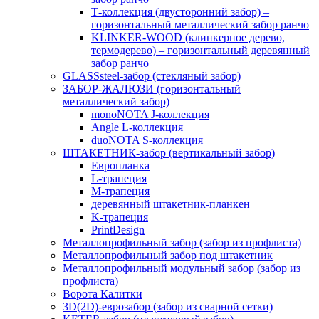
Т-коллекция (двусторонний забор) –
горизонтальный металлический забор ранчо
KLINKER-WOOD (клинкерное дерево,
термодерево) – горизонтальный деревянный
забор ранчо
GLASSsteel-забор (стекляный забор)
ЗАБОР-ЖАЛЮЗИ (горизонтальный
металлический забор)
monoNOTA J-коллекция
Angle L-коллекция
duoNOTA S-коллекция
ШТАКЕТНИК-забор (вертикальный забор)
Европланка
L-трапеция
M-трапеция
деревянный штакетник-планкен
K-трапеция
PrintDesign
Металлопрофильный забор (забор из профлиста)
Металлопрофильный забор под штакетник
Металлопрофильный модульный забор (забор из
профлиста)
Ворота Калитки
3D(2D)-еврозабор (забор из сварной сетки)