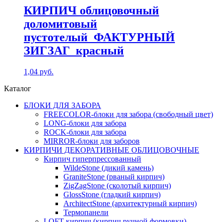
КИРПИЧ облицовочный
доломитовый
пустотелый_ФАКТУРНЫЙ
ЗИГЗАГ_красный
1,04
руб.
Каталог
БЛОКИ ДЛЯ ЗАБОРА
FREECOLOR-блоки для забора (свободный цвет)
LONG-блоки для забора
ROCK-блоки для забора
MIRROR-блоки для заборов
КИРПИЧИ ДЕКОРАТИВНЫЕ ОБЛИЦОВОЧНЫЕ
Кирпич гиперпрессованный
WildeStone (дикий камень)
GraniteStone (рваный кирпич)
ZigZagStone (сколотый кирпич)
GlossStone (гладкий кирпич)
ArchitectStone (архитектурный кирпич)
Термопанели
LOFT-кирпич (кирпич ручной формовки)