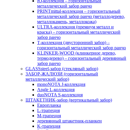
Ю-коллекция – горизонтальный
металлический забор ранчо
PRINTmittal-коллекция – горизонтальный
металлический забор ранчо (металлодерево,
металлокамень, металлокожа)
ULTRA-коллекция (премиум металл и
краска) – горизонтальный металлический
забор ранчо
Т-коллекция (двусторонний забор) –
горизонтальный металлический забор ранчо
KLINKER-WOOD (клинкерное дерево,
термодерево) – горизонтальный деревянный
забор ранчо
GLASSsteel-забор (стекляный забор)
ЗАБОР-ЖАЛЮЗИ (горизонтальный
металлический забор)
monoNOTA J-коллекция
Angle L-коллекция
duoNOTA S-коллекция
ШТАКЕТНИК-забор (вертикальный забор)
Европланка
L-трапеция
M-трапеция
деревянный штакетник-планкен
K-трапеция