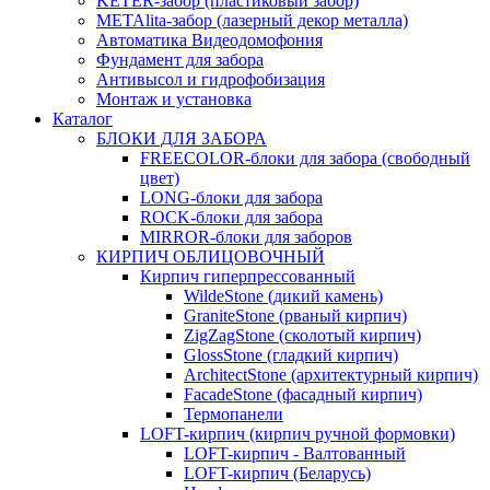
KETER-забор (пластиковый забор)
METAlita-забор (лaзерный декор металла)
Автоматика Видеодомофония
Фундамент для забора
Антивысол и гидрофобизация
Монтаж и установка
Каталог
БЛОКИ ДЛЯ ЗАБОРА
FREECOLOR-блоки для забора (свободный
цвет)
LONG-блоки для забора
ROCK-блоки для забора
MIRROR-блоки для заборов
КИРПИЧ ОБЛИЦОВОЧНЫЙ
Кирпич гиперпрессованный
WildeStone (дикий камень)
GraniteStone (рваный кирпич)
ZigZagStone (сколотый кирпич)
GlossStone (гладкий кирпич)
ArchitectStone (архитектурный кирпич)
FacadeStone (фасадный кирпич)
Термопанели
LOFT-кирпич (кирпич ручной формовки)
LOFT-кирпич - Валтованный
LOFT-кирпич (Беларусь)