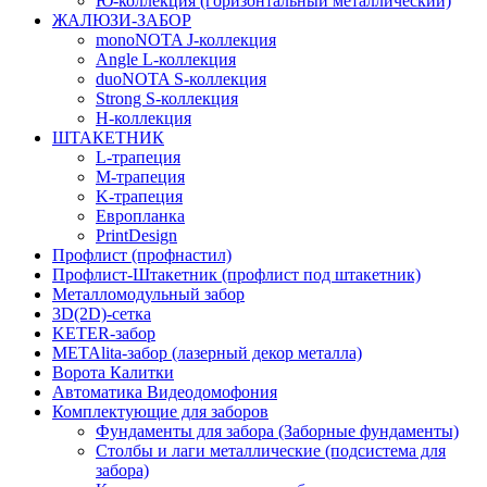
Ю-коллекция (горизонтальный металлический)
ЖАЛЮЗИ-ЗАБОР
monoNOTA J-коллекция
Angle L-коллекция
duoNOTA S-коллекция
Strong S-коллекция
H-коллекция
ШТАКЕТНИК
L-трапеция
M-трапеция
K-трапеция
Европланка
PrintDesign
Профлист (профнастил)
Профлист-Штакетник (профлист под штакетник)
Металломодульный забор
3D(2D)-сетка
KETER-забор
METAlita-забор (лазерный декор металла)
Ворота Калитки
Автоматика Видеодомофония
Комплектующие для заборов
Фундаменты для забора (Заборные фундаменты)
Столбы и лаги металлические (подсистема для
забора)