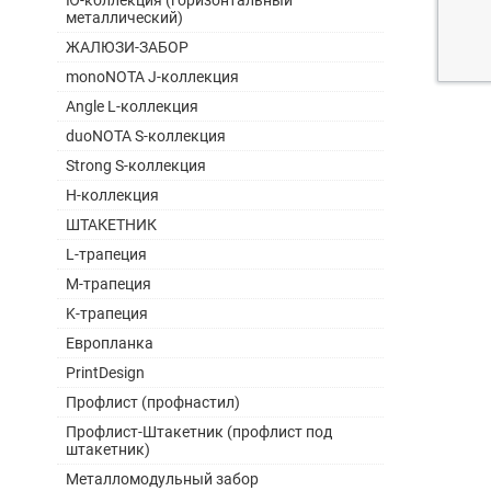
Ю-коллекция (горизонтальный
металлический)
ЖАЛЮЗИ-ЗАБОР
monoNOTA J-коллекция
Angle L-коллекция
duoNOTA S-коллекция
Strong S-коллекция
H-коллекция
ШТАКЕТНИК
L-трапеция
M-трапеция
K-трапеция
Европланка
PrintDesign
Профлист (профнастил)
Профлист-Штакетник (профлист под
штакетник)
Металломодульный забор