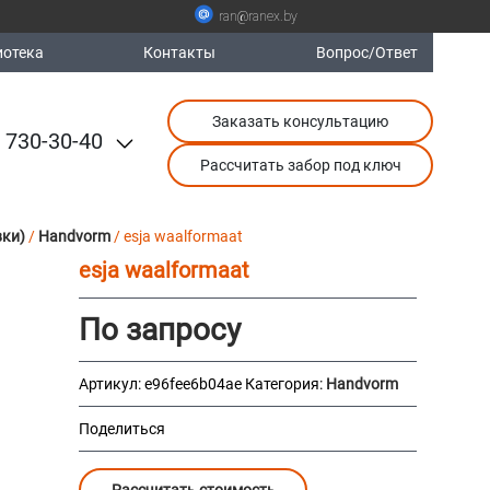
ran@ranex.by
отека
Контакты
Вопрос/Ответ
Заказать консультацию
 730-30-40
Рассчитать забор под ключ
вки)
/
Handvorm
/ esja waalformaat
esja waalformaat
По запросу
Артикул:
e96fee6b04ae
Категория:
Handvorm
Поделиться