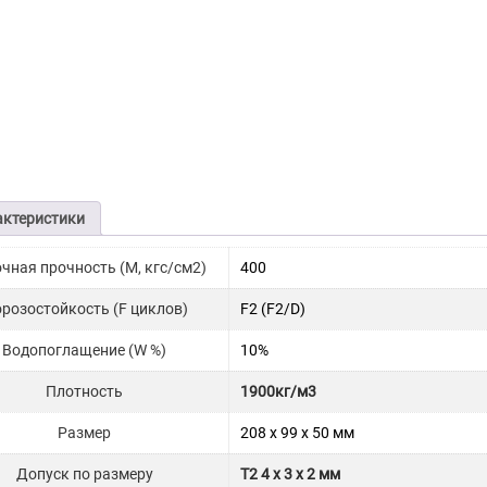
актеристики
чная прочность (М, кгс/см2)
400
розостойкость (F циклов)
F2 (F2/D)
Водопоглащение (W %)
10%
Плотность
1900кг/м3
Размер
208 x 99 x 50 мм
Допуск по размеру
T2 4 x 3 x 2 мм