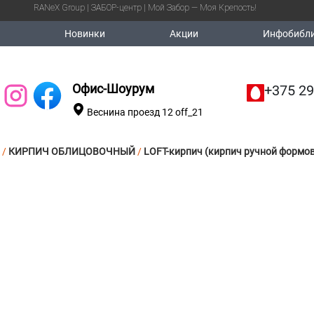
RANeX Group | ЗАБОР-центр | Мой Забор — Моя Крепость!
Новинки
Акции
Инфобибли
Офис-Шоурум
+375 29
Веснина проезд 12 off_21
/
КИРПИЧ ОБЛИЦОВОЧНЫЙ
/
LOFT-кирпич (кирпич ручной формо