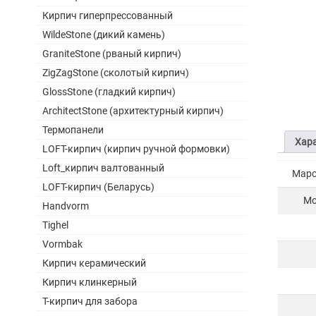
Кирпич гиперпрессованный
WildeStone (дикий камень)
GraniteStone (рваный кирпич)
ZigZagStone (сколотый кирпич)
GlossStone (гладкий кирпич)
ArchitectStone (архитектурный кирпич)
Термопанели
Хар
LOFT-кирпич (кирпич ручной формовки)
Loft_кирпич валтованный
Маро
LOFT-кирпич (Беларусь)
Мо
Handvorm
Tighel
Vormbak
Кирпич керамический
Кирпич клинкерный
Т-кирпич для забора