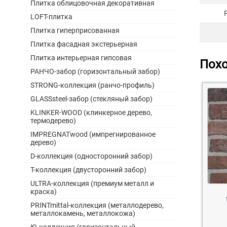
Плитка облицовочная декоративная
LOFT-плитка
Плитка гиперприсованная
Плитка фасадная экстерьерная
Плитка интерьерная гипсовая
Пох
РАНЧО-забор (горизонтальный забор)
STRONG-коллекция (ранчо-профиль)
GLASSsteel-забор (стекляный забор)
KLINKER-WOOD (клинкерное дерево,
термодерево)
IMPREGNATwood (импрегнированное
дерево)
D-коллекция (односторонний забор)
Т-коллекция (двусторонний забор)
ULTRA-коллекция (премиум металл и
краска)
PRINTmittal-коллекция (металлодерево,
металлокамень, металлокожа)