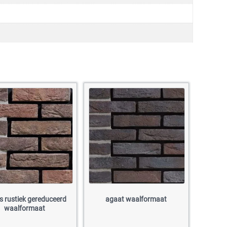
s rustiek gereduceerd
agaat waalformaat
waalformaat