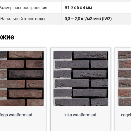
Размер распространения
R1 9 x 6 x 4 мм
Начальный отсос воды
0,3 – 2,0 кг/м2.мин (IW2)
ожие
fogo waalformaat
inka waalformaat
engel