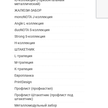
Ю-коллекция (горизонтальный
металлический)
ЖАЛЮЗИ-ЗАБОР
monoNOTA J-коллекция
Angle L-коллекция
duoNOTA S-коллекция
Strong S-коллекция
H-коллекция
ШТАКЕТНИК
L-трапеция
M-трапеция
K-трапеция
Европланка
PrintDesign
Профлист (профнастил)
Профлист-Штакетник (профлист под
штакетник)
Металломодульный забор