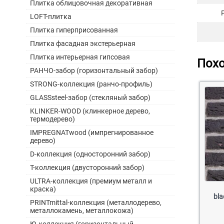
Плитка облицовочная декоративная
LOFT-плитка
Плитка гиперприсованная
Плитка фасадная экстерьерная
Плитка интерьерная гипсовая
Пох
РАНЧО-забор (горизонтальный забор)
STRONG-коллекция (ранчо-профиль)
GLASSsteel-забор (стекляный забор)
KLINKER-WOOD (клинкерное дерево,
термодерево)
IMPREGNATwood (импрегнированное
дерево)
D-коллекция (односторонний забор)
Т-коллекция (двусторонний забор)
ULTRA-коллекция (премиум металл и
краска)
bla
PRINTmittal-коллекция (металлодерево,
металлокамень, металлокожа)