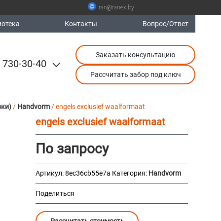
ran@ranex.by
отека
Контакты
Вопрос/Ответ
Заказать консультацию
 730-30-40
Рассчитать забор под ключ
вки)
/
Handvorm
/ engels exclusief waalformaat
engels exclusief waalformaat
По запросу
Артикул:
8ec36cb55e7a
Категория:
Handvorm
Поделиться