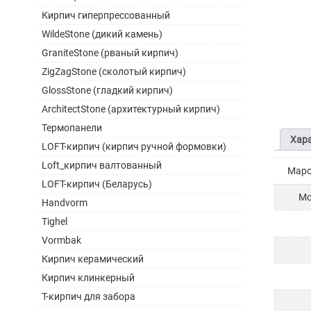
Кирпич гиперпрессованный
WildeStone (дикий камень)
GraniteStone (рваный кирпич)
ZigZagStone (сколотый кирпич)
GlossStone (гладкий кирпич)
ArchitectStone (архитектурный кирпич)
Термопанели
Хар
LOFT-кирпич (кирпич ручной формовки)
Loft_кирпич валтованный
Маро
LOFT-кирпич (Беларусь)
Мо
Handvorm
Tighel
Vormbak
Кирпич керамический
Кирпич клинкерный
Т-кирпич для забора