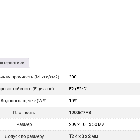
актеристики
чная прочность (М, кгс/см2)
300
розостойкость (F циклов)
F2 (F2/D)
Водопоглащение (W %)
10%
Плотность
1900кг/м3
Размер
209 x 101 x 50 мм
Допуск по размеру
T2 4 x 3 x 2 мм