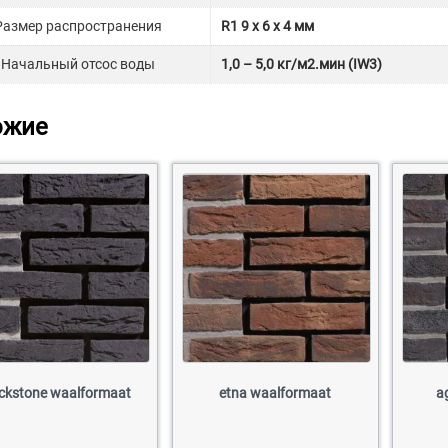
Размер распространения
R1 9 x 6 x 4 мм
Начальный отсос воды
1,0 – 5,0 кг/м2.мин (IW3)
ожие
ckstone waalformaat
etna waalformaat
a