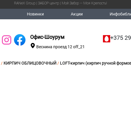
RANeX Group | ЗАБОР-центр | Мой Забор — Моя Крепость!
Новинки
Акции
Инфобибли
Офис-Шоурум
+375 29
Веснина проезд 12 off_21
/
КИРПИЧ ОБЛИЦОВОЧНЫЙ
/
LOFT-кирпич (кирпич ручной формо