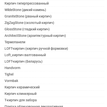
Кирпич гиперпрессованный
WildeStone (дикий камень)
GraniteStone (рваный кирпич)
ZigZagStone (сколотый кирпич)
GlossStone (гладкий кирпич)
ArchitectStone (архитектурный кирпич)
Термопанели
LOFT-кирпич (кирпич ручной формовки)
Loft_кирпич валтованный
LOFT-кирпич (Беларусь)
Handvorm
Tighel
Vormbak
Кирпич керамический
Кирпич клинкерный
Т-кирпич для забора
Плитка облицовочная декоративная