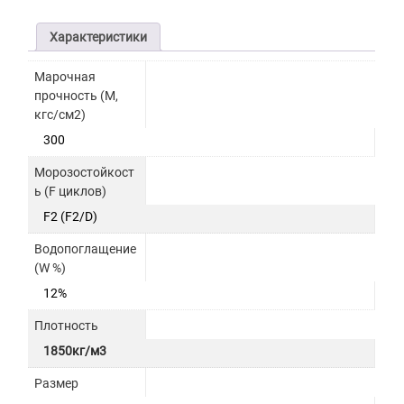
Характеристики
Марочная
прочность (М,
кгс/см2)
300
Морозостойкост
ь (F циклов)
F2 (F2/D)
Водопоглащение
(W %)
12%
Плотность
1850кг/м3
Размер