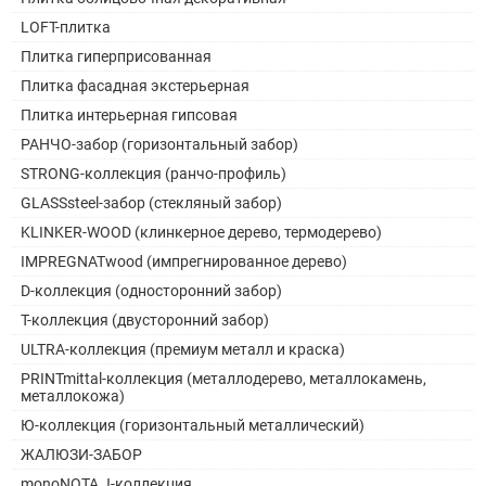
LOFT-плитка
Плитка гиперприсованная
Плитка фасадная экстерьерная
Плитка интерьерная гипсовая
РАНЧО-забор (горизонтальный забор)
STRONG-коллекция (ранчо-профиль)
GLASSsteel-забор (стекляный забор)
KLINKER-WOOD (клинкерное дерево, термодерево)
IMPREGNATwood (импрегнированное дерево)
D-коллекция (односторонний забор)
Т-коллекция (двусторонний забор)
ULTRA-коллекция (премиум металл и краска)
PRINTmittal-коллекция (металлодерево, металлокамень,
металлокожа)
Ю-коллекция (горизонтальный металлический)
ЖАЛЮЗИ-ЗАБОР
monoNOTA J-коллекция