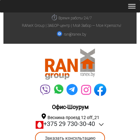
Время работы 24/7
RANeX Group | ЗАБОР-центр | Мой Забор — Моя Крепость!
ran@ranex.by
Офис-Шоурум
Веснина проезд 12 off_21
+375 29 730-30-40
Заказать консультацию