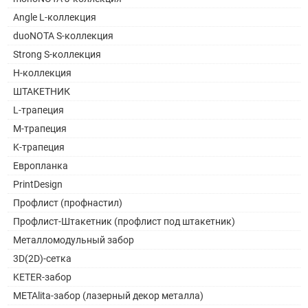
Angle L-коллекция
duoNOTA S-коллекция
Strong S-коллекция
H-коллекция
ШТАКЕТНИК
L-трапеция
M-трапеция
K-трапеция
Европланка
PrintDesign
Профлист (профнастил)
Профлист-Штакетник (профлист под штакетник)
Металломодульный забор
3D(2D)-сетка
KETER-забор
METAlita-забор (лазерный декор металла)