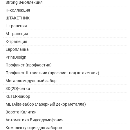
Strong S-коллекция
H-коллекция
ШТАКЕТНИК
L-трапеция
M-трапеция
K-трапеция
Европланка
PrintDesign
Профлист (профнастил)
Профлист-Штакетник (профлист под штакетник)
Металломодульный забор
3D(2D)-сетка
KETER-забор
METAlita-забор (лазерный декор металла)
Ворота Калитки
Автоматика Видеодомофония
Комплектующие для заборов