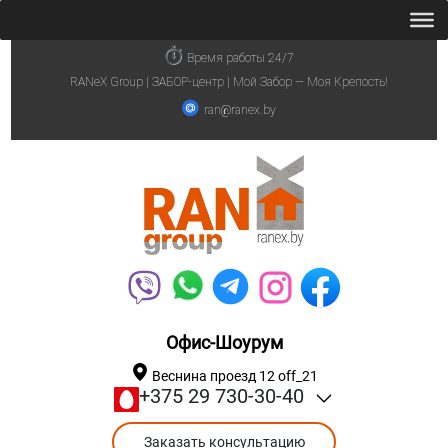
Время работы 24/7
RANeX Group | ЗАБОР-центр | Мой Забор — Моя Крепость!
ran@ranex.by
Офис-Шоурум
Веснина проезд 12 off_21
+375 29 730-30-40
Заказать консультацию