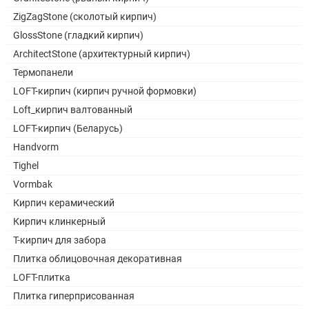
ZigZagStone (сколотый кирпич)
GlossStone (гладкий кирпич)
ArchitectStone (архитектурный кирпич)
Термопанели
LOFT-кирпич (кирпич ручной формовки)
Loft_кирпич валтованный
LOFT-кирпич (Беларусь)
Handvorm
Tighel
Vormbak
Кирпич керамический
Кирпич клинкерный
Т-кирпич для забора
Плитка облицовочная декоративная
LOFT-плитка
Плитка гиперприсованная