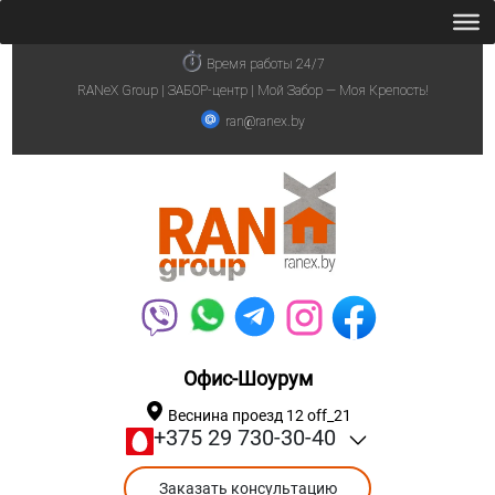
Время работы 24/7
RANeX Group | ЗАБОР-центр | Мой Забор — Моя Крепость!
ran@ranex.by
Офис-Шоурум
Веснина проезд 12 off_21
+375 29 730-30-40
Заказать консультацию