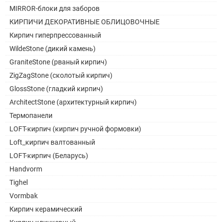
MIRROR-блоки для заборов
КИРПИЧИ ДЕКОРАТИВНЫЕ ОБЛИЦОВОЧНЫЕ
Кирпич гиперпрессованный
WildeStone (дикий камень)
GraniteStone (рваный кирпич)
ZigZagStone (сколотый кирпич)
GlossStone (гладкий кирпич)
ArchitectStone (архитектурный кирпич)
Термопанели
LOFT-кирпич (кирпич ручной формовки)
Loft_кирпич валтованный
LOFT-кирпич (Беларусь)
Handvorm
Tighel
Vormbak
Кирпич керамический