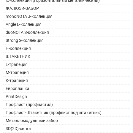
Ю-коллекция (горизонтальный металлический)
ЖАЛЮЗИ-ЗАБОР
monoNOTA J-коллекция
Angle L-коллекция
duoNOTA S-коллекция
Strong S-коллекция
H-коллекция
ШТАКЕТНИК
L-трапеция
M-трапеция
K-трапеция
Европланка
PrintDesign
Профлист (профнастил)
Профлист-Штакетник (профлист под штакетник)
Металломодульный забор
3D(2D)-сетка