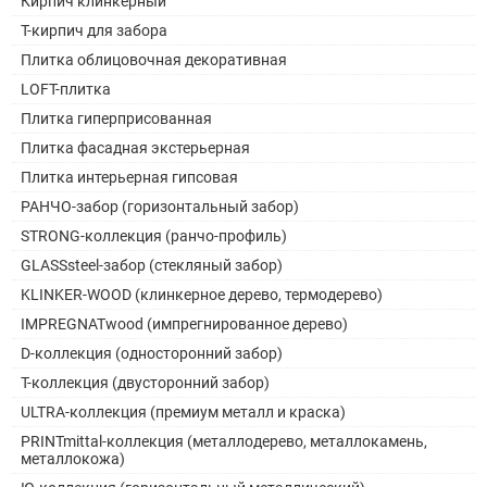
Кирпич клинкерный
Т-кирпич для забора
Плитка облицовочная декоративная
LOFT-плитка
Плитка гиперприсованная
Плитка фасадная экстерьерная
Плитка интерьерная гипсовая
РАНЧО-забор (горизонтальный забор)
STRONG-коллекция (ранчо-профиль)
GLASSsteel-забор (стекляный забор)
KLINKER-WOOD (клинкерное дерево, термодерево)
IMPREGNATwood (импрегнированное дерево)
D-коллекция (односторонний забор)
Т-коллекция (двусторонний забор)
ULTRA-коллекция (премиум металл и краска)
PRINTmittal-коллекция (металлодерево, металлокамень,
металлокожа)