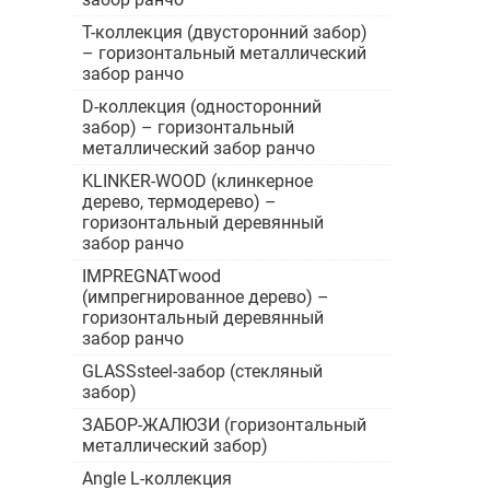
Т-коллекция (двусторонний забор)
– горизонтальный металлический
забор ранчо
D-коллекция (односторонний
забор) – горизонтальный
металлический забор ранчо
KLINKER-WOOD (клинкерное
дерево, термодерево) –
горизонтальный деревянный
забор ранчо
IMPREGNATwood
(импрегнированное дерево) –
горизонтальный деревянный
забор ранчо
GLASSsteel-забор (стекляный
забор)
ЗАБОР-ЖАЛЮЗИ (горизонтальный
металлический забор)
Angle L-коллекция