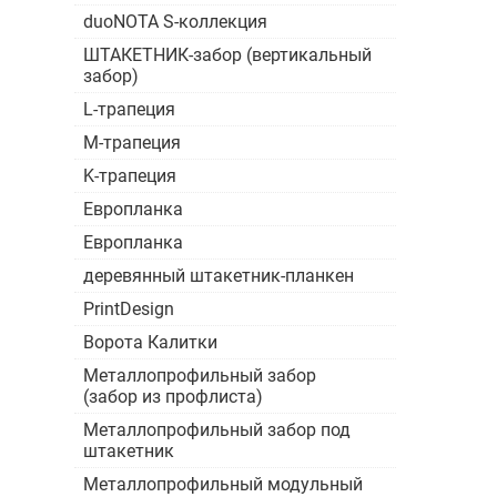
duoNOTA S-коллекция
ШТАКЕТНИК-забор (вертикальный
забор)
L-трапеция
M-трапеция
K-трапеция
Европланка
Европланка
деревянный штакетник-планкен
PrintDesign
Ворота Калитки
Металлопрофильный забор
(забор из профлиста)
Металлопрофильный забор под
штакетник
Металлопрофильный модульный