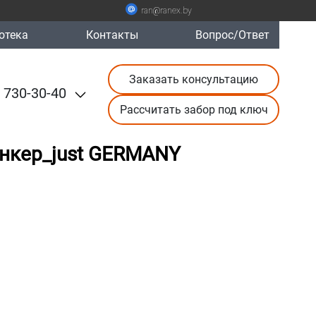
ran@ranex.by
отека
Контакты
Вопрос/Ответ
Заказать консультацию
 730-30-40
Рассчитать забор под ключ
нкер_just GERMANY