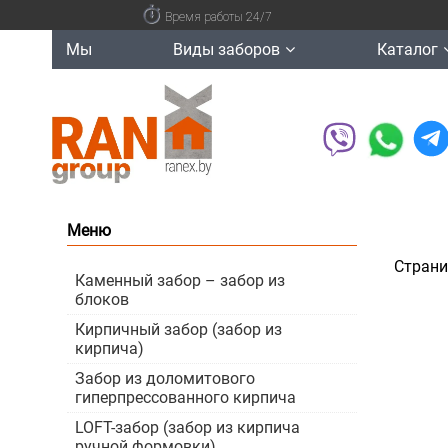
Время работы 24/7
Мы
Виды заборов
Каталог
Меню
Страни
Каменный забор – забор из
блоков
Кирпичный забор (забор из
кирпича)
Забор из доломитового
гиперпрессованного кирпича
LOFT-забор (забор из кирпича
ручной формовки)