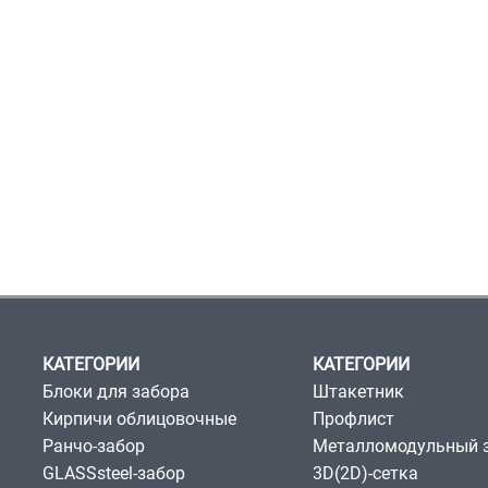
КАТЕГОРИИ
КАТЕГОРИИ
Блоки для забора
Штакетник
Кирпичи облицовочные
Профлист
Ранчо-забор
Металломодульный 
GLASSsteel-забор
3D(2D)-сетка