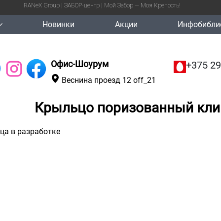
RANeX Group | ЗАБОР-центр | Мой Забор — Моя Крепость!
Новинки
Акции
Инфобибли
Офис-Шоурум
+375 29
Веснина проезд 12 off_21
Крыльцо поризованный кли
ца в разработке